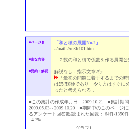
■ページ名
「和と積の展開No.2」
../math2/m3fr101.htm
■主な内容
２数の和と積で係数を作る展開公
■要約・解説
解説なし．指示文章2行
「最初の問題に着手するまでの時
はほぼ0秒であり，やり方はすぐに
ったと考えられる．
■この集計の作成年月日：2009.10.21 ■集計期間
2009.05.03～2009.10.20 ■期間中のこのペ－ジ
るアンケート回答数/読まれた回数： 64件/1350件
=4.7%
グラフ1