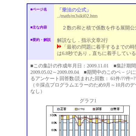
■ページ名
「乗法の公式」
../math/m3siki02.htm
■主な内容
２数の和と積で係数を作る展開公
■要約・解説
解説なし．指示文章2行
「最初の問題に着手するまでの時
は6.8秒であり，直ちに着手してい
■この集計の作成年月日：2009.11.01 ■集計期間
2009.05.02～2009.09.04 ■期間中のこのペ－ジ
るアンケート回答数/読まれた回数： 61件/??件=?
（※採点プログラムエラーのため9月～10月のデ
なし）
グラフ1