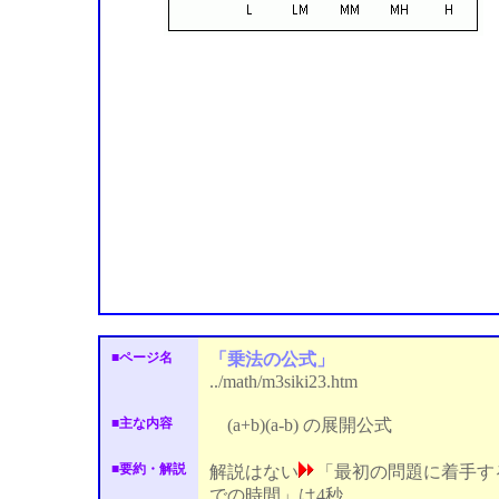
■ページ名
「乗法の公式」
../math/m3siki23.htm
■主な内容
(a+b)(a-b) の展開公式
■要約・解説
解説はない
「最初の問題に着手す
での時間」は4秒．