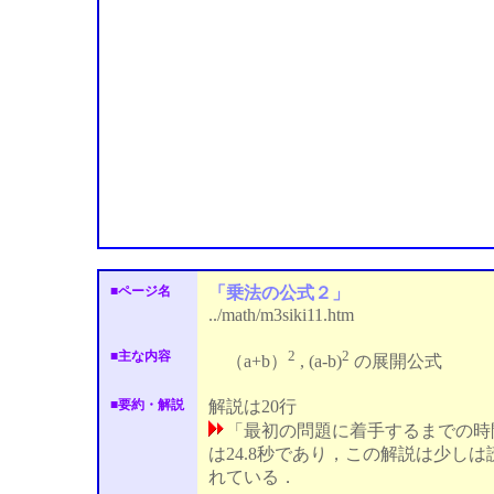
■ページ名
「乗法の公式２」
../math/m3siki11.htm
2
2
■主な内容
（a+b）
, (a-b)
の展開公式
■要約・解説
解説は20行
「最初の問題に着手するまでの時
は24.8秒であり，この解説は少しは
れている．