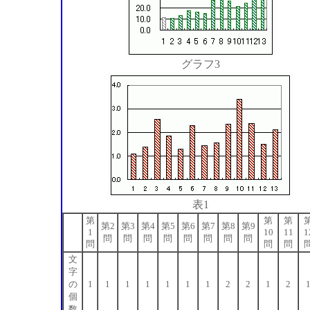
グラフ3
表1
第
第
第
第2
第3
第4
第5
第6
第7
第8
第9
1
10
11
1
問
問
問
問
問
問
問
問
問
問
問
文
字
の
1
1
1
1
1
1
1
2
2
1
2
個
数