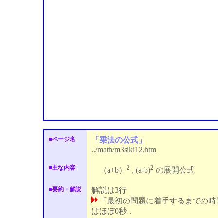
■ページ名
「乗法の公式」
../math/m3siki12.htm
2
2
■主な内容
（a+b）
, (a-b)
の展開公式
■要約・解説
解説は3行
「最初の問題に着手するまでの時
はほぼ0秒．