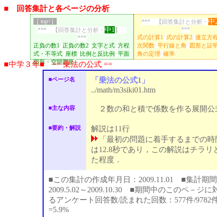
■ 回答集計と各ページの分析
［ top↑］
中
*** 【回答集計と分析・
中1
***
*** 【回答集計と分析・
】
式の計算1
/
式の計算2
/
連立方
***
正負の数1
/
正負の数2
/
文字と式
/
方程
次関数
/
平行線と角
/
図形と証
式・不等式
/
座標
/
比例と反比例
/
平面
角の定理
/
確率
/
図形・空間図形
/
■中学３年■ == 乗法の公式 ==
■ページ名
「乗法の公式1」
../math/m3siki01.htm
■主な内容
２数の和と積で係数を作る展開公
■要約・解説
解説は11行
「最初の問題に着手するまでの時
は12.8秒であり，この解説はチラリ
た程度．
■この集計の作成年月日：2009.11.01 ■集計期間
2009.5.02～2009.10.30 ■期間中のこのペ－ジ
るアンケート回答数/読まれた回数：577件/9782
=5.9%