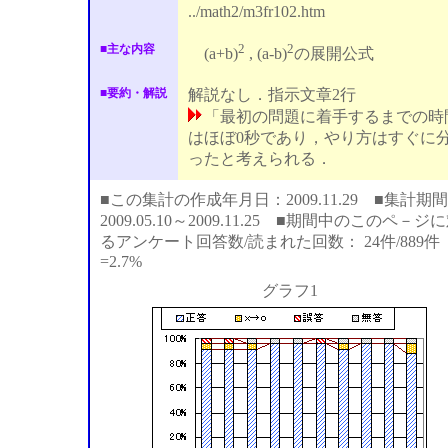
../math2/m3fr102.htm
2
2
■主な内容
(a+b)
, (a-b)
の展開公式
■要約・解説
解説なし．指示文章2行
「最初の問題に着手するまでの時
はほぼ0秒であり，やり方はすぐに
ったと考えられる．
■この集計の作成年月日：2009.11.29 ■集計期間
2009.05.10～2009.11.25 ■期間中のこのペ－ジ
るアンケート回答数/読まれた回数： 24件/889件
=2.7%
グラフ1