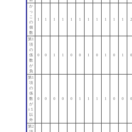
か
っ
こ
1
1
1
1
1
1
1
1
1
1
1
の
個
数
第1
項
の
係
0
0
1
1
0
0
1
0
1
0
1
数
が
負
第1
項
の
係
数
0
0
0
0
0
1
1
1
1
0
0
が
±１
以
外
第2
項