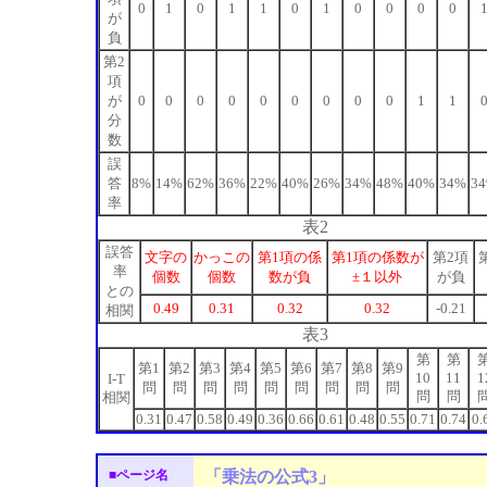
0
1
0
1
1
0
1
0
0
0
0
が
負
第2
項
が
0
0
0
0
0
0
0
0
0
1
1
分
数
誤
答
8%
14%
62%
36%
22%
40%
26%
34%
48%
40%
34%
3
率
表2
誤答
文字の
かっこの
第1項の係
第1項の係数が
第2項
率
個数
個数
数が負
±１以外
が負
との
0.49
0.31
0.32
0.32
-0.21
相関
表3
第
第
第1
第2
第3
第4
第5
第6
第7
第8
第9
10
11
1
I-T
問
問
問
問
問
問
問
問
問
問
問
相関
0.31
0.47
0.58
0.49
0.36
0.66
0.61
0.48
0.55
0.71
0.74
0.
■ページ名
「乗法の公式3」