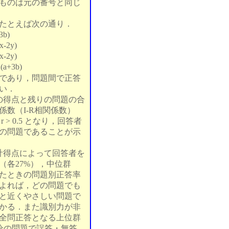
ものは元の番号と同じ
たとえば次の通り．
3b)
x-2y)
x-2y)
(a+3b)
であり，問題間で正答
い．
の得点と残りの問題の合
係数（I-R相関係数）
 > 0.5 となり，回答者
の問題であることが示
計得点によって回答者を
（各27%），中位群
たときの問題別正答率
よれば，どの問題でも
と近くやさしい問題で
かる．また識別力が非
全問正答となる上位群
分の問題で誤答・無答