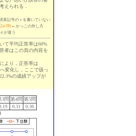
考えられる．
演算記号の＋を書いていない
-2a-9b
←
かっこの外し方
←
4 が違う
いて平均正答率は60%
答者はこの頁の内容を
により，正答率は
.8%へ変化し，ここで扱っ
2.3%の成績アップが
第3問
第4問
第5問
0.19
0.31
0.36
4