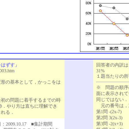
をはずす」
回答者の内訳は
i003.htm
31%
１題当たりの所要
形の基本として，かっこをは
※ 問題の順序
面に表示されて
同じではない．
最初の問題に着手するまでの時
元の番号は，
1秒．やり方は直ちに理解でき
第1問 -(2x-7)
られる．
第2問 3(2x-3)
第3問 -2(x+3)
009.10.17 ■集計期間