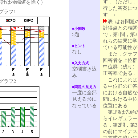
す．（ただし，
る集計は極端値を除く）
行した答案につ
グラフ1
す．）
表1は各問題
計得点との相関
■小問数
5題
で，第1問，第3
れらの結果に学
■ヒント
ている可能性が
なし
また，グラフ
回答者を上位群
■入力方式
中位群（残り）
空欄書き込
正答率である．
み
これによれば，
グラフ2
る中位群の正答
■問題の見え方
一度に全部
における自然な
見える形に
問における中位
なっている
位置にある．
第1問は先頭
らイレギュラー
る．第2問，第
の前にマイナス
力方式の違いに