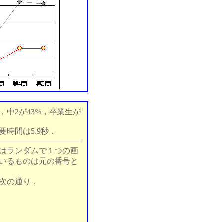
，中2が43%，卒業生が
時間は5.9秒．
はランダムで１つの画
いるものは元の番号と
次の通り．