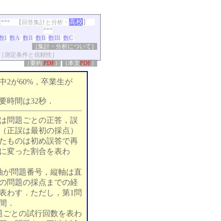
高校
*** 【回答集計と分析・
】
***
数I
/
数A
/
数II
/
数B
/
数III
/
数C
/
［集計・分析について］
［測定条件と信頼性］
（要約
PDF
）
（本文
PDF
）
中2が60%，卒業生が
要時間は32秒．
は問題ごとの正答，誤
（正誤は最初の採点）
たものは初め誤答で再
に変った割合を表わ
軸が問題番号，縦軸は直
の問題の採点までの経
表わす．ただし，第1問
間．
題ごとの試行回数を表わ