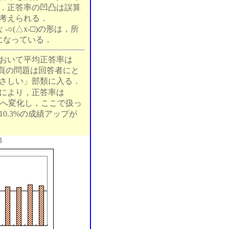
．正答率の凹凸は誤算
考えられる．
-○(△x-□)の形は，所
になっている．
おいて平均正答率は
の頁の問題は回答者にと
さしい」部類に入る．
により，正答率は
.4%へ変化し，ここで扱っ
0.3%の成績アップが
3