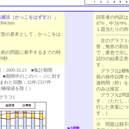
法減法（かっこをはずす2）」
回答者の内訳は，
i004.htm
47%，中3が9%
１題当たりの所
形の基本として，かっこをは
左のグラフ１
答，無答の割合
最初の問題に着手するまでの時
で，黄色で示し
0秒．
試行の結果正答
す．
009.10.23 ■集計期間
グラフ2は横
.10.18 ■期間中のこのペ－ジに対す
前の操作以降そ
れた回数：32件/2337件
過時間（秒）を
ては極端値を除く）
のみは推定．
グラフ3は問
グラフ1
す．（ただし，
行した答案につ
す．）
※ 問題は順不
■小問数