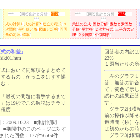
中2
中3
*** 【回答集計と分析・
】
*** 【回答集計と分析・
】
***
***
式の計算1
/
式の計算2
/
連立方程式
/
１
乗法の公式
/
因数分解
/
素数と素因数
程
次関数
/
平行線と角
/
図形と証明
/
円周
分解
/
平方根
/
２次方程式
/
三平方の定
面
角の定理
/
確率
/
理
/
２次関数
/
相似図形
/
項式の和差」
回答者の内訳は
/siki01.htm
23%
１題当たりの所
式において同類項をまとめて
左のグラフ１
にするもの．かっこをはずす操
答，無答の割合
含む．
で，黄色で示し
試行の結果正答
「最初の問題に着手するまで
す．
」は19秒でこの解説はチラリ
グラフ2は横
た程度．
前の操作以降そ
過時間（秒）を
009.10.23 ■集計期間
は初めからの時
.10.21 ■期間中のこのペ－ジに対す
グラフ3は問
れた回数：177件/6504件