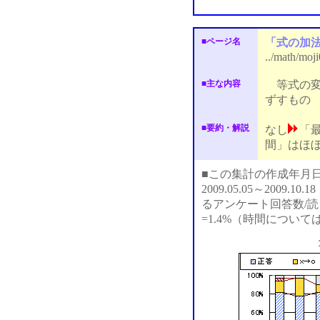
■ページ名
「式の加
../math/moj
■主な内容
等式の変
ずすもの
■要約・解説
なし
「
間」はほぼ
■この集計の作成年月日：2
2009.05.05～2009
るアンケート回答数/読ま
=1.4%（時間につい