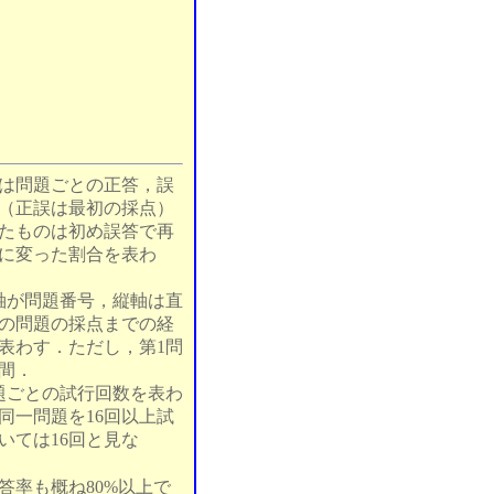
は問題ごとの正答，誤
（正誤は最初の採点）
たものは初め誤答で再
に変った割合を表わ
軸が問題番号，縦軸は直
の問題の採点までの経
表わす．ただし，第1問
間．
題ごとの試行回数を表わ
同一問題を16回以上試
いては16回と見な
答率も概ね80%以上で