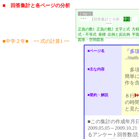
■ 回答集計と各ページの分析
［ top↑］
中1
*** 【回答集計と分析・
】
***
正負の数1
/
正負の数2
/
文字と式
/
方
式・不等式
/
座標
/
比例と反比例
/
平
図形・空間図形
/
■中学２年■ == 式の計算1 ==
■ページ名
「多
../math
■主な内容
多項
簡単
作を
■要約・解説
８行
の時間
と見
■この集計の作成年月日：2
2009.05.05～2009
るアンケート回答数/読ま