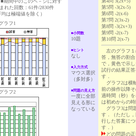
第4問 3(2x+5)
10.10 ■期間中のこのペ－ジに対す
第5問 -3(2x-5)
れた回数：61件/2830件
第6問 -2(x-6)
る平均は極端値を除く）
第7問 2(3x-2)
グラフ1
第8問 -3(2x+3)
第9問 -2(x-7)
■小問数
10題
第10問 2(x-7)
■ヒント
左のグラフ１
なし
答，無答の割合
で，黄色で示し
■入力方式
試行の結果正答
マウス選択
す．
（多対多）
グラフ2は横
前の操作以降そ
■問題の見え方
グラフ2
過時間（秒）を
一度に全部
は初めからの時
見える形に
グラフ3は問
なっている
す．（ただし，
行した答案につ
す．）
どの問題の正