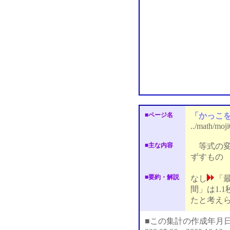
■ページ名
「かっこ
../math/moj
■主な内容
等式の変
ずすもの
■要約・解説
なし
「
間」は1.
たと考え
■この集計の作成年月日：2