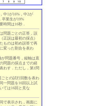
中1が16%，中2が
，卒業生が19%
要時間は16秒．
は問題ごとの正答，誤
（正誤は最初の採点）
たものは初め誤答で再
に変った割合を表わ
軸が問題番号，縦軸は直
の問題の採点までの経
表わす．ただし，第1問
題ごとの試行回数を表わ
同一問題を16回以上試
いては16回と見な
同で表示され，画面に