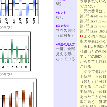
表示されている
8題
ではない．
元の番号は，
■ヒント
第5問 4(a-b)-2(a-
なし
第6問 3(x+3y)-5(
第7問 2(5x+y)-3(
■入力方式
グラフ2
マウス選択
第8問 5(2a+3b)-2
（多対多）
よく似た問題
率の差異は少な
■問題の見え方
表1は各問題
一度に全部
計得点との相関
見える形に
で，どの問題も r
なっている
から見ても同質
される．
グラフ4は合
グラフ3
上位群，下位群
（残り）に分け
である．これに
中位群は上位群
あったことが分
常に高く，ほぼ
+中位群と大部