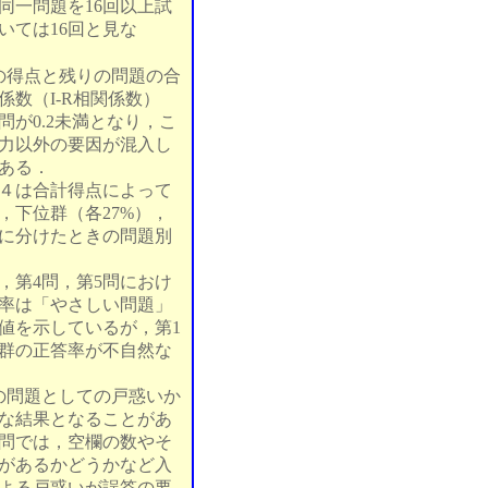
同一問題を16回以上試
いては16回と見な
の得点と残りの問題の合
係数（I-R相関係数）
問が0.2未満となり，こ
力以外の要因が混入し
ある．
４は合計得点によって
，下位群（各27%），
に分けたときの問題別
第4問，第5問におけ
率は「やさしい問題」
値を示しているが，第1
群の正答率が不自然な
の問題としての戸惑いか
な結果となることがあ
3問では，空欄の数やそ
があるかどうかなど入
よる戸惑いが誤答の要