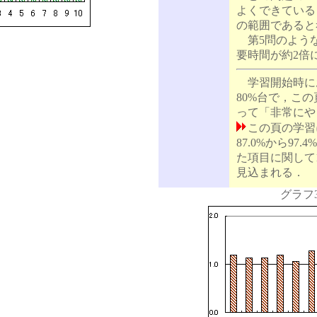
よくできている
の範囲であると
第5問のような 
要時間が約2倍
学習開始時に
80%台で，こ
って「非常にや
この頁の学習
87.0%から97
た項目に関して1
見込まれる．
グラフ