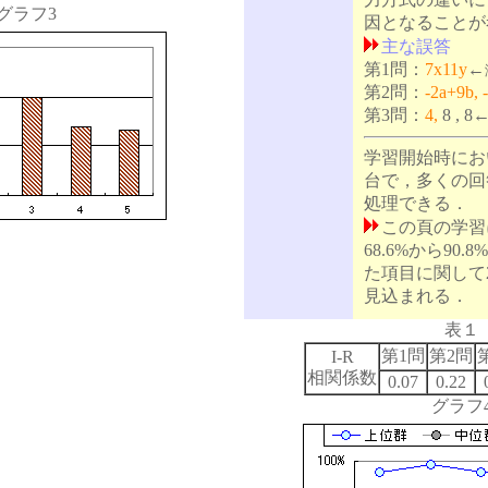
グラフ3
因となることが
主な誤答
第1問：
7x11y
←
第2問：
-2a+9b, 
第3問：
4,
8 , 8
学習開始時にお
台で，多くの回
処理できる．
この頁の学習
68.6%から90
た項目に関して2
見込まれる．
表１
第1問
第2問
I-R
相関係数
0.07
0.22
グラフ