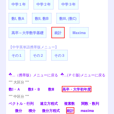
中学１年
中学２年
中学３年
数I, 数A
数II, 数B
数III, (数C)
高卒～大学数学基礎
統計
Maxima
【中学英単語携帯版メニュー】
その１
その２
その３
...（携帯版）メニューに戻る
...(ＰＣ版)メニューに戻る
*** 大区分 ***
数Ⅰ・Ａ
数Ⅱ・Ｂ
数Ⅲ
高卒・大学初年度
*** 中区分 ***
ベクトル・行列
連立方程式
複素数
関数・数列
微分
積分
微分方程式
統計
maxima