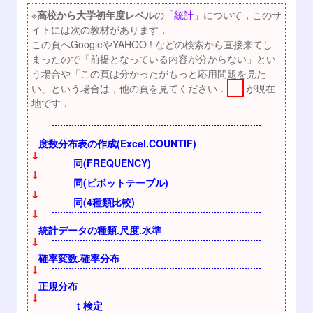
※
高校から大学初年度レベル
の
「統計」
について，このサ
イトには次の教材があります．
この頁へGoogleやYAHOO ! などの検索から直接来てし
まったので「前提となっている内容が分からない」とい
う場合や「この頁は分かったがもっと応用問題を見た
い」という場合は，他の頁を見てください．
が現在
地です．
度数分布表の作成(Excel.COUNTIF)
↓
同(FREQUENCY)
↓
同(ピボットテーブル)
↓
同(4種類比較)
↓
統計データの種類.尺度.水準
↓
確率変数.確率分布
↓
正規分布
↓
ｔ検定