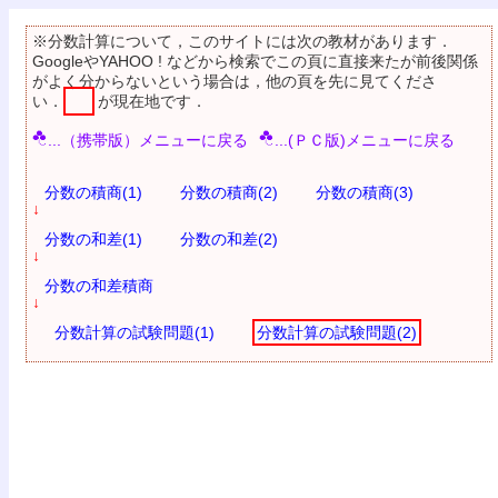
※分数計算について，このサイトには次の教材があります．
GoogleやYAHOO ! などから検索でこの頁に直接来たが前後関係
がよく分からないという場合は，他の頁を先に見てくださ
い．
が現在地です．
...（携帯版）メニューに戻る
...(ＰＣ版)メニューに戻る
分数の積商(1)
分数の積商(2)
分数の積商(3)
↓
分数の和差(1)
分数の和差(2)
↓
分数の和差積商
↓
分数計算の試験問題(1)
分数計算の試験問題(2)