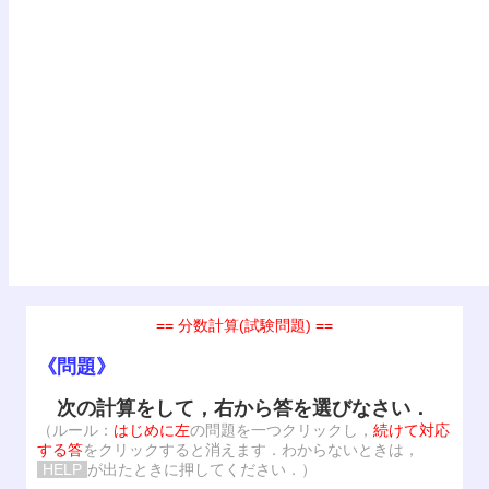
== 分数計算(試験問題) ==
《問題》
次の計算をして，右から答を選びなさい．
（ルール：
はじめに左
の問題を一つクリックし，
続けて対応
する答
をクリックすると消えます．わからないときは，
HELP
が出たときに押してください．）