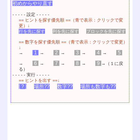
初めからやり直す
- - - - - 設定 - - - - -
== ヒントを探す優先順 ==（青で表示：クリックで変
更）↓
行を先に探す
列を先に探す
ブロックを先に探す
== 数字を探す優先順 ==（青で表示：クリックで変更）
↓
1
2
3
4
5
→
→
→
→
→
6
7
8
9
→
→
→
→
→（１に戻
る）
- - - - - 実行 - - - - -
== ヒントを出す ==↓
[ ? ]
場所??
数字??
場所も数字も??