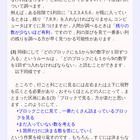
ついて調べます．
例えば，ある段階で1列目に「1,2,3,4,5,6」が既に入ってい
るときは，残り「7,8,9」を入れなければなりません.コンピ
ュータはすぐに見つけますが，人間が調べるときは
「残りの
数が少ないほど有利」
ですので，列の並びを見て一番多い列
の残りを調べる方が早く見つかる可能性があります．
(3)
同様にして「どのブロックにも1から9の数字が１回ずつ
入る」というルールは，「どのブロックにも１から9の数字
を1回ずつ入れなければならない」と読むことができます．
以下同様です．
ところで，行ごと列ごとに見るには左右または上下に視野
を広くとる必要があり，おそらくほとんどの人にとって，ま
とまった区画にある(3)「ブロックで見る」方が楽だと思い
ます．このようにして，
•ブロックごとに見て，一番たくさん詰まっているブロッ
クを見る
•まだ入っていない数を考える
•１箇所だけに決まる数を答にしていく
という作業を繰り返すのです．もちろん，すぐには決まらな