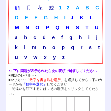
顔
月
花
鯨
1
2
A
B
C
D
E
F
G
H
I
J
K
L
M
N
O
P
Q
R
S
T
U
a
b
c
d
e
f
g
h
i
j
k
l
m
n
o
p
q
r
s
t
u
v
w
x
y
z
○2.下に問題が表示されたら次の要領で解答してください
■問題のレベル･･･
■やり方･･･
「数字を書き込む場所」
を選択してから，下のカ
ードから
「数字を選択」
してください．
間違いを訂正するには，その場所をクリックしてくださ
い．