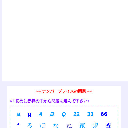
== ナンバープレイスの問題 ==
○1.初めに赤枠の中から問題を選んで下さい↓
a
g
A
B
Q
22
33
66
*
る
ほ
な
ね
家
鶏
蝶