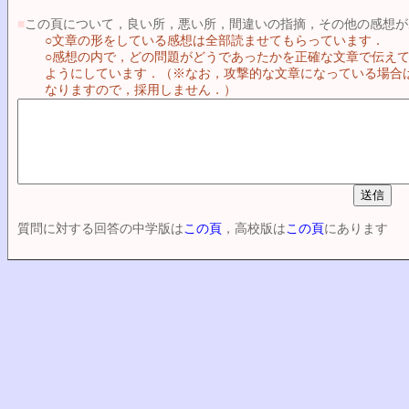
■
この頁について，良い所，悪い所，間違いの指摘，その他の感想が
○文章の形をしている感想は全部読ませてもらっています．
○感想の内で，どの問題がどうであったかを正確な文章で伝え
ようにしています．（※なお，攻撃的な文章になっている場合
なりますので，採用しません．）
質問に対する回答の中学版は
この頁
，高校版は
この頁
にあります