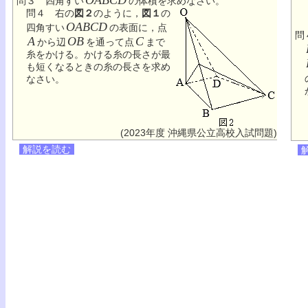
問３ 四角すい
の体積を求めなさい。
問４ 右の
図２
のように，
図１
の
OABCD
四角すい
の表面に，点
A
OB
C
から辺
を通って点
まで
糸をかける。かける糸の長さが最
も短くなるときの糸の長さを求め
なさい。
(2023年度 沖縄県公立高校入試問題)
解説を読む