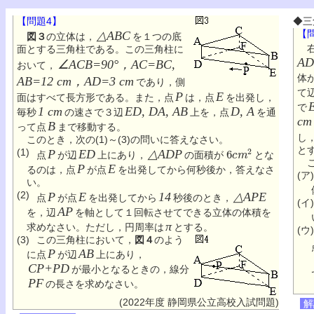
【問題4】
◆三
【
△ABC
図３
の立体は，
を１つの底
右
面とする三角柱である。この三角柱に
AD
∠ACB=90°，AC=BC,
おいて，
体
AB=12 cm，AD=3 cm
であり，側
て
P
E
面はすべて長方形である。また，点
は，点
を出発し，
で
1 cm
ED, DA, AB
D, A
毎秒
の速さで３辺
上を，点
を通
cm
B
って点
まで移動する。
し
このとき，次の(1)～(3)の問いに答えなさい。
6
c
m
2
と
(1)
P
ED
△ADP
点
が辺
上にあり，
の面積が
とな
こ
P
E
るのは，点
が点
を出発してから何秒後か，答えなさ
(ア)
い。
(2)
P
E
14
△APE
点
が点
を出発してから
秒後のとき，
(イ)
AP
を，辺
を軸として１回転させてできる立体の体積を
π
求めなさい。ただし，円周率は
とする。
(ウ)
(3)
この三角柱において，
図４
のよう
P
AB
に点
が辺
上にあり，
CP+PD
が最小となるときの，線分
PF
の長さを求めなさい。
(2022年度 静岡県公立高校入試問題)
解