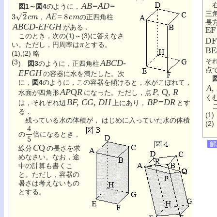
AB=AD=
右
図1～図4
のように，
3
2
c
m
8
c
m
三
AE=
，
の正四角柱
長
E
F
ABCD-EFGH
がある．
D
F
このとき，次の(1)～(3)に答えなさ
π
い。ただし，円周率は
とする。
B
E
(1),(2) 略
そ
(3
ABCD-
)
図3
のように，正四角柱
点
EFGH
の容器に水を満たした。次
に，
図4
のように，この容器を傾けると，水がこぼれて，
A,
AP
Q
R
P,
Q
, R
水面が四角形
になった。ただし，点
く
BF, CG, DH
BP=DR
は，それぞれ辺
上にあり，
とす
こ
る．
(1
残っている水の体積が，
はじめに入っていた水の体積
(2
4
5
の
倍になるとき，
解
C
Q
線分
の長さを求
めなさい。なお，途
中の計算も書くこ
と。ただし，容器の
暑さは考えないもの
とする。