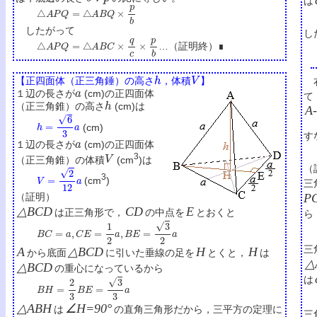
は
△
A
P
Q
=
△
A
B
Q
×
p
b
したがって
し
△
A
P
Q
=
△
A
B
C
×
q
c
×
p
b
…（証明終）∎
h
V
【正四面体（正三角錘）の高さ
，体積
】
右
a
１辺の長さが
(cm)の正四面体
て
h
（正三角錐）の高さ
(cm)は
A
h
=
6
3
a
(cm)
す
a
１辺の長さが
(cm)の正四面体
V
3
（正三角錐）の体積
(cm
)は
（
V
=
2
12
a
3
(cm
)
三
P
（証明）
△BCD
CD
E
は正三角形で，
の中点を
とおくと
ら
B
C
=
a
,
C
E
=
1
2
a
,
B
E
=
3
2
a
三
A
△BCD
H
H
から底面
に引いた垂線の足を
とくと，
は
△
△BCD
の重心になっているから
は
B
H
=
2
3
B
E
=
3
3
a
△ABH
∠H=90°
は
の直角三角形だから，三平方の定理に
三