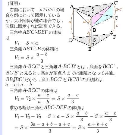
（証明）
a>b>c
右図において，
の場
合を例にとって図示している
が，大小関係が他の場合でも，
同様に図示すれば証明できる。
AB'C'-DEF
三角柱
の体積
は
V
1
=
S
×
a
AB'C'-B
三角錐
の体積は
V
2
=
S
×
a
−
b
3
A-BCC'
A-BC'B'
BCC'
三角錐
と三角錐
とは，底面を
，
BC'B'
A
と見ると，高さが頂点
までの距離となって共通。
BB∥BC'
BCC'
BC'B'
だから，底面
と
の面積比は
a
−
c
:
a
−
b
A-BCC'
三角錐
の体積は
V
3
=
V
2
×
a
−
c
a
−
b
=
S
×
a
−
c
3
ABC-DEF
求める断頭三角柱
の体積は
V
1
−
V
2
−
V
3
=
S
×
a
−
S
×
a
−
b
3
−
S
×
a
−
c
3
=
S
×
3
a
−
a
+
b
−
a
+
c
3
=
S
×
a
+
b
+
c
3