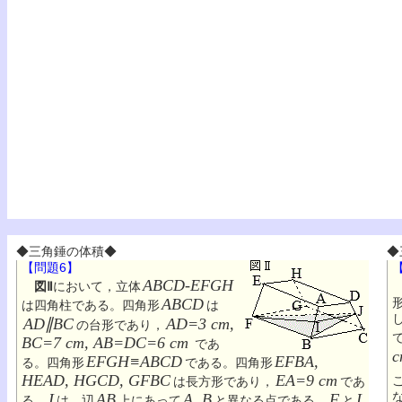
◆三角錘の体積◆
◆
【問題6】
ABCD-EFGH
図Ⅱ
において，立体
ABCD
は四角柱である。四角形
は
AD∥BC
AD=3 cm,
の台形であり，
BC=7 cm, AB=DC=6 cm
であ
c
EFGH≡ABCD
EFBA,
る。四角形
である。四角形
HEAD, HGCD, GFBC
EA=9 cm
は長方形であり，
であ
I
AB
A, B
F
I
る。
は，辺
上にあって
と異なる点である。
と