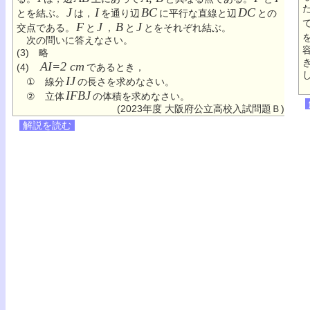
J
I
BC
DC
とを結ぶ。
は，
を通り辺
に平行な直線と辺
との
F
J
B
J
交点である。
と
，
と
とをそれぞれ結ぶ。
次の問いに答えなさい。
(3) 略
AI=2 cm
(4)
であるとき，
IJ
① 線分
の長さを求めなさい。
IFBJ
② 立体
の体積を求めなさい。
(2023年度 大阪府公立高校入試問題Ｂ)
解説を読む