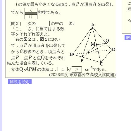
l
P
A
の値が最も小さくなるのは，点
が頂点
を出発し
く
てから
秒後である。
け
［問２］ 次の
の中の
「こ」「さ」に当てはまる数
字をそれぞれ答えよ。
解
右の
図２
は，
図１
におい
P
A
て，点
が頂点
を出発して
8
A
から
秒後のとき，頂点
と
P
P
Q
点
，点
と点
をそれぞれ
結んだ場合を表している。
3
Q
-APM
立体
の体積は，
こ
cm
である。
さ
(2023年度 東京都公立高校入試問題)
解説を読む