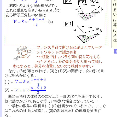
S
(1
右図4のような底面積が
で，
a
,
a
,
b
る
これに垂直な高さが各々
で
い
ある断頭三角柱の体積は
V
=
S
×
a
+
a
+
b
3
(
…(4)
等
(
P
体
フランス革命で断頭台に消えたマリーア
ントワネットの話は有名
･･･植物では，バラや菊の切り花をもら
ったときに，花の部分を切り取って挿し
木にすると，養分を浪費しないので根付きやすい
なお，(3)が示されれば，(3)と(1)(2)の関係は，次の形で書
けば明らかになる．
V
=
S
×
a
+
a
+
a
3
(1) ⇔
V
=
S
×
a
+
0
+
0
3
(2) ⇔
断頭三角柱の体積の公式が広く一般の場合を表しており，
他は幾つかが0であるか等しい特別な場合になっている．
中学校の数学の教科書に(1)(2)は書かれているので，ここで
はこれらの証明は省略し，(3)の断頭三角柱の体積を証明す
る．