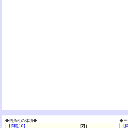
◆四角柱の体積◆
◆三
【問題10】
【問