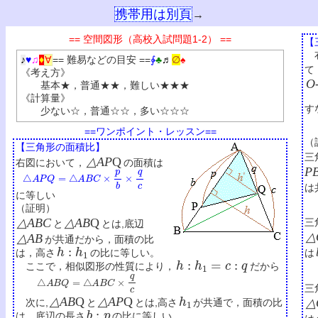
携帯用は別頁
→
== 空間図形（高校入試問題1-2） ==
【
右
== 難易などの目安 ==
∳
♣
♬
∅
♠
♪
♥
♫
♦
∀
て
《考え方》
O
基本★，普通★★，難しい★★★
《計算量》
す
少ない☆，普通☆☆，多い☆☆☆
==ワンポイント・レッスン==
（
【三角形の面積比】
三
△AP
Q
右図において，
の面積は
P
△
A
P
Q
=
△
A
B
C
×
p
b
×
q
c
は
に等しい
（証明）
△ABC
△AB
Q
三
と
とは,底辺
△
△AB
が共通だから，面積の比
h
:
h
1
は
は，高さ
の比に等しい。
h
:
h
1
=
c
:
q
ここで，相似図形の性質により，
だから
△
A
B
Q
=
△
A
B
C
×
q
c
三
h
1
△AB
Q
△AP
Q
△
次に,
と
とは,高さ
が共通で，面積の比
b
:
p
は，底辺の長さ
の比に等しい。