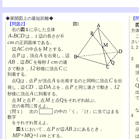
◆展開図上の最短距離◆
【問
【問題2】
図
右の
図１
に示した立体
方
A-BCD
6
は，１辺の長さが
こ
cm
さ
の正四面体である。
1,
AC
M
辺
の中点を
とする。
P
A
点
は，頂点
を出発し，辺
3
AB
BC
1 cm
，辺
を毎秒
の速
12
C
さで動き，
秒後に頂点
に
到着する。
Q
P
A
C
点
は，点
が頂点
を出発するのと同時に頂点
を出
CD
DA
P
12
発し，辺
，辺
上を，点
と同じ速さで動き，
A
秒後に頂点
に到着する。
M
P
M
Q
点
と点
，点
と点
をそれぞれ結ぶ。
次の各問に答えよ。
［問１］ 次の
の中の「く」「け」に当てはまる
4
数字
をそれぞれ答えよ。
P
AB
図１
において，点
が辺
上にあるとき，
MP+M
Q
=l cm
とする。