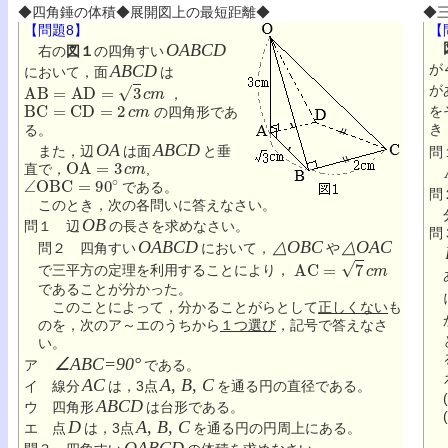
◆四角錘の体積◆展開図上の最短距離◆
◆
【問題8】
【
OABCD
右の
図１
の四角すい
ABCD
が
において，面
は
A
B
=
A
D
=
3
c
m
が
，
B
C
=
C
D
=
2
c
m
を
の四角形であ
き
る。
OA
ABCD
また，辺
は面
と垂
O
A
=
3
c
m
直で，
,
∠
O
B
C
=
90
∘
である。
このとき，次の各問いに答えなさい。
OB
問１ 辺
の長さを求めなさい。
OABCD
△OBC
△OAC
問２ 四角すい
において，
や
A
C
=
7
c
m
で三平方の定理を利用することにより，
であることが分かった。
このことによって，分かることがらとして
正しくない
も
のを，次のア～エのうちから
１つ選び
，記号で答えなさ
い。
∠ABC=90°
ア
である。
AC
A, B, C
イ 線分
は，3点
を通る円の直径である。
ABCD
ウ 四角形
は台形である。
D
A, B, C
エ 点
は，3点
を通る円の円周上にある。
OABCD