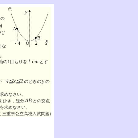
㋐
㋐の
A
が
2
えな
じく
軸
の1目もりを
1 cm
とす
が
−4≦x≦2
のときの
y
の
求めなさい。
をひき，線分
AB
との交点
さを求めなさい。
年度 三重県公立高校入試問題)