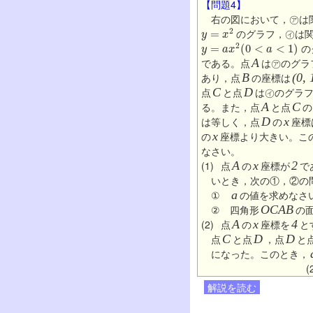
【問題4】
右の図において，㋐は
y
=
x
2
のグラフ，㋑は
y
=
a
x
2
(
0
<
a
<
1
)
の
である。点
A
は㋐のグラ
あり，点
B
の座標は
(0, 
点
C
と点
D
は㋑のグラ
る。また，点
A
と点
C
の
は等しく，点
D
の
x
座標
の
x
座標より大きい。この
なさい。
(1)
点
A
の
x
座標が
2
で
いとき，次の①，②の
①
a
の値を求めなさ
② 四角形
OCAB
の
(2)
点
A
の
x
座標を
4
と
点
C
と点
D
，点
D
と
になった。このとき，
解説を読む