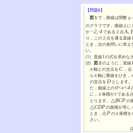
【問題6】
y
=
図１
で，曲線は関数
のグラフです。曲線上に
が
−2, 4
である２点
A, 
り，この２点を通る直線
とき，次の各問いに答え
い。
(1)
直線
l
の式を求めな
(2)
図２
のように，直線
x
軸との交点を
C
，点
ら
x
軸に垂線をひき，
の交点を
D
とします。
た，曲線上の
0<x<4
に，
x
座標が
t
である
とります。
△
BCP
の
△
CDP
の面積が等し
とき，点
P
の
x
座標を
さい。