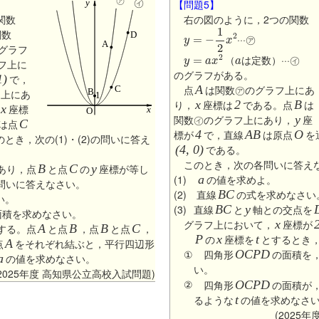
㋑
【問題5】
関数
右の図のように，2つの関数
y
=
−
1
2
x
2
関数
···㋐
グラフ
y
=
a
x
2
a
（
は定数）···㋑
フ上に
のグラフがある。
1)
で，
点
A
は関数㋐のグラフ上にあ
フ上にあ
り，
x
座標は
2
である。点
B
は
x
座標
関数㋑のグラフ上にあり，
y
座
は点
C
標が
4
で，直線
AB
は原点
O
を
とき，次の(1)・(2)の問いに答え
(4, 0)
である。
このとき，次の各問いに答え
あり，点
B
と点
C
の
y
座標が等し
(1)
a
の値を求めよ。
問いに答えなさい。
(2) 直線
BC
の式を求めなさい
い。
(3)
直線
BC
と
y
軸との交点を
面積を求めなさい。
グラフ上において，
x
座標が
する。点
A
と点
B
，点
B
と点
C
，
P
の
x
座標を
t
とするとき
点
A
をそれぞれ結ぶと，平行四辺形
①
四角形
OCPD
の面積を
a
の値を求めなさい。
い。
(2025年度 高知県公立高校入試問題)
②
四角形
OCPD
の面積が
るような
t
の値を求めなさ
(2025