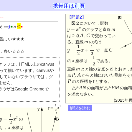
携帯用は別頁
→
==
【問題2】
図２
において，関数
y
=
x
2
 ==
∳
♣
♬
∅
♠
のグラフと直線
m
は２点
A, C
で交わってい
難しい★★★
る。直線
m
の式は
y
=
1
2
x
+
1
2
で，点
C
，多い☆☆☆
−
1
2
の
x
座標は
である。
フは，HTML5上のcanvus
直線
m
と
x
軸の交点を
E
とおき，
tを使って描いています。canvusや
点
P, A
から
x
軸にひいた垂線をそ
tに対応していないブラウザでは，グ
P
の
x
座標を
t
とする。
ません。
△
EAN
の面積が
△
EPM
の面
はGoogle Chromeで
を求めなさい。
(2025
y
=
1
2
x
2
解説を読む
y
=
1
2
x
2
の
り，
x
座標は