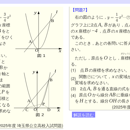
【問題7】
3
4
x
2
y
=
1
4
x
2
右の図のように，
···
x
座標
グラフ上に2点
A, B
があり，点
B
をと
の
x
座標が
−4
，点
B
の
x
座標
l
をひく
である。
なさ
このとき，あとの各問いに答
さい。
ざひょう
さい。
ただし，原点を
O
とし，
座標
l
と
る。
B
か
(1) 点
B
の座標を求めなさい。
x
軸と
関数㋐について，
x
の変域
(2)
ま
変域を求めなさい。
の範囲
(3) 2点
A, B
を通る直線の式を
点
P
を
原点
O
から線分
AB
に垂線
(4)
面積と
を
H
とする。線分
OH
の長
くなる
(2025
求めな
解説を読む
(2025年度 埼玉県公立高校入試問題)