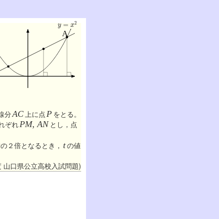
y
=
x
2
線分
AC
上に点
P
をとる。
れぞれ
PM, AN
とし，点
積の２倍となるとき，
t
の値
年度 山口県公立高校入試問題)