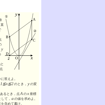
放
，直
で
点
の
，
y
の
軸と
点
いに答えよ。
1≦x≦2
のとき，
y
の変
あるとき，点
A
の
x
座標
として，
a
の値を求めよ。
算を含めて書け。