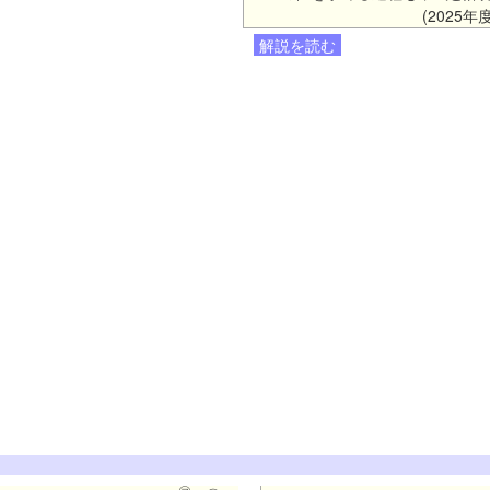
(2025
解説を読む
㋐