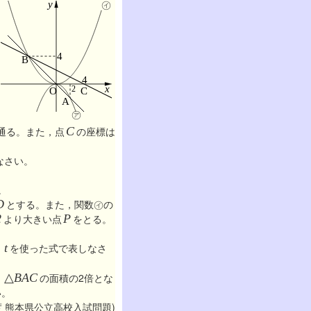
㋑
㋐
通る。また，点
C
の座標は
なさい。
。
D
とする。また，関数㋑の
2
より大きい点
P
をとる。
，
，
t
を使った式で表しなさ
，
△
BAC
の面積の2倍とな
い。
年度 熊本県公立高校入試問題)