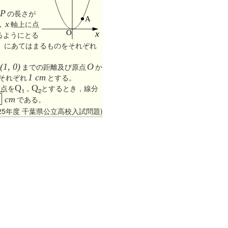
P
の長さが
，
x
軸上に点
るようにとる
」にあてはまるものをそれぞれ
(1, 0)
までの距離及び原点
O
か
それぞれ
1 cm
とする。
2点を
Q
，
Q
とするとき，線分
1
2
cm
である。
025年度 千葉県公立高校入試問題)