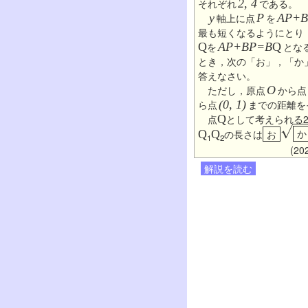
それぞれ
2, 4
である。
y
軸上に点
P
を
AP+B
最も短くなるようにとり
Q
を
AP+BP=B
Q
とな
とき，次の「お」，「か
答えなさい。
ただし，原点
O
から点
ら点
(0, 1)
までの距離を
点
Q
として考えられる
か
Q
Q
の長さは
お
1
2
(2
解説を読む