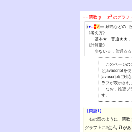
y
=
x
2
== 関数
のグラフ 
== 難易などの目安
♪
♥
♫
♦
∀
《考え方》
基本★，普通★★，
《計算量》
少ない☆，普通☆☆
このページのグラ
とjavascrip
javascrip
ラフが表示され
なお，推奨ブラウザ
す。
【問題1】
右の図のように，関数
グラフ上に2点
A, B
があ