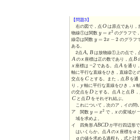
【問題3】
右の図で，点
O
は原点であり，
y
=
x
2
物線①は関数
のグラフで
y
=
2
x
−
2
線②は関数
のグラフ
ある。
2点
A, B
は放物線①上の点で，
A
の
x
座標は正の数であり，点
B
x
座標は
−2
である。点
A
を通り
軸に平行な直線をひき，直線②と
交点を
C
とする。また，点
B
を通
り，
y
軸に平行な直線をひき，
x
の交点を
D
とする。点
A
と点
B
，
C
と点
D
をそれぞれ結ぶ。
これについて，次のア，イの問
y
=
x
2
ア
関数
で，
x
の変域が
−
域を求めよ。
イ
四角形
ABCD
が平行四辺形で
はいくらか。点
A
の
x
座標を
a
a
の値を求める過程も，式と計