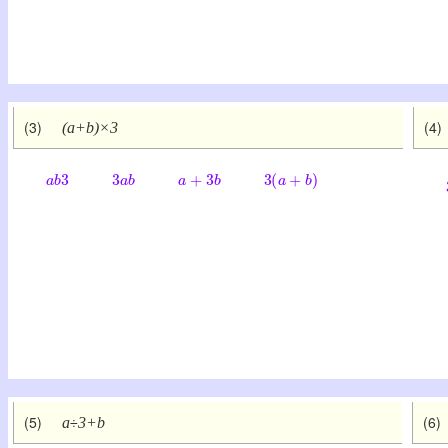
(3)
(4)
(a+b)×3
a
b
3
3
a
b
a
+
3
b
3
(
a
+
b
)
(5)
(6)
a
3+b
÷