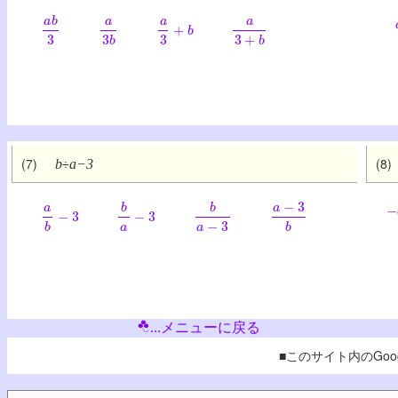
a
b
3
a
3
b
a
3
+
b
a
3
+
b
(7)
(8)
b
a−3
÷
−
a
b
−
3
b
a
−
3
b
a
−
3
a
−
3
b
...メニューに戻る
■このサイト内のGoog