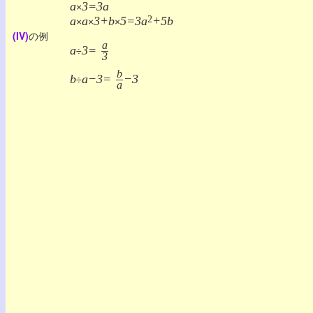
a
3=3a
×
a
a
3+b
5=3a
2
+5b
×
×
×
(IV)
の例
a
a
3=
÷
3
b
b
a−3=
−3
÷
a