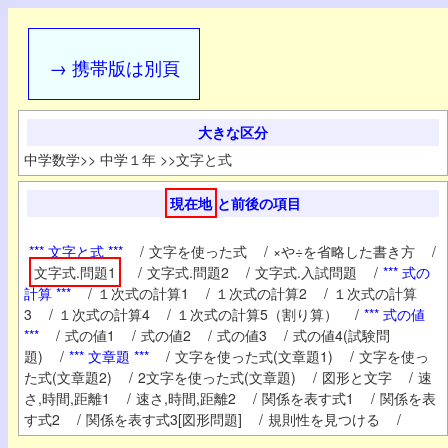
→ 携帯版は別頁
大きな区分
中学数学
>>
中学１年
>>
文字と式
現在地
と前後の項目
*** 文字と式 ***
/
文字を使った式
/
×や÷を省略した書き方
/
文字式.問題1
/
文字式.問題2
/
文字式.入試問題
/
*** 式の
計算 ***
/
１次式の計算1
/
１次式の計算2
/
１次式の計算
3
/
１次式の計算4
/
１次式の計算5（割り算）
/
*** 式の値
***
/
式の値1
/
式の値2
/
式の値3
/
式の値4(試験問
題)
/
*** 文章題 ***
/
文字を使った式(文章題1)
/
文字を使っ
た式(文章題2)
/
2文字を使った式(文章題)
/
図形と文字
/
速
さ,時間,距離1
/
速さ,時間,距離2
/
関係を表す式1
/
関係を表
す式2
/
関係を表す式3[図形問題]
/
規則性を見つける
/