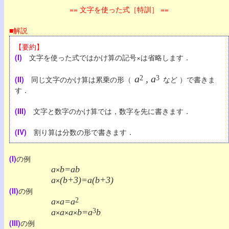
== 文字を使った式［特訓］ ==
■解説
【要約】
(I)
文字を使った式ではかけ算の記号×は省略します．
a
, a
(II)
同じ文字のかけ算は累乗の形（
2
3
など ）で書きま
す．
(III)
文字と数字のかけ算では，数字を先に書きます．
(IV)
割り算は分数の形で書きます．
(I)
の例
a
b=ab
×
a
(b+3)=a(b+3)
×
(II)
の例
a
a=a
2
×
a
a
a
b=a
3
b
×
×
×
(III)
の例