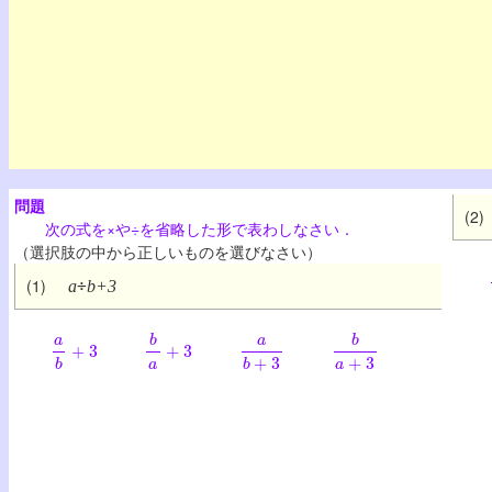
問題
(2)
次の式を×や÷を省略した形で表わしなさい．
（選択肢の中から正しいものを選びなさい）
(1)
a
÷
b+3
a
b
+
3
b
a
+
3
a
b
+
3
b
a
+
3