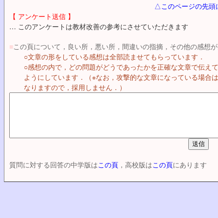
△このページの先頭
【 アンケート送信 】
… このアンケートは教材改善の参考にさせていただきます
■
この頁について，良い所，悪い所，間違いの指摘，その他の感想が
○文章の形をしている感想は全部読ませてもらっています．
○感想の内で，どの問題がどうであったかを正確な文章で伝え
ようにしています．（※なお，攻撃的な文章になっている場合
なりますので，採用しません．）
質問に対する回答の中学版は
この頁
，高校版は
この頁
にあります