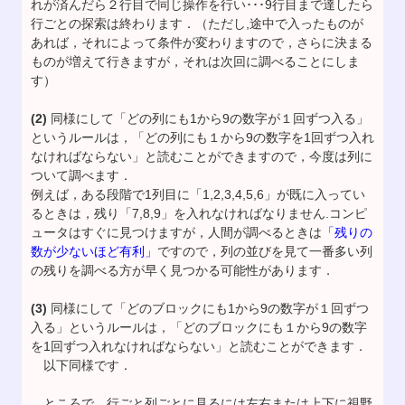
れが済んだら２行目で同じ操作を行い･･･9行目まで達したら
行ごとの探索は終わります．（ただし,途中で入ったものが
あれば，それによって条件が変わりますので，さらに決まる
ものが増えて行きますが，それは次回に調べることにしま
す）
(2)
同様にして「どの列にも1から9の数字が１回ずつ入る」
というルールは，「どの列にも１から9の数字を1回ずつ入れ
なければならない」と読むことができますので，今度は列に
ついて調べます．
例えば，ある段階で1列目に「1,2,3,4,5,6」が既に入ってい
るときは，残り「7,8,9」を入れなければなりません.コンピ
ュータはすぐに見つけますが，人間が調べるときは
「残りの
数が少ないほど有利」
ですので，列の並びを見て一番多い列
の残りを調べる方が早く見つかる可能性があります．
(3)
同様にして「どのブロックにも1から9の数字が１回ずつ
入る」というルールは，「どのブロックにも１から9の数字
を1回ずつ入れなければならない」と読むことができます．
以下同様です．
ところで，行ごと列ごとに見るには左右または上下に視野