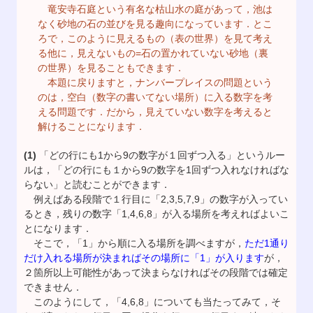
竜安寺石庭という有名な枯山水の庭があって，池は
なく砂地の石の並びを見る趣向になっています．とこ
ろで，このように見えるもの（表の世界）を見て考え
る他に，見えないもの=石の置かれていない砂地（裏
の世界）を見ることもできます．
本題に戻りますと，ナンバープレイスの問題という
のは，空白（数字の書いてない場所）に入る数字を考
える問題です．だから，見えていない数字を考えると
解けることになります．
(1)
「どの行にも1から9の数字が１回ずつ入る」というルー
ルは，「どの行にも１から9の数字を1回ずつ入れなければな
らない」と読むことができます．
例えばある段階で１行目に「2,3,5,7,9」の数字が入ってい
るとき，残りの数字「1,4,6,8」が入る場所を考えればよいこ
とになります．
そこで，「1」から順に入る場所を調べますが，
ただ1通り
だけ入れる場所が決まればその場所に「1」が入ります
が，
２箇所以上可能性があって決まらなければその段階では確定
できません．
このようにして，「4,6,8」についても当たってみて，そ