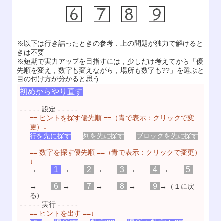
※以下は行き詰ったときの参考．上の問題が独力で解けると
きは不要
※短期で実力アップを目指すには，少しだけ考えてから「優
先順を変え，数字も変えながら，場所も数字も??」を選ぶと
目の付け方が分かると思う
初めからやり直す
- - - - - 設定 - - - - -
== ヒントを探す優先順 ==（青で表示：クリックで変
更）↓
行を先に探す
列を先に探す
ブロックを先に探す
== 数字を探す優先順 ==（青で表示：クリックで変更）
↓
1
2
3
4
5
→
→
→
→
→
6
7
8
9
→
→
→
→
→（１に戻
る）
- - - - - 実行 - - - - -
== ヒントを出す ==↓