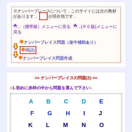
※ナンバープレースについて，このサイトには次の教材
があります．
が現在地です．
...（携帯版）メニューに戻る
...(ＰＣ版)メニューに
戻る
ナンバープレイス問題（途中補助あり）
同(2)
ナンバープレイス問題作成
== ナンバープレイスの問題(2) ==
○1.初めに赤枠の中から問題を選んで下さい↓
A
B
C
D
E
F
G
H
I
J
K
L
M
N
O