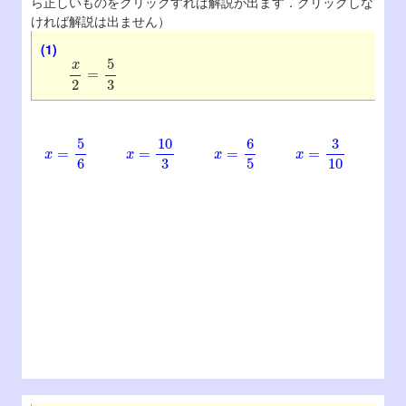
ら正しいものをクリックすれば解説が出ます．クリックしな
ければ解説は出ません）
(1)
x
2
=
5
3
x
=
5
6
x
=
10
3
x
=
6
5
x
=
3
10