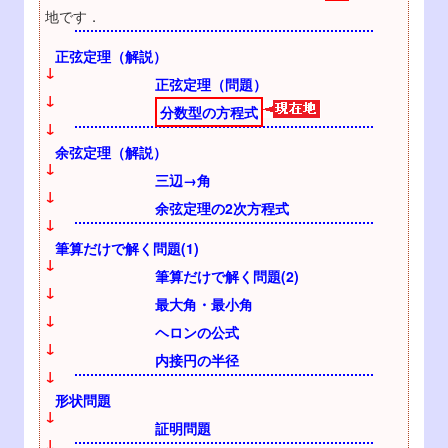
地です．
正弦定理（解説）
↓
正弦定理（問題）
↓
分数型の方程式
↓
余弦定理（解説）
↓
三辺→角
↓
余弦定理の2次方程式
↓
筆算だけで解く問題(1)
↓
筆算だけで解く問題(2)
↓
最大角・最小角
↓
ヘロンの公式
↓
内接円の半径
↓
形状問題
↓
証明問題
↓