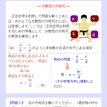
== 分数型の方程式 ==
正弦定理を利用して問題を解くときに
は，次のような分数型の方程式がしばし
ば登場します.ここでは，正弦定理を利用
するための準備として，分数型の方程式
の変形を練習します.
x
b
=
c
d
(a)
のように未知数が左辺の分子にある場合
x
b
=
c
d
両辺の分母にある
を２
b, d
初めの問題：
つとも払うために，両辺に
を掛けると
bd
x
=
b
c
d
dx=bc
答：
両辺を
で割ると
d
x
=
b
c
d
（
が対角方向に移動した
b
…（答）
だけ）
【問題１】
次の方程式を解いてください．（選択肢の中か