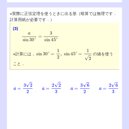
※実際に正弦定理を使うときに出る形（暗算では無理です．
計算用紙が必要です．）
(3)
a
sin
30
∘
=
3
sin
45
∘
sin
30
∘
=
1
2
,
sin
45
∘
=
1
2
※計算には，
の値を使う
こと．
a
=
3
2
2
a
=
2
2
3
a
=
3
6
2
a
=
2
6
3