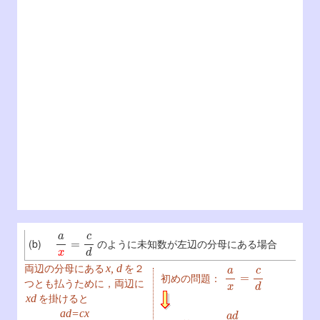
a
x
=
c
d
(b)
のように未知数が左辺の分母にある場合
a
x
=
c
d
両辺の分母にある
を２
x, d
初めの問題：
つとも払うために，両辺に
を掛けると
xd
a
d
c
=
x
ad=cx