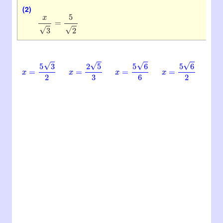
(2)
x
3
=
5
2
x
=
5
3
2
x
=
2
5
3
x
=
5
6
6
x
=
5
6
2