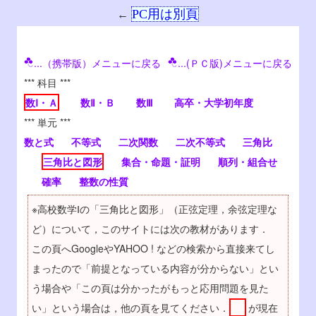
PC用は別頁
←
...（携帯版）メニューに戻る
...(ＰＣ版)メニューに戻る
*** 科目 ***
数Ⅰ・Ａ
数Ⅱ・Ｂ
数Ⅲ
高卒・大学初年度
*** 単元 ***
数と式
不等式
二次関数
二次不等式
三角比
三角比と図形
集合・命題・証明
順列・組合せ
確率
整数の性質
※高校数学Ⅰの「三角比と図形」（正弦定理，余弦定理な
ど）について，このサイトには次の教材があります．
この頁へGoogleやYAHOO ! などの検索から直接来てし
まったので「前提となっている内容が分からない」とい
う場合や「この頁は分かったがもっと応用問題を見た
い」という場合は，他の頁を見てください．
が現在