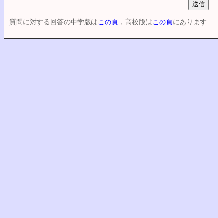
質問に対する回答の中学版は
この頁
，高校版は
この頁
にあります