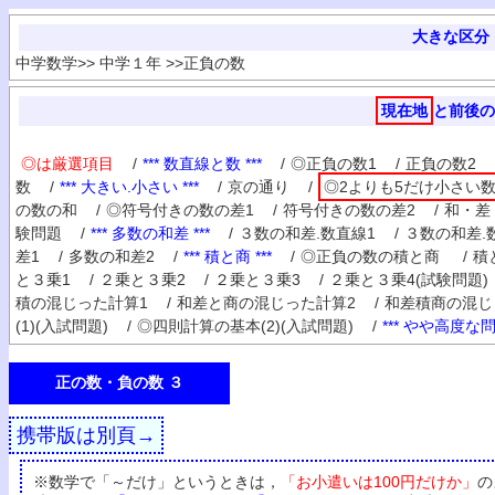
大きな区分
中学数学
>>
中学１年
>>
正負の数
現在地
と前後の
◎は厳選項目
/
*** 数直線と数 ***
/
◎正負の数1
/
正負の数2
数
/
*** 大きい.小さい ***
/
京の通り
/
◎2よりも5だけ小さい
の数の和
/
◎符号付きの数の差1
/
符号付きの数の差2
/
和・差
験問題
/
*** 多数の和差 ***
/
３数の和差.数直線1
/
３数の和差.
差1
/
多数の和差2
/
*** 積と商 ***
/
◎正負の数の積と商
/
積
と３乗1
/
２乗と３乗2
/
２乗と３乗3
/
２乗と３乗4(試験問題)
積の混じった計算1
/
和差と商の混じった計算2
/
和差積商の混じ
(1)(入試問題)
/
◎四則計算の基本(2)(入試問題)
/
*** やや高度な問題
正の数・負の数 ３
携帯版は別頁→
※数学で「～だけ」というときは，
「お小遣いは100円だけか」
の