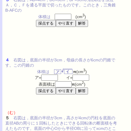
Ａ，Ｃ，Ｆを通る平面で切ったものです。このとき，三角錐
B-AFCの
3
体積は
(cm
)
４
右図は，底面の半径が3cm，母線の長さが6cmの円錐で
す。この円錐の
3
体積は
π
(cm
)
ア=
イ=
2
表面積は
π
(cm
)
（む）
５
右図は，底面の半径が3cm，高さが4cmの円柱を底面の
直径ABの周りに１回転したときにできる回転体の断面積を考
えたものです。底面の中心Oから半径OBに沿ってxcmのとこ