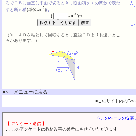
ろでＯＢに垂直な平面で切るとき，断面積をｘの関数で表わ
2
すと断面積
(単位cm
)
は
2
(
-ｘ
)π
（※ ＡＢを軸として回転すると，直径ＣＤよりも遠いとこ
ろがあります。）
●<==メニューに戻る
■このサイト内のGoog
△このページの先頭
【 アンケート送信 】
… このアンケートは教材改善の参考にさせていただきます