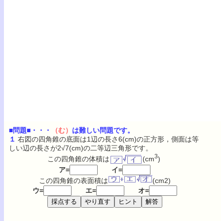
■問題■・・・
（む）
は難しい問題です。
１
右図の四角錐の底面は1辺の長さ6(cm)の正方形，側面は等
しい辺の長さが2√7(cm)の二等辺三角形です。
3
この四角錐の体積は
(cm
)
ア=
イ=
この四角錐の表面積は
(cm2)
ウ=
エ=
オ=