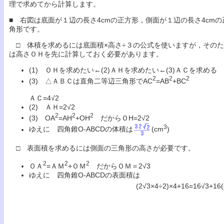
理で求めてから計算します。
■ 右図は底面が１辺の長さ4cmの正方形，側面が１辺の長さ4cmの
角形です。
□ 体積を求めるには底面積×高さ÷３の公式を使いますが，その
は高さＯＨを先に計算しておく必要があります。
(1) ＯＨを求めたい←(2)ＡＨを求めたい←(3)ＡＣを求める
2
2
2
(3) △ＡＢＣは直角二等辺三角形でAC
=AB
+BC
ＡＣ=4√2
(2) ＡＨ=2√2
2
2
2
(3) OA
=AH
+OH
だからＯH=2√2
3
ゆえに 四角錐O-ABCDの体積は
(cm
)
□ 表面積を求めるには側面の三角形の高さが必要です。
2
2
2
ＯＡ
=ＡＭ
+ＯＭ
だからＯＭ＝2√3
ゆえに 四角錐O-ABCDの表面積は
(2√3×4÷2)×4+16=16√3+16