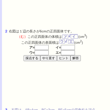
２
右図は１辺の長さが6cmの正四面体です。
3
（む）
この正四面体の体積は
(cm
)
2
この正四面体の表面積は
(cm
)
ア=
イ=
ウ=
エ=
３
右図は，AB=4cm，BC=3cm，BF=5cmの四角柱を頂点