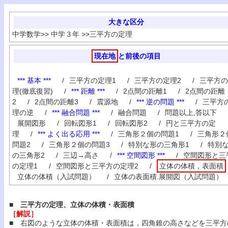
大きな区分
中学数学
>>
中学３年
>>
三平方の定理
現在地
と前後の項目
*** 基本 ***
/
三平方の定理1
/
三平方の定理2
/
三平方の
理(徹底復習)
/
*** 距離 ***
/
2点間の距離1
/
2点間の距離
2
/
2点間の距離3
/
震源地
/
*** 逆の問題 ***
/
三平方
理の逆
/
*** 融合問題 ***
/
融合問題
/
問題以上,答以下
展開図形
/
回転図形1
/
回転図形2
/
円と三平方の定
理
/
*** よく出る応用 ***
/
三角形２個の問題1
/
三角形２
問題2
/
三角形２個の問題3
/
特別な形の三角形1
/
特別
の三角形2
/
三辺→高さ
/
*** 空間図形 ***
/
空間図形と三
の定理1
/
空間図形と三平方の定理2
/
立体の体積，表面積
立体の体積（入試問題）
/
立体の表面積.展開図（入試問題）
■ 三平方の定理、立体の体積・表面積
［解説］
■ 右図のような立体の体積・表面積は，四角錐の高さなどを三平方