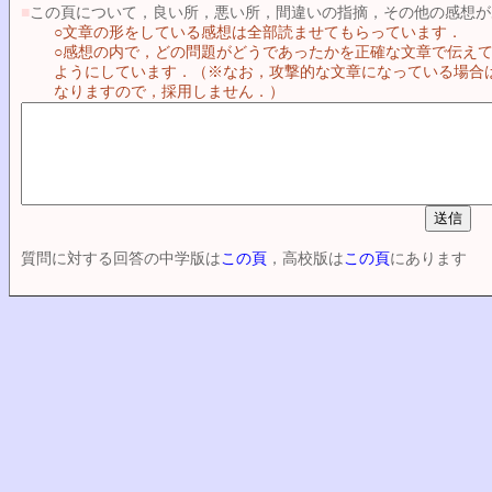
■
この頁について，良い所，悪い所，間違いの指摘，その他の感想が
○文章の形をしている感想は全部読ませてもらっています．
○感想の内で，どの問題がどうであったかを正確な文章で伝え
ようにしています．（※なお，攻撃的な文章になっている場合
なりますので，採用しません．）
質問に対する回答の中学版は
この頁
，高校版は
この頁
にあります