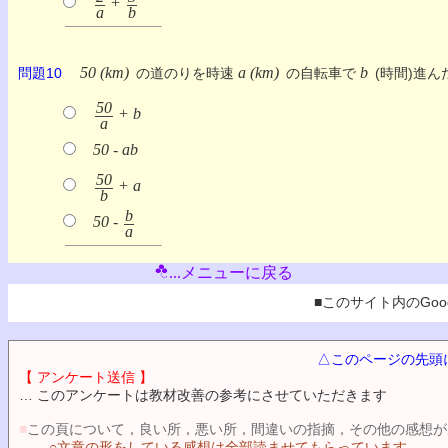
+
a
b
50 (km)
a (km)
b
問題10
の道のりを時速
の自転車で
(時間)進ん
50
+ b
a
50 - ab
50
+ a
b
b
50 -
a
...メニューに戻る
■このサイト内のGoog
△このページの先頭
【 アンケート送信 】
… このアンケートは教材改善の参考にさせていただきます
■
この頁について，良い所，悪い所，間違いの指摘，その他の感想が
○文章の形をしている感想は全部読ませてもらっています．