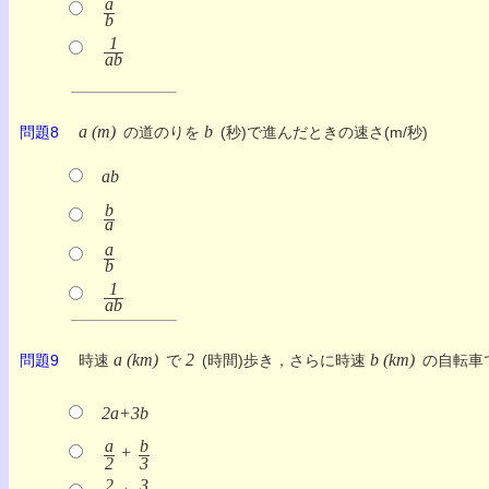
a
b
1
ab
a (m)
b
問題8
の道のりを
(秒)で進んだときの速さ(m/秒)
ab
b
a
a
b
1
ab
a (km)
2
b (km)
問題9
時速
で
(時間)歩き，さらに時速
の自転車
2a+3b
a
b
+
2
3
2
3