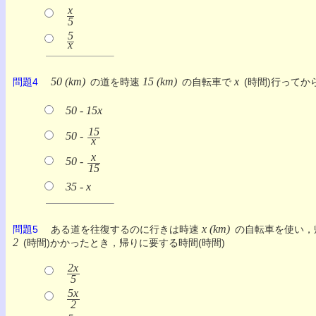
x
5
5
x
50 (km)
15 (km)
x
問題4
の道を時速
の自転車で
(時間)行って
50 - 15x
15
50 -
x
x
50 -
15
35 - x
x (km)
問題5
ある道を往復するのに行きは時速
の自転車を使い，
2
(時間)かかったとき，帰りに要する時間(時間)
2x
5
5x
2