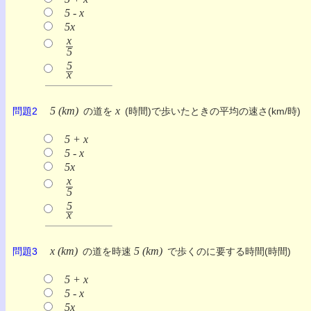
5 - x
5x
x
5
5
x
5 (km)
x
問題2
の道を
(時間)で歩いたときの平均の速さ(km/時)
5 + x
5 - x
5x
x
5
5
x
x (km)
5 (km)
問題3
の道を時速
で歩くのに要する時間(時間)
5 + x
5 - x
5x