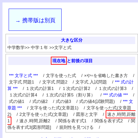
→ 携帯版は別頁
大きな区分
中学数学
>>
中学１年
>>
文字と式
現在地
と前後の項目
*** 文字と式 ***
/
文字を使った式
/
×や÷を省略した書き方
/
文字式.問題1
/
文字式.問題2
/
文字式.入試問題
/
*** 式の計
算 ***
/
１次式の計算1
/
１次式の計算2
/
１次式の計算3
/
１次式の計算4
/
１次式の計算5（割り算）
/
*** 式の値 ***
/
式の値1
/
式の値2
/
式の値3
/
式の値4(試験問題)
/
*** 文
章題 ***
/
文字を使った式(文章題1)
/
文字を使った式(文章題
2)
/
2文字を使った式(文章題)
/
図形と文字
/
速さ,時間,距離
1
/
速さ,時間,距離2
/
関係を表す式1
/
関係を表す式2
/
関
係を表す式3[図形問題]
/
規則性を見つける
/