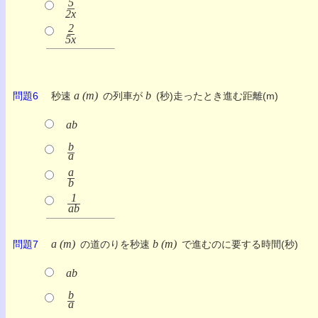
5
2x
2
5x
a (m)
b
問題6
秒速
の列車が
(秒)走ったとき進む距離(m)
ab
b
a
a
b
1
ab
a (m)
b (m)
問題7
の道のりを秒速
で進むのに要する時間(秒)
ab
b
a