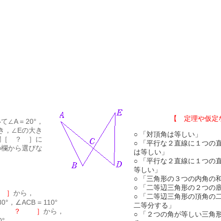
【 定理や仮定
A = 20°，
のとき，∠Eの大き
○ 「対頂角は等しい」
欄［ ？ ］に
○ 「平行な２直線に１つの
の欄から選びな
は等しい」
○ 「平行な２直線に１つの
等しい」
○ 「三角形の３つの内角の和
○ 「二等辺三角形の２つの
 ］
から，
○ 「二等辺三角形の頂角の
80°，∠ACB = 110°
二等分する」
［ ？ ］
から，
○ 「２つの角が等しい三角
0°