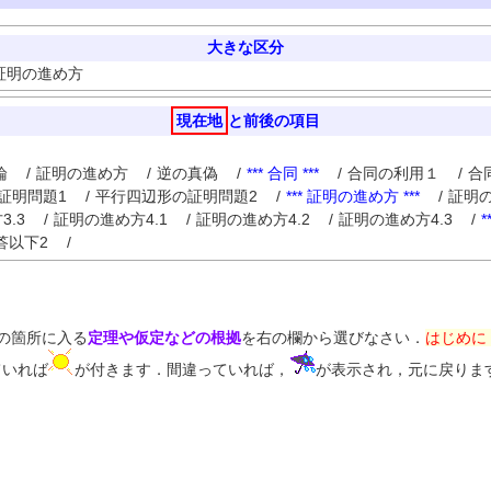
大きな区分
証明の進め方
現在地
と前後の項目
論
/
証明の進め方
/
逆の真偽
/
*** 合同 ***
/
合同の利用１
/
合
証明問題1
/
平行四辺形の証明問題2
/
*** 証明の進め方 ***
/
証明の
.3
/
証明の進め方4.1
/
証明の進め方4.2
/
証明の進め方4.3
/
*
答以下2
/
の箇所に入る
定理や仮定などの根拠
を右の欄から選びなさい．
はじめに
ていれば
が付きます．間違っていれば，
が表示され，元に戻りま