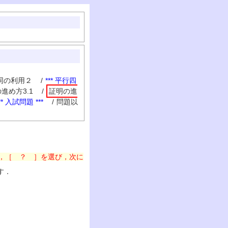
同の利用２
/
*** 平行四
進め方3.1
/
証明の進
** 入試問題 ***
/
問題以
，［ ？ ］を選び，次に
す．