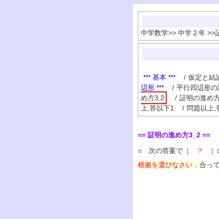
中学数学
>>
中学２年
>>
*** 基本 ***
/
仮定と結
辺形 ***
/
平行四辺形の
め方3.2
/
証明の進め方3
上,答以下1
/
問題以上,
== 証明の進め方3_2 ==
○ 次の答案で
［ ？ ］
根拠を選びなさい．
合っ