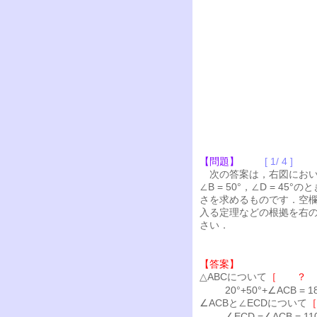
【問題】
[ 1/ 4 ]
次の答案は，右図において∠
∠B = 50°，∠D = 45°
さを求めるものです．空
入る定理などの根拠を右
さい．
【答案】
△ABCについて
［ ？
20°+50°+∠ACB = 1
∠ACBと∠ECDについて
∠ECD =∠ACB = 11