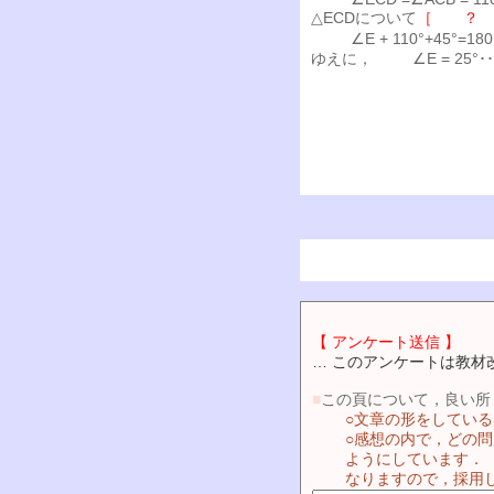
△ECDについて
［ ？
∠E + 110°+45°=180
ゆえに，
∠E = 25°･
【 アンケート送信 】
… このアンケートは教材
■
この頁について，良い所
○文章の形をしてい
○感想の内で，どの
ようにしています．
なりますので，採用