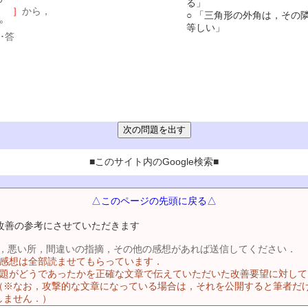
る」
 ］
から，
○ 「三角形の外角は，その
°
等しい」
･･答
■このサイト内のGoogle検索■
△このページの先頭に戻る△
改善の参考にさせていただきます
，悪い所，間違いの指摘，その他の感想があれば送信してください．
る感想は全部読ませてもらっています．
問題がどうであったかを正確な文章で伝えていただいた改善要望に対し
（※なお，攻撃的な文章になっている場合は，それを公開すると筆者だ
しません．）