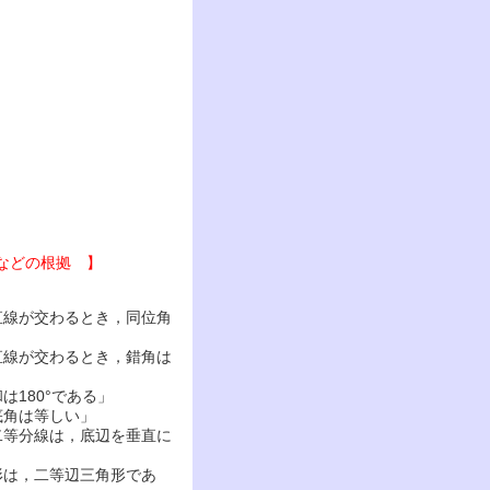
などの根拠 】
直線が交わるとき，同位角
直線が交わるとき，錯角は
は180°である」
底角は等しい」
二等分線は，底辺を垂直に
形は，二等辺三角形であ