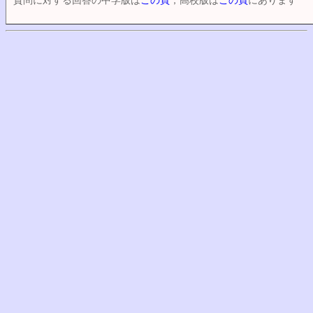
質問に対する回答の中学版は
この頁
，高校版は
この頁
にあります