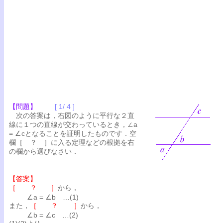
【問題】
[ 1/ 4 ]
次の答案は，右図のように平行な２直
線に１つの直線が交わっているとき，∠a
= ∠cとなることを証明したものです．空
欄［ ？ ］に入る定理などの根拠を右
の欄から選びなさい．
【答案】
［ ？ ］
から，
∠a = ∠b …(1)
また，
［ ？ ］
から，
∠b = ∠c …(2)