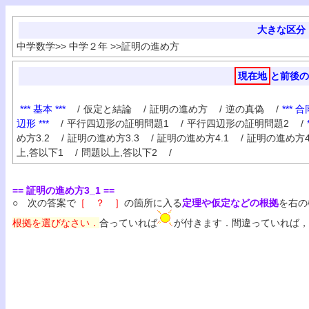
大きな区分
中学数学
>>
中学２年
>>
証明の進め方
現在地
と前後の
*** 基本 ***
/
仮定と結論
/
証明の進め方
/
逆の真偽
/
*** 合
辺形 ***
/
平行四辺形の証明問題1
/
平行四辺形の証明問題2
/
め方3.2
/
証明の進め方3.3
/
証明の進め方4.1
/
証明の進め方4
上,答以下1
/
問題以上,答以下2
/
== 証明の進め方3_1 ==
○ 次の答案で
［ ？ ］
の箇所に入る
定理や仮定などの根拠
を右の
根拠を選びなさい．
合っていれば
が付きます．間違っていれば，