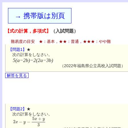
→ 携帯版は別頁
【式の計算，多項式】
（入試問題）
難易度の目安 ★：基本，★★：普通，★★★：やや難
【問題1】
★
次の計算をしなさい。
5(a−2b)−2(2a−3b)
（2022年福島県公立高校入試問題）
解答を見る
【問題2】
★
次の計算をしなさい。
2
x
−
y
−
5
x
+
y
3