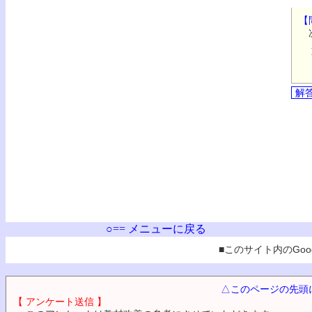
【
次
解
○== メニューに戻る
■このサイト内のGoog
△このページの先頭
【 アンケート送信 】