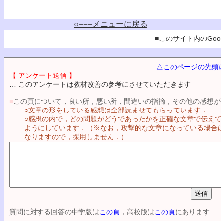
○===メニューに戻る
■このサイト内のGoog
△このページの先頭
【 アンケート送信 】
… このアンケートは教材改善の参考にさせていただきます
■
この頁について，良い所，悪い所，間違いの指摘，その他の感想が
○文章の形をしている感想は全部読ませてもらっています．
○感想の内で，どの問題がどうであったかを正確な文章で伝え
ようにしています．（※なお，攻撃的な文章になっている場合
なりますので，採用しません．）
質問に対する回答の中学版は
この頁
，高校版は
この頁
にあります