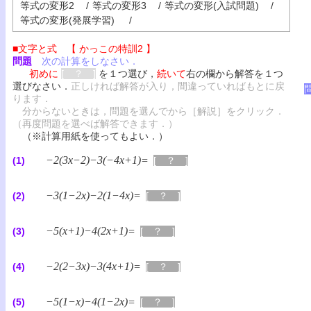
等式の変形2
/
等式の変形3
/
等式の変形(入試問題)
/
等式の変形(発展学習)
/
■文字と式 【 かっこの特訓2 】
問題
次の計算をしなさい．
初めに
[ ？ ]
を１つ選び，
続いて
右の欄から解答を１つ
選びなさい．
正しければ解答が入り，間違っていればもとに戻
ります．
分からないときは，問題を選んでから［解説］をクリック．
（再度問題を選べば解答できます．）
（※計算用紙を使ってもよい．）
−2(3x−2)−3(−4x+1)=
(1)
[ ？ ]
−3(1−2x)−2(1−4x)=
(2)
[ ？ ]
−5(x+1)−4(2x+1)=
(3)
[ ？ ]
−2(2−3x)−3(4x+1)=
(4)
[ ？ ]
−5(1−x)−4(1−2x)=
(5)
[ ？ ]