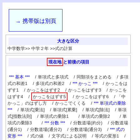
→ 携帯版は別頁
大きな区分
中学数学
>>
中学２年
>>
式の計算
現在地
と前後の項目
*** 基本 ***
/
単項式と多項式
/
同類項をまとめる
/
多項
式の和差1
/
多項式の和差2
/
*** かっこ ***
/
かっこをは
ずす1
/
かっこをはずす2
/
かっこをはずす3
/
かっこを
はずす4
/
かっこをはずす5
/
かっこをはずす6
/
「中
かっこ」のはずし方
/
かっこでくくる
/
*** 単項式の乗除
***
/
単項式[乗法]
/
単項式[累乗]
/
単項式[除法]
/
単項
式[指数法則]
/
単項式の乗除1
/
単項式の乗除2
/
単
項式の乗除3
/
*** 分数 ***
/
分数道場(約分)
/
分数道場
(通分1)
/
分数道場(通分2)
/
分数道場(通分3)
/
*** 式の
変形 ***
/
式の値
/
文字式による説明
/
等式の変形1
/