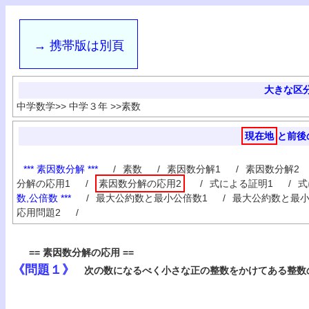
→ 携帯版は別頁
大きな区
中学数学
>>
中学３年
>>
素数
現在地
と前後
*** 素因数分解 ***
/
素数
/
素因数分解1
/
素因数分解2
分解の応用1
/
素因数分解の応用2
/
式による証明1
/
式
数,公倍数 ***
/
最大公約数と最小公倍数1
/
最大公約数と最小
応用問題2
/
== 素因数分解の応用 ==
《問題１》
次の数になるべく小さな正の整数をかけてある整数