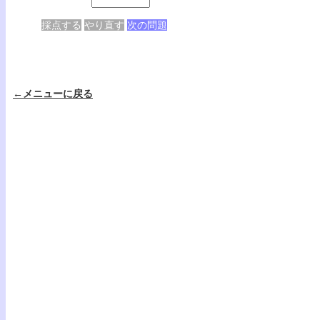
採点する
やり直す
次の問題
←メニューに戻る