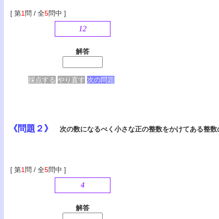
[ 第
1
問 / 全
5
問中 ]
12
解答
採点する
やり直す
次の問題
《問題２》
次の数になるべく小さな正の整数をかけてある整数
[ 第
1
問 / 全
5
問中 ]
4
解答