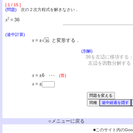
[ 1 / 15 ]
(問題)
次の２次方程式を解きなさい．
2
x
= 36
(途中計算)
x
= ±
√
と変形する．
36
(別解)
36を左辺に移項する
左辺を因数分解する
x
= ±6
･･･
(答)
x
= ±
○メニューに戻る
■このサイト内のGoog