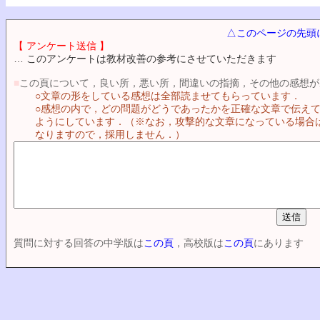
△このページの先頭
【 アンケート送信 】
… このアンケートは教材改善の参考にさせていただきます
■
この頁について，良い所，悪い所，間違いの指摘，その他の感想が
○文章の形をしている感想は全部読ませてもらっています．
○感想の内で，どの問題がどうであったかを正確な文章で伝え
ようにしています．（※なお，攻撃的な文章になっている場合
なりますので，採用しません．）
質問に対する回答の中学版は
この頁
，高校版は
この頁
にあります