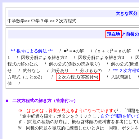
|
|
|
|
|
大きな区分
|
|
|
中学数学
>>
中学３年
>>
２次方程式
|
|
現在地
と前後の
2
2
*** 根号による解法 ***
/
■
＝●の解
/
(ｘ＋ｋ)
＝ａの解
/
1
/
因数分解による解き方2
/
因数分解による解き方3
/
程式の解の公式
/
解の公式(係数の読み取り)
/
解の公式(間違
せ
/
約分なし
/
約分あり
/
分けるもの
/
*** ２次方程
方程式（まとめ2）
/
２次方程式(答案付∞)
/
入試問題1
/
値
/
■ 二次方程式の解き方（答案付:∞）
※ はじめは，答案が見えるようになっています
が，「問題
「途中経過を隠す」ボタンをクリックし，
自分で問題を解い
す．(問題の種類の順序は、概ね啓林館の教科書を参考にしてい
※ 同種の問題を徹底的に練習したいときは「同種」ボタン