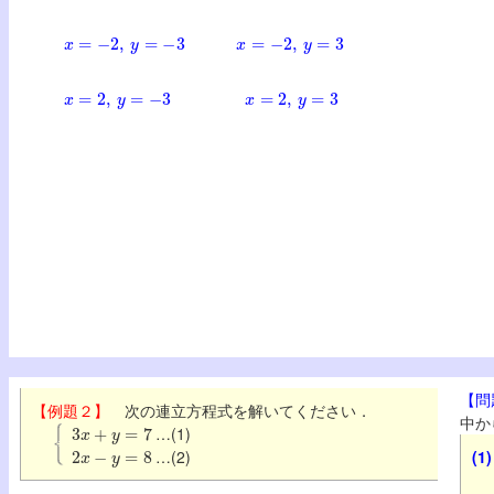
x
=
−
2
,
y
=
−
3
x
=
−
2
,
y
=
3
x
=
2
,
y
=
−
3
x
=
2
,
y
=
3
【問
【例題２】
次の連立方程式を解いてください．
3
x
+
y
=
7
中か
…(1)
2
x
−
y
=
8
…(2)
(1)
y