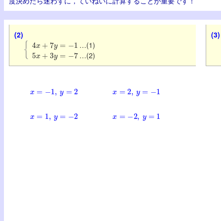
度決めたら迷わずに，ていねいに計算することが重要です！
(2)
(3)
4
x
+
7
y
=
−
1
…(1)
5
x
+
3
y
=
−
7
…(2)
x
=
−
1
,
y
=
2
x
=
2
,
y
=
−
1
x
=
1
,
y
=
−
2
x
=
−
2
,
y
=
1