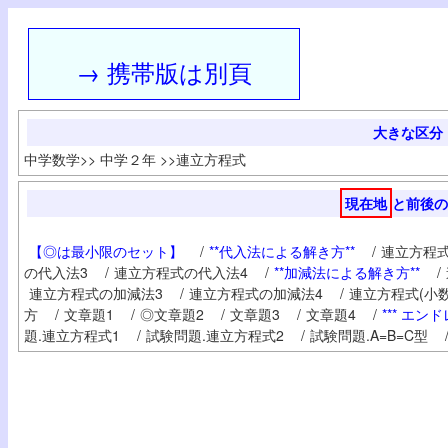
→ 携帯版は別頁
大きな区分
中学数学
>>
中学２年
>>
連立方程式
現在地
と前後の
【◎は最小限のセット】
/
**代入法による解き方**
/
連立方程式
の代入法3
/
連立方程式の代入法4
/
**加減法による解き方**
/
連立方程式の加減法3
/
連立方程式の加減法4
/
連立方程式(小数
方
/
文章題1
/
◎文章題2
/
文章題3
/
文章題4
/
*** エンド
題.連立方程式1
/
試験問題.連立方程式2
/
試験問題.A=B=C型