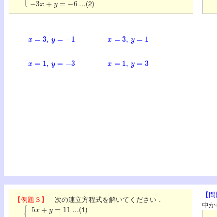
…(2)
x
=
3
,
y
=
−
1
x
=
3
,
y
=
1
x
=
1
,
y
=
−
3
x
=
1
,
y
=
3
【問
【例題３】
次の連立方程式を解いてください．
5
x
+
y
=
11
中か
…(1)
3
x
+
2
y
=
1