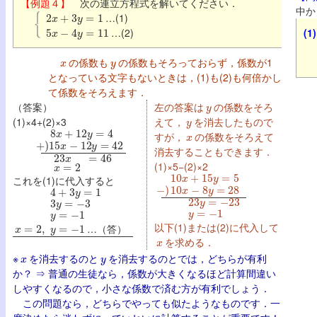
【例題４】
次の連立方程式を解いてください．
2
x
+
3
y
=
1
中か
…(1)
5
x
−
4
y
=
11
…(2)
(1)
x
y
の係数も
の係数もそろっておらず，係数が1
となっている文字もないときは，(1)も(2)も何倍かし
て係数をそろえます．
y
（答案）
左の答案は
の係数をそろ
y
(1)×4+(2)×3
えて，
を消去したもので
8
x
+
12
y
=
4
x
+
)
15
x
−
12
y
=
42
すが，
の係数をそろえて
23
x
=
46
消去することもできます．
x
=
2
(1)×5−(2)×2
10
x
+
15
y
=
5
これを(1)に代入すると
−
)
10
x
−
8
y
=
28
4
+
3
y
=
1
23
y
=
−
23
3
y
=
−
3
y
=
−
1
y
=
−
1
x
=
2
,
y
=
−
1
以下(1)または(2)に代入して
…（答）
x
を求める．
x
y
※
を消去するのと
を消去するのとでは，どちらが有利
か？ ⇒ 普通の生徒なら，係数が大きくなるほど計算間違い
しやすくなるので，小さな係数で済む方が有利でしょう．
この問題なら，どちらでやっても似たようなものです．一