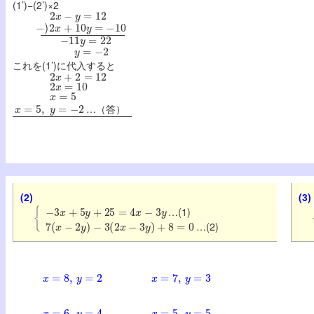
(1’)−(2’)×2
2
x
−
y
=
12
−
)
2
x
+
10
y
=
−
10
−
11
y
=
22
y
=
−
2
これを(1’)に代入すると
2
x
+
2
=
12
2
x
=
10
x
=
5
x
=
5
,
y
=
−
2
…（答）
(2)
(3)
−
3
x
+
5
y
+
25
=
4
x
−
3
y
…(1)
7
(
x
−
2
y
)
−
3
(
2
x
−
3
y
)
+
8
=
0
…(2)
x
=
8
,
y
=
2
x
=
7
,
y
=
3
x
=
6
,
y
=
4
x
=
5
,
y
=
5