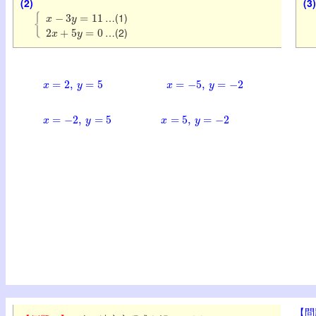
(2)
(3)
x
−
3
y
=
11
…(1)
2
x
+
5
y
=
0
…(2)
x
=
2
,
y
=
5
x
=
−
5
,
y
=
−
2
x
=
−
2
,
y
=
5
x
=
5
,
y
=
−
2
【問