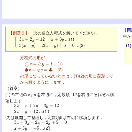
【問
【例題５】
次の連立方程式を解いてください．
3
x
+
2
y
−
12
=
x
+
3
y
中か
…(1)
3
(
x
+
y
)
−
2
(
x
−
y
)
+
5
=
0
…(2)
(1)
方程式の形が，
◯
x
+
△
y
=
§
…(1)
♠
x
+
⊗
y
=
♣
§
…(2)
の形になっていないときは，(1)(2)の形に変形して
から解くようにします．
（答案）
x
,
y
(1)の右辺の
を左辺に，定数項−12を右辺にそれぞれ移
項します．
3
x
−
x
+
2
y
−
3
y
=
12
2
x
−
y
=
12
…(1’)
(2)は展開して整理し，定数項5は右辺に移項します．
3
x
+
3
y
−
2
x
+
2
y
+
5
=
0
x
+
5
y
=
−
5
…(2’)