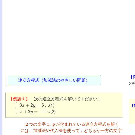
【
連立方程式（加減法のやさしい問題）
の
【例題１】
次の連立方程式を解いてください．
3
x
+
2
y
=
5
…(1)
(
x
+
2
y
=
−
1
…(2)
x
,
y
２つの文字
が含まれている連立方程式を解く
には，加減法や代入法を使って，どちらか一方の文字