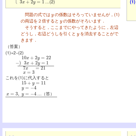
…(2)
(1)
y
問題の式では
の係数はそろっていませんが，(1)
y
の両辺を２倍すると
の係数がそろいます．
そうすると，ここまでにやってきたように，左辺
y
どうし，右辺どうしを引くと
を消去することがで
きます．
（答案）
(1)×2−(2)
10
x
+
2
y
=
22
−
)
3
x
+
2
y
=
1
7
x
=
21
x
=
3
これを(1)に代入すると
15
+
y
=
11
y
=
−
4
x
=
3
,
y
=
−
4
…（答）