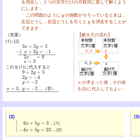
を消去し，１つの文字だけの方程式に直して解くよう
にします．
y
この問題のように
の係数がそろっているときは，
y
左辺どうし，右辺どうしを引くと
を消去することが
できます．
（答案）
【解き方の流れ】
(1)−(2)
3
x
+
2
y
=
5
−
)
x
+
2
y
=
−
1
2
x
=
6
x
=
3
これを(1)に代入すると
9
+
2
y
=
5
2
y
=
−
4
y
=
−
2
x
が求まった後，その値
x
=
3
,
y
=
−
2
…（答）
を(2)に代入してもよい．
(2)
(3)
6
x
+
5
y
=
3
…(1)
−
4
x
+
5
y
=
23
…(2)