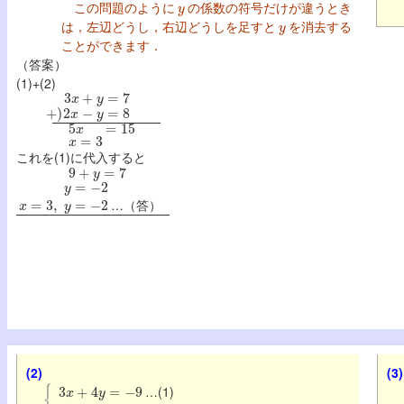
この問題のように
の係数の符号だけが違うとき
y
は，左辺どうし，右辺どうしを足すと
を消去する
ことができます．
（答案）
(1)+(2)
3
x
+
y
=
7
+
)
2
x
−
y
=
8
5
x
=
15
x
=
3
これを(1)に代入すると
9
+
y
=
7
y
=
−
2
x
=
3
,
y
=
−
2
…（答）
(2)
(3)
3
x
+
4
y
=
−
9
…(1)
−
3
x
+
y
=
−
6