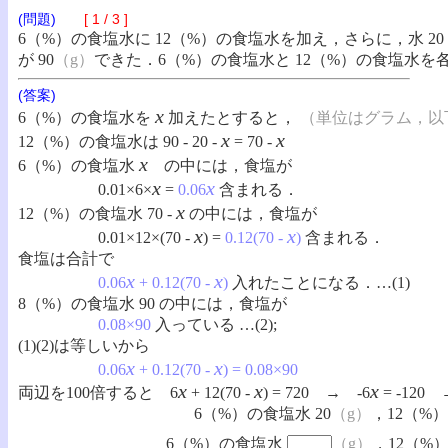
(問題)
[ 1 / 3 ]
6（%）の食塩水に 12（%）の食塩水を加え，さらに，水 
が 90
（g）
できた．6（%）の食塩水と 12（%）の食塩水を各
(答案)
x
6（%）の食塩水を
加えたとすると，
（単位はグラム，以
x
x
12（%）の食塩水は 90 - 20 -
= 70 -
x
6（%）の食塩水
の中には，食塩が
x
x
0.01×6×
=
0.06
含まれる．
x
12（%）の食塩水 70 -
の中には，食塩が
x
x
0.01×12×(70 -
) =
0.12(70 -
)
含まれる．
食塩は合計で
x
x
0.06
+ 0.12(70 -
)
入れたことになる．…(1)
8（%）の食塩水 90 の中には，食塩が
0.08×90
入っている …(2);
(1)(2)は等しいから
x
x
0.06
+ 0.12(70 -
) = 0.08×90
x
x
x
両辺を100倍すると
6
+ 12(70 -
) = 720 → -6
= -12
6（%）の食塩水 20
（g）
，12（%）
6（%）の食塩水
（g）
，12（%