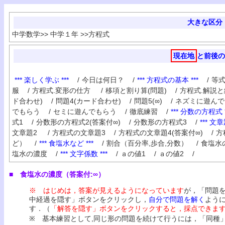
大きな区分
中学数学
>>
中学１年
>>
方程式
現在地
と前後の
*** 楽しく学ぶ ***
/
今日は何日？
/
*** 方程式の基本 ***
/
等式
服
/
方程式.変形の仕方
/
移項と割り算(問題)
/
方程式.解説
ド合わせ)
/
問題4(カード合わせ)
/
問題5(∞)
/
ネズミに遊んで
でもらう
/
セミに遊んでもらう
/
徹底練習
/
*** 分数の方程式 *
式1
/
分数形の方程式2(答案付∞)
/
分数形の方程式3
/
*** 文章
文章題2
/
方程式の文章題3
/
方程式の文章題4(答案付∞)
/
方
ど）
/
*** 食塩水など ***
/
割合（百分率,歩合,分数）
/
食塩水
塩水の濃度
/
*** 文字係数 ***
/
ａの値1
/
ａの値2
/
■ 食塩水の濃度（答案付:∞）
※ はじめは，答案が見えるようになっています
が，「問題
中経過を隠す」ボタンをクリックし，
自分で問題を解く
よう
す．（
「解答を隠す」ボタンをクリックすると，採点できま
※ 基本練習として,同じ形の問題を続けて行うには，「同種