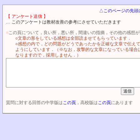
△このページの先頭
【 アンケート送信 】
… このアンケートは教材改善の参考にさせていただきます
■
この頁について，良い所，悪い所，間違いの指摘，その他の感想が
○文章の形をしている感想は全部読ませてもらっています．
○感想の内で，どの問題がどうであったかを正確な文章で伝え
ようにしています．（※なお，攻撃的な文章になっている場合
なりますので，採用しません．）
質問に対する回答の中学版は
この頁
，高校版は
この頁
にあります