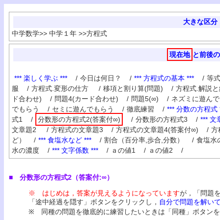
大きな区分
中学数学
>>
中学１年
>>
方程式
現在地
と前後の
*** 楽しく学ぶ ***
/
今日は何日？
/
*** 方程式の基本 ***
/
等式
服
/
方程式.変形の仕方
/
移項と割り算(問題)
/
方程式.解説
ド合わせ)
/
問題4(カード合わせ)
/
問題5(∞)
/
ネズミに遊んで
でもらう
/
セミに遊んでもらう
/
徹底練習
/
*** 分数の方程式 *
式1
/
分数形の方程式2(答案付∞)
/
分数形の方程式3
/
*** 文
文章題2
/
方程式の文章題3
/
方程式の文章題4(答案付∞)
/
方
ど）
/
*** 食塩水など ***
/
割合（百分率,歩合,分数）
/
食塩水
水の濃度
/
*** 文字係数 ***
/
ａの値1
/
ａの値2
/
■ 分数形の方程式2（答案付:∞）
※ はじめは，答案が見えるようになっています
が，「問題
「途中経過を隠す」ボタンをクリックし，
自分で問題を解い
※ 同種の問題を徹底的に練習したいときは「同種」ボタン