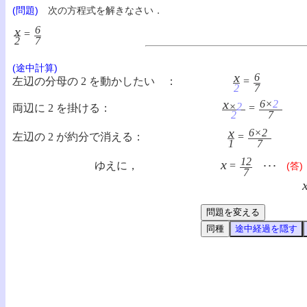
(問題)
次の方程式を解きなさい．
x
6
=
2
7
(途中計算)
x
6
左辺の分母の 2 を動かしたい ：
=
2
7
x
6×
2
×
2
両辺に 2 を掛ける：
=
2
7
x
6×2
左辺の 2 が約分で消える：
=
1
7
12
x
ゆえに，
=
･･･
(答)
7