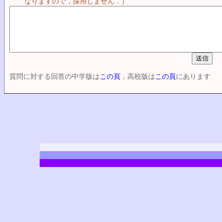
なりますので，採用しません．）
質問に対する回答の中学版は
この頁
，高校版は
この頁
にあります