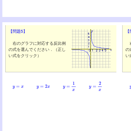
【問題5】
【
右のグラフに対応する反比例
右
の式を選んでください．（正し
の
い式をクリック）
い
y
=
x
y
=
2
x
y
=
1
x
y
=
2
x