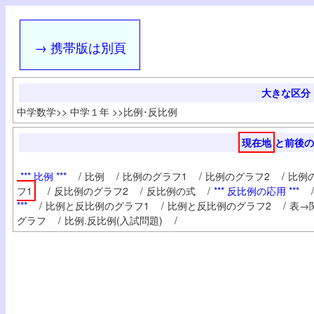
→ 携帯版は別頁
大きな区分
中学数学
>>
中学１年
>>
比例･反比例
現在地
と前後の
*** 比例 ***
/
比例
/
比例のグラフ1
/
比例のグラフ2
/
比例
フ1
/
反比例のグラフ2
/
反比例の式
/
*** 反比例の応用 ***
/
***
/
比例と反比例のグラフ1
/
比例と反比例のグラフ2
/
表→
グラフ
/
比例.反比例(入試問題)
/