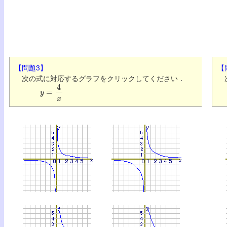
【問題3】
【
次の式に対応するグラフをクリックしてください．
次
y
=
4
x