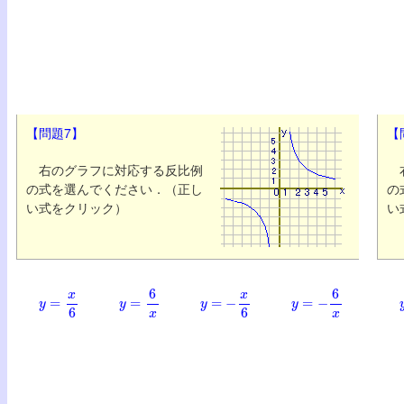
【問題7】
【
右のグラフに対応する反比例
右
の式を選んでください．（正し
の
い式をクリック）
い
y
=
x
6
y
=
6
x
y
=
−
x
6
y
=
−
6
x