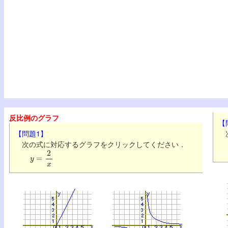
反比例のグラフ
【
【問題1】
次
次の式に対応するグラフをクリックしてください．
y
=
2
x