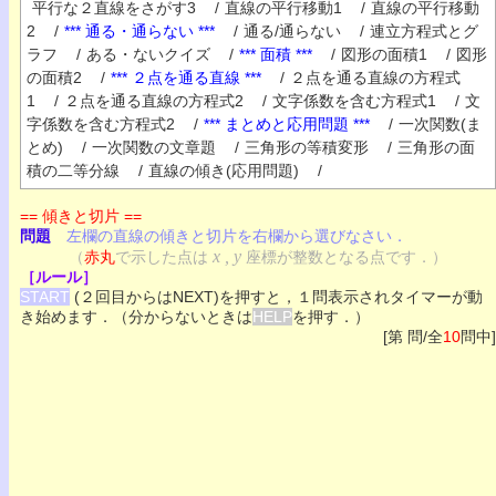
平行な２直線をさがす3
/
直線の平行移動1
/
直線の平行移動
2
/
*** 通る・通らない ***
/
通る/通らない
/
連立方程式とグ
ラフ
/
ある・ないクイズ
/
*** 面積 ***
/
図形の面積1
/
図形
の面積2
/
*** ２点を通る直線 ***
/
２点を通る直線の方程式
1
/
２点を通る直線の方程式2
/
文字係数を含む方程式1
/
文
字係数を含む方程式2
/
*** まとめと応用問題 ***
/
一次関数(ま
とめ)
/
一次関数の文章題
/
三角形の等積変形
/
三角形の面
積の二等分線
/
直線の傾き(応用問題)
/
== 傾きと切片 ==
問題
左欄の直線の傾きと切片を右欄から選びなさい．
x , y
（
赤丸
で示した点は
座標が整数となる点です．）
［ルール］
START
(２回目からはNEXT)を押すと，１問表示されタイマーが動
き始めます．（分からないときは
HELP
を押す．）
[第 問/全
10
問中]