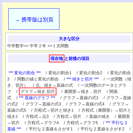
→ 携帯版は別頁
大きな区分
中学数学
>>
中学２年
>>
１次関数
現在地
と前後の項目
*** 変化の割合 ***
/
変化の割合1
/
変化の割合2
/
変化の割合
3
/
関数の値と変化の割合
/
*** 傾きと切片 ***
/
一次関数（傾
き、切片）
/
点、傾き→直線の式
/
一次関数のデータとグラ
フ
/
グラフ→傾き,切片
/
展開形→傾き，切片
/
関係
式
/
*** 直線のグラフ ***
/
グラフ→直線の式1
/
グラフ→直線
の式2
/
グラフ→直線の式3
/
グラフ→直線の式4
/
グラフ→
直線の式5
/
方程式→切片と傾き1
/
方程式（展開形）→切片と
傾き2
/
方程式→点3
/
方程式→切片
/
直線の傾き
/
展開形
→切片
/
方程式→グラフ4
/
方程式→グラフ5
/
*** 平行な２
直線 ***
/
平行な２直線をさがす1
/
平行な２直線をさがす2
/