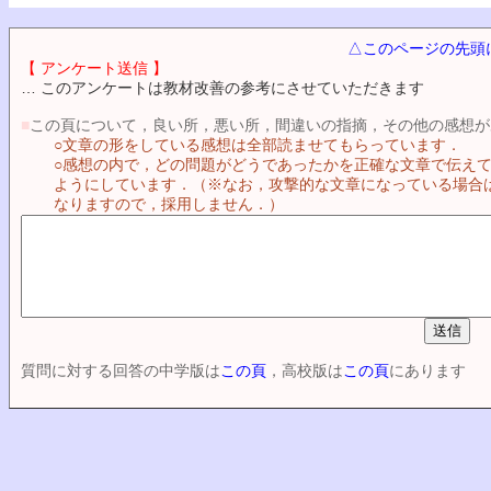
△このページの先頭
【 アンケート送信 】
… このアンケートは教材改善の参考にさせていただきます
■
この頁について，良い所，悪い所，間違いの指摘，その他の感想が
○文章の形をしている感想は全部読ませてもらっています．
○感想の内で，どの問題がどうであったかを正確な文章で伝え
ようにしています．（※なお，攻撃的な文章になっている場合
なりますので，採用しません．）
質問に対する回答の中学版は
この頁
，高校版は
この頁
にあります