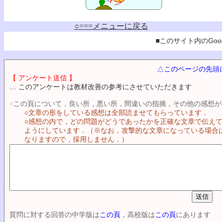
○===メニューに戻る
■このサイト内のGoog
△このページの先頭
【 アンケート送信 】
… このアンケートは教材改善の参考にさせていただきます
■
この頁について，良い所，悪い所，間違いの指摘，その他の感想が
○文章の形をしている感想は全部読ませてもらっています．
○感想の内で，どの問題がどうであったかを正確な文章で伝え
ようにしています．（※なお，攻撃的な文章になっている場合
なりますので，採用しません．）
質問に対する回答の中学版は
この頁
，高校版は
この頁
にあります