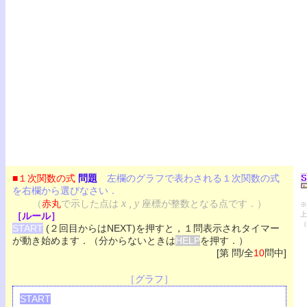
■１次関数の式
問題
左欄のグラフで表わされる１次関数の式
を右欄から選びなさい．
x , y
（
赤丸
で示した点は
座標が整数となる点です．）
※
［ルール］
上
（
START
(２回目からはNEXT)を押すと，１問表示されタイマー
が動き始めます．（分からないときは
HELP
を押す．）
[第 問/全
10
問中]
［グラフ］
START