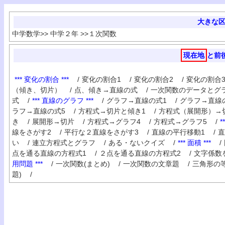
大きな
中学数学
>>
中学２年
>>
１次関数
現在地
と前
*** 変化の割合 ***
/
変化の割合1
/
変化の割合2
/
変化の割合
（傾き、切片）
/
点、傾き→直線の式
/
一次関数のデータとグ
式
/
*** 直線のグラフ ***
/
グラフ→直線の式1
/
グラフ→直線
ラフ→直線の式5
/
方程式→切片と傾き1
/
方程式（展開形）→
き
/
展開形→切片
/
方程式→グラフ4
/
方程式→グラフ5
/
*
線をさがす2
/
平行な２直線をさがす3
/
直線の平行移動1
/
直
い
/
連立方程式とグラフ
/
ある・ないクイズ
/
*** 面積 ***
/
点を通る直線の方程式1
/
２点を通る直線の方程式2
/
文字係数
用問題 ***
/
一次関数(まとめ)
/
一次関数の文章題
/
三角形の
題)
/