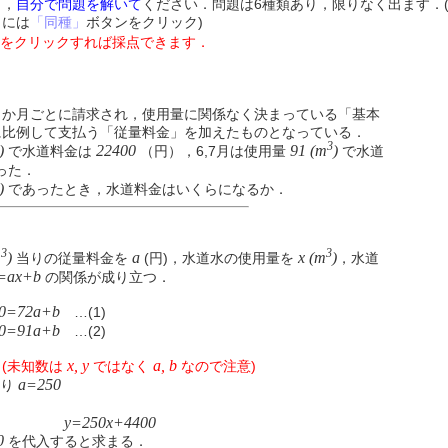
し，
自分で問題を解いて
ください．問題は6種類あり，限りなく出ます．
うには
「同種」
ボタンをクリック)
ンをクリックすれば採点できます．
か月ごとに請求され，使用量に関係なく決まっている「基本
に比例して支払う「従量料金」を加えたものとなっている．
3
)
22400
91 (m
)
で水道料金は
（円），6,7月は使用量
で水道
った．
)
であったとき，水道料金はいくらになるか．
3
3
m
)
a
x (m
)
当りの従量料金を
(円)，水道水の使用量を
，水道
=ax+b
の関係が成り立つ．
00=72a+b
…(1)
50=91a+b
…(2)
x, y
a, b
と
(未知数は
ではなく
なので注意)
a=250
り
y=250x+4400
0
を代入すると求まる．