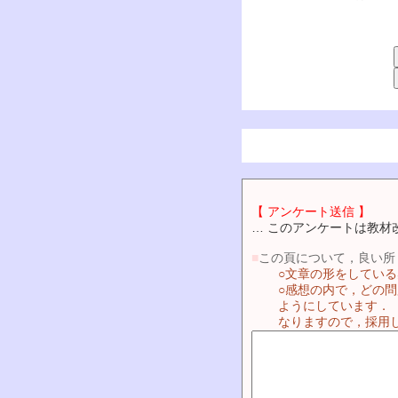
【 アンケート送信 】
… このアンケートは教材
■
この頁について，良い所
○文章の形をしてい
○感想の内で，どの
ようにしています．
なりますので，採用