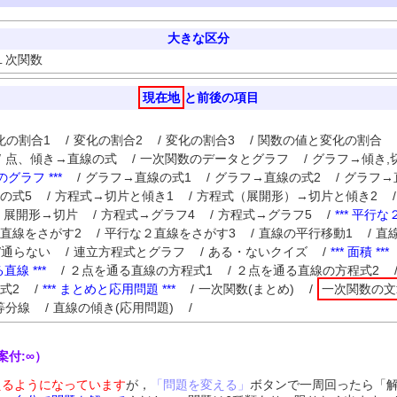
大きな区分
１次関数
現在地
と前後の項目
化の割合1
/
変化の割合2
/
変化の割合3
/
関数の値と変化の割合
/
点、傾き→直線の式
/
一次関数のデータとグラフ
/
グラフ→傾き,
線のグラフ ***
/
グラフ→直線の式1
/
グラフ→直線の式2
/
グラフ→
の式5
/
方程式→切片と傾き1
/
方程式（展開形）→切片と傾き2
/
展開形→切片
/
方程式→グラフ4
/
方程式→グラフ5
/
*** 平行な２
直線をさがす2
/
平行な２直線をさがす3
/
直線の平行移動1
/
直
/通らない
/
連立方程式とグラフ
/
ある・ないクイズ
/
*** 面積 ***
直線 ***
/
２点を通る直線の方程式1
/
２点を通る直線の方程式2
式2
/
*** まとめと応用問題 ***
/
一次関数(まとめ)
/
一次関数の文
等分線
/
直線の傾き(応用問題)
/
案付:∞）
えるようになっています
が，
「問題を変える」
ボタンで一周回ったら「