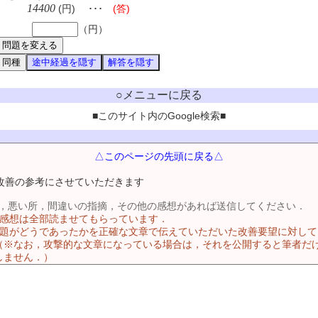
14400
(円) ･･･
(答)
（円）
○メニューに戻る
■このサイト内のGoogle検索■
△このページの先頭に戻る△
改善の参考にさせていただきます
，悪い所，間違いの指摘，その他の感想があれば送信してください．
る感想は全部読ませてもらっています．
問題がどうであったかを正確な文章で伝えていただいた改善要望に対し
（※なお，攻撃的な文章になっている場合は，それを公開すると筆者だ
しません．）