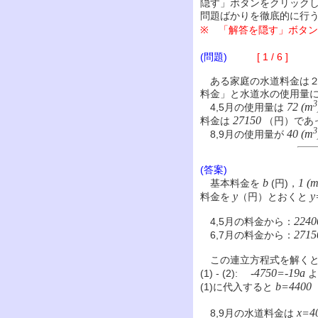
隠す」ボタンをクリック
問題ばかりを徹底的に行
※ 「解答を隠す」ボタ
(問題)
[ 1 / 6 ]
ある家庭の水道料金は２
料金」と水道水の使用量
3
72 (m
4,5月の使用量は
27150
料金は
（円）であ
3
40 (m
8,9月の使用量が
(答案)
b
1 (
基本料金を
(円)，
y
y
料金を
（円）とおくと
224
4,5月の料金から：
271
6,7月の料金から：
この連立方程式を解く
-4750=-19a
(1) - (2):
よ
b=4400
(1)に代入すると
x=4
8,9月の水道料金は