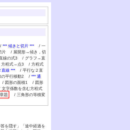
/
*** 傾きと切片 ***
/
一
切片
/
展開形→傾き，切
直線の式3
/
グラフ→直
方程式→点3
/
方程式
直線 ***
/
平行な２直
線の平行移動2
/
*** 通
/
図形の面積1
/
図形
/
文字係数を含む方程式
章題
/
三角形の等積変
解答を隠す」「途中経過を