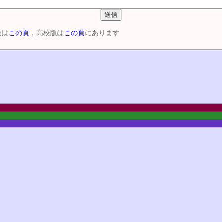
版は
この頁
，高校版は
この頁
にあります