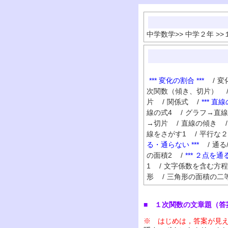
中学数学
>>
中学２年
>>
*** 変化の割合 ***
/
変
次関数（傾き、切片）
片
/
関係式
/
*** 直
線の式4
/
グラフ→直線
→切片
/
直線の傾き
/
線をさがす1
/
平行な２
る・通らない ***
/
通る
の面積2
/
*** ２点を通る
1
/
文字係数を含む方程
形
/
三角形の面積の二
■ １次関数の文章題（答
※ はじめは，答案が見