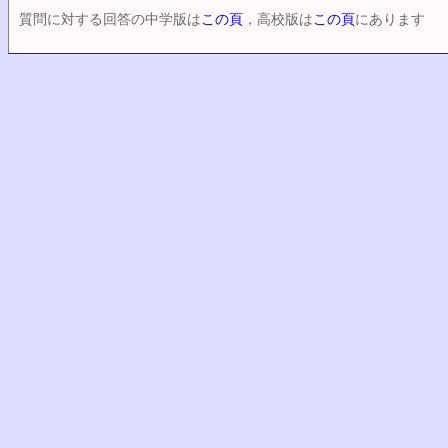
質問に対する回答の中学版は
この頁
，高校版は
この頁
にあります