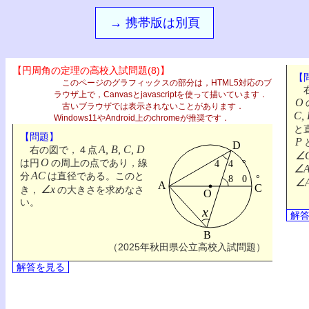
→ 携帯版は別頁
【円周角の定理の高校入試問題(8)】
【
このページのグラフィックスの部分は，HTML5対応のブ
右
ラウザ上で，Canvasとjavascriptを使って描いています．
O
古いブラウザでは表示されないことがあります．
C,
Windows11やAndroid上のchromeが推奨です．
と
【問題】
P
A, B, C, D
右の図で，４点
∠C
O
は円
の周上の点であり，線
∠A
AC
分
は直径である。このと
∠
∠x
き，
の大きさを求めなさ
い。
解
（2025年秋田県公立高校入試問題）
解答を見る