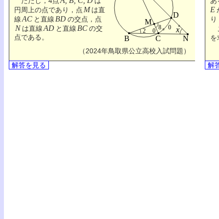
A, B, C, D
ただし，4点
は
あ
M
E
円周上の点であり，点
は直
AC
BD
線
と直線
の交点，点
り
N
AD
BC
は直線
と直線
の交
こ
点である。
を
（2024年鳥取県公立高校入試問題）
解答を見る
解