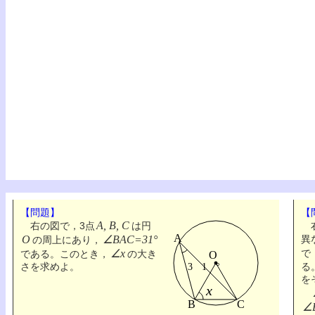
【問題】
【
A, B, C
右の図で，3点
は円
右
O
∠BAC=31°
異
の周上にあり，
∠x
で
である。このとき，
の大き
さを求めよ。
る
を
∠