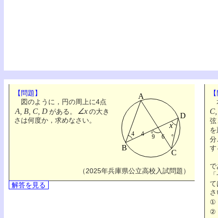
【問題】
【
図のように，円の周上に4点
右
A, B, C, D
∠x
C,
がある。
の大き
さは何度か，求めなさい。
弦
を
分
す
で
（2025年兵庫県公立高校入試問題）
「
て
解答を見る
さ