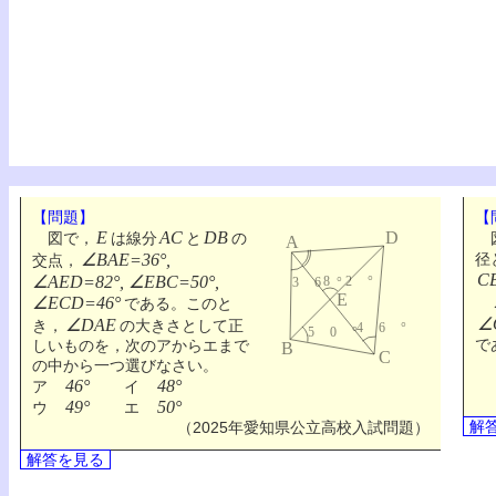
【問題】
【
E
AC
DB
図で，
は線分
と
の
図
∠BAE=36°,
径
交点，
C
∠AED=82°, ∠EBC=50°,
∠ECD=46°
である。このと
∠
∠DAE
き，
の大きさとして正
で
しいものを，次のアからエまで
の中から一つ選びなさい。
46°
48°
ア
イ
49°
50°
ウ
エ
解
（2025年愛知県公立高校入試問題）
解答を見る