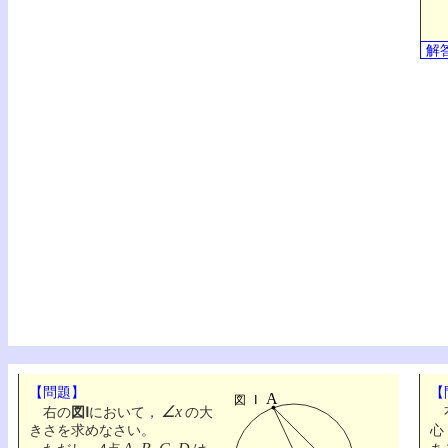
解
【問題】
【
∠x
右
右の
図Ⅰ
において，
の大
きさを求めなさい。
心