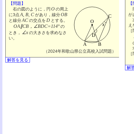
【問題】
【
O
右の図のように，円
の周上
A, B, C
OB
が
に3点
があり，線分
次
AC
D
と線分
の交点を
とする。
え
OA∥CB，∠BDC=114°
の
［
∠x
とき，
の大きさを求めなさ
い。
（2024年和歌山県公立高校入試問題）
［
解答を見る
解