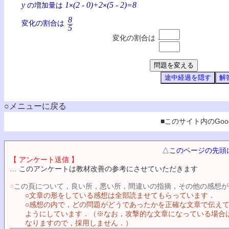
y
1
(2 - 0)
+2
(5 - 2)=
8
の増加量は
×
×
8
変化の割合は
5
変化の割合は
○メニューに戻る
■このサイト内のGoog
△このページの先頭
【 アンケート送信 】
… このアンケートは教材改善の参考にさせていただきます
■
この頁について，良い所，悪い所，間違いの指摘，その他の感想が
○文章の形をしている感想は全部読ませてもらっています．
○感想の内で，どの問題がどうであったかを正確な文章で伝え
ようにしています．（※なお，攻撃的な文章になっている場合
なりますので，採用しません．）