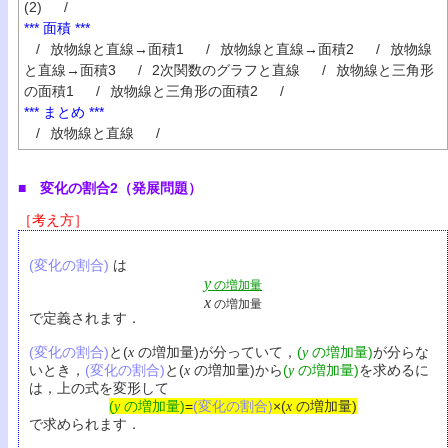
(2)
/
*** 面積 ***
/
放物線と直線→面積1
/
放物線と直線→面積2
/
放物線
と直線→面積3
/
2次関数のグラフと直線
/
放物線と三角形
の面積1
/
放物線と三角形の面積2
/
*** まとめ ***
/
放物線と直線
/
■ 変化の割合2（発展問題）
［考え方］
(変化の割合)
は
y
の増加量
x
の増加量
で定義されます．
(変化の割合)
と(
の増加量)が分っていて，
(
の増加量)
が分らな
x
y
いとき，
(変化の割合)
と(
の増加量)から
(
の増加量)
を求めるに
x
y
は，上の式を変形して
(
の増加量)
=
(変化の割合)
×(
の増加量)
y
x
で求められます．