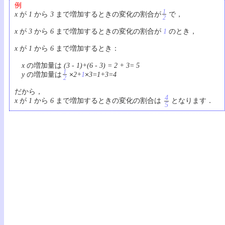
例
1
が
から
まで増加するときの変化の割合が
で，
x
1
3
2
が
から
まで増加するときの変化の割合が
のとき，
x
3
6
1
が
から
まで増加するとき：
x
1
6
の増加量は
x
(3 - 1)+(6 - 3) = 2 + 3= 5
1
の増加量は
×
×
y
2+
1
3=1+3=4
2
だから，
4
が
から
まで増加するときの変化の割合は
となります．
x
1
6
5