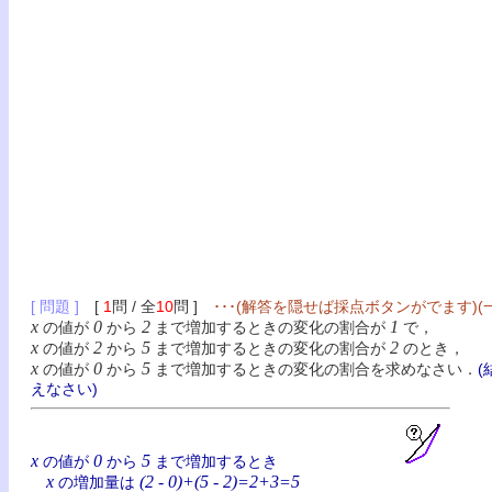
[ 問題 ]
[
1
問 / 全
10
問 ]
･･･(解答を隠せば採点ボタンがでます
x
0
2
1
の値が
から
まで増加するときの変化の割合が
で，
x
2
5
2
の値が
から
まで増加するときの変化の割合が
のとき，
x
0
5
の値が
から
まで増加するときの変化の割合を求めなさい．
えなさい)
x
0
5
の値が
から
まで増加するとき
x
(2 - 0)+(5 - 2)=2+3=5
の増加量は