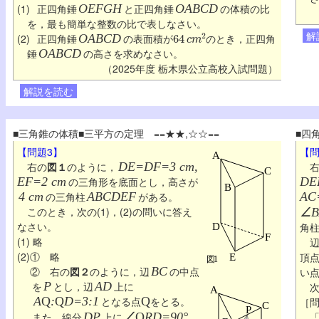
(1)
正四角錘
OEFGH
と正四角錘
OABCD
の体積の比
を，最も簡単な整数の比で表しなさい。
64
c
m
2
解
(2)
正四角錘
OABCD
の表面積が
のとき，正四角
錘
OABCD
の高さを求めなさい。
（2025年度 栃木県公立高校入試問題）
解説を読む
■三角錐の体積■三平方の定理 ==★★,☆☆==
■四
【問題3】
【問
右の
図１
のように，
DE=DF=3 cm,
右
EF=2 cm
の三角形を底面とし，高さが
DE
4 cm
の三角柱
ABCDEF
がある。
AC
このとき，次の(1)，(2)の問いに答え
∠B
なさい。
角
(1) 略
(2)① 略
頂
② 右の
図２
のように，辺
BC
の中点
い
を
P
とし，辺
AD
上に
次
A
Q
:
Q
D=3:1
となる点
Q
をとる。
［
また，線分
DP
上に
∠
Q
RD=90°