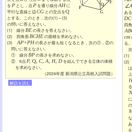
を
P
とし，点
P
を通り線分
AH
に
∠A
平行な直線と辺
CG
との交点を
Q
あ
とする。このとき，次の(1)～(3)
DC
の問いに答えなさい。
四
(1) 線分
BE
の長さを答えなさい。
AB
(2) 四角形
BCHE
の面積を求めなさい。
cm
(3)
AP+PH
の長さが最も短くなるとき，次の①，②の
る
問いに答えなさい。
次
① 線分
BP
の長さを求めなさい。
(1
② 6点
P,
Q
, C, A, H, D
を結んでできる立体の体積
(2
を求めなさい。
（2024年度 新潟県公立高校入試問題）
H
解説を読む