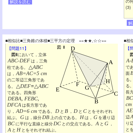
の
解説を読む
(3
解
■相似比■三角錐の体積■三平方の定理 ==★★,☆☆==
■相
【問題11】
【問
図Ⅱ
において，立体
図
ABC-DEF
は，三角
A-
で
柱である。
△
ABC
面
は，
AB=AC=5 cm
る
の二等辺三角形であ
る
る。
△
DEF≡
△
ABC
長
である。四角形
BC
DEBA, FEBC,
cm
DFCA
は長方形であ
AE
り，
AD=6 cm
である。
D
と
B
，
D
と
C
とをそれぞれ
辺
結ぶ。
G
は，線分
DB
上の点である。
H
は，
G
を通り辺
り
BC
に平行な直線と線分
DC
との交点である。
A
と
G
，
と
A
と
H
とをそれぞれ結ぶ。