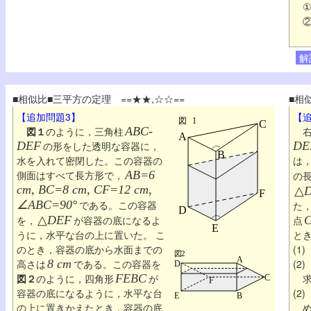
解
■相似比■三平方の定理 ==★★,☆☆==
■相
【追加問題3】
【
図１
のように，三角柱
ABC-
右
DEF
の形をした透明な容器に，
DE
水を入れて密閉した。この容器の
は
側面はすべて長方形で，
AB=6
の
cm, BC=8 cm, CF=12 cm,
△
∠ABC=90°
である。この容器
た
を，
△
DEF
が容器の底になるよ
点
うに，水平な台の上に置いた。
こ
とき
のとき，容器の底から水面までの
(1
高さは
8 cm
である。この容器を
(2
図２
のように，四角形
FEBC
が
容器の底になるように，水平な台
(2
の上に置きかえたとき，容器の底