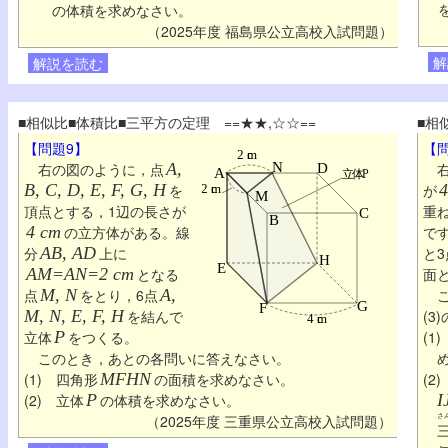
の体積を求めなさい。
（2025年度 福島県公立高校入試問題）
解
解説を読む
■相似比■体積比■三平方の定理 ==★★,☆☆==
■相
【問題9】
【問
右の図のように，点
A,
右
B, C, D, E, F, G, H
を
が
4
頂点とする，1辺の長さが
重
4 cm
の立方体がある。線
で
分
AB, AD
上に
と3
AM=AN=2 cm
となる
面
点
M, N
をとり，6点
A,
こ
M, N, E, F, H
を結んで
(3
立体
P
をつくる。
(1)
このとき，あとの各問いに答えなさい。
(1) 四角形
MFHN
の面積を求めなさい。
(2)
(2) 立体
P
の体積を求めなさい。
I
さ
（2025年度 三重県公立高校入試問題）