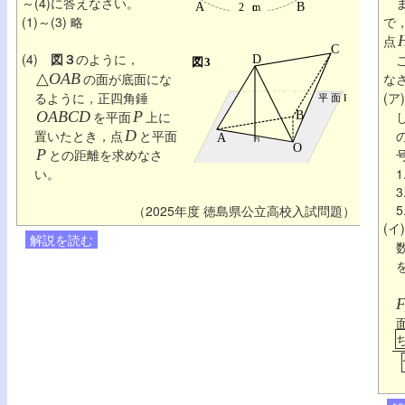
～(4)に答えなさい。
ま
(1)～(3) 略
で
点
(4)
図３
のように，
こ
△
OAB
の面が底面にな
な
るように，正四角錘
(
OABCD
を平面
P
上に
置いたとき，点
D
と平面
P
との距離を求めなさ
い。
（2025年度 徳島県公立高校入試問題）
(イ
解説を読む
F