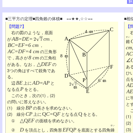
解
■三平方の定理■四角錐の体積■ ==★★,☆☆==
■相
【問題7】
【
右の図のような，底面
右
2
7
c
m
すい
が
AB=DE=
，
錐
BC=EF=6 cm
，
cm
AC=DF=4 cm
の三角形
AC
で，高さが
8 cm
の三角柱
∠O
がある。なお，
△
DEF
の
あ
3つの角はすべて鋭角であ
ひ
る。
点
2
7
辺
BE
上に
AD=AP
と
A
なる点
P
をとる。
AE
このとき，次の(1)，(2)
に
の問いに答えなさい。
と
(1) 線分
BP
の長さを求めなさい。
こ
(2) 線分
CP
上に
Q
C=
Q
F
となる点
Q
をとる。
(1
①
△
Q
EF
の面積を求めなさい。
(2
すい
(3
②
D
を頂点とし，四角形
EF
Q
P
を底面とする四角
錘