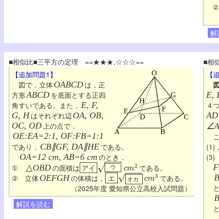
解
■相似比■三平方の定理 ==★★★,☆☆☆==
■相
【追加問題1】
【
図で，立体
OABCD
は，正
方形
ABCD
を底面とする正四
E, 
角すいである。また，
E, F,
４
G, H
はそれぞれ辺
OA, OB,
AD
OC, OD
上の点で，
∠A
OE:EA=2:1, OF:FB=1:1
こ
であり，
CB∥GF, DA∥HE
である。
(1)
OA=12 cm, AB=6 cm
のとき，
(3
c
m
2
ウ
F
①
△
OBD
の面積は
アイ
である。
c
m
3
② 立体
OEFGH
の体積は，
エ
である。
オカ
（2025年度 愛知県公立高校入試問題）
解説を読む