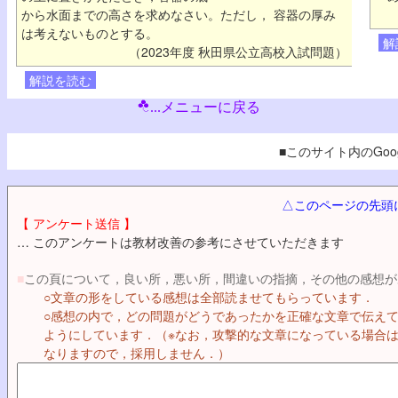
から水面までの高さを求めなさい。ただし， 容器の厚み
は考えないものとする。
解
（2023年度 秋田県公立高校入試問題）
解説を読む
...メニューに戻る
■このサイト内のGoog
△このページの先頭
【 アンケート送信 】
… このアンケートは教材改善の参考にさせていただきます
■
この頁について，良い所，悪い所，間違いの指摘，その他の感想が
○文章の形をしている感想は全部読ませてもらっています．
○感想の内で，どの問題がどうであったかを正確な文章で伝え
ようにしています．（※なお，攻撃的な文章になっている場合
なりますので，採用しません．）