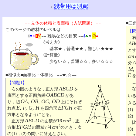
携帯用は別頁
→
== 立体の体積と表面積（入試問題） ==
■三
このページの教材のレベルは
【問
== 難易などの目安 ==
∳
♣
♬
∅
♠
♪
♥
♫
♦
∀
右
《考え方》
AB
基本★，普通★★，難しい★★★
と
《計算量》
cm
少ない☆，普通☆☆，多い☆☆☆
分
A
M,
■相似比■面積比・体積比 ==★,☆==
E
こ
【問題1】
な
右の図のような，正方形
ABCD
を
底面とする正四角錘
OABCD
があ
い
り，辺
OA, OB, OC, OD
上にそれぞ
き
れ点
E, F, G, H
を四角形
EFGH
が正
(1
方形となるようにとる。
(2
16
c
m
2
正方形
ABCD
の面積が
，正
4
c
m
2
方形
EFGH
の面積が
のとき，次
(3
の(1)，(2)の問いに答えなさい。