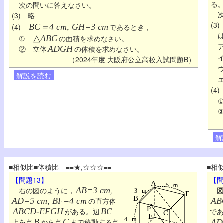
る
次の問いに答えなさい。
次
(3) 略
(3
(4)
BC＝4 cm, GH=3 cm
であるとき，
①
△
ABC
の面積を求めなさい。
② 立体
ADGH
の体積を求めなさい。
（2024年度 大阪府公立高校入試問題B）
解説を読む
(4
解
■相似比■体積比 ==★,☆☆☆==
■相
【問題13】
【問
右の図のように，
AB=3 cm,
図
AD=5 cm, BF=4 cm
の直方体
AB
ABCD-EFGH
がある。辺
BC
で
上を点
B
から点
C
まで移動する点
AD