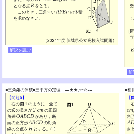
となる点
R
をとる。
このとき，三角すい
RPEF
の体積
を求めなさい。
［
（2024年度 茨城県公立高校入試問題）
解説を読む
E
解
■三角錐の体積■三平方の定理 ==★★,☆☆==
■相
【問題5】
【
右の
図１
のように，全て
右
の辺の長さが
2 cm
の正四
cm
角錘
OABCD
があり，底
角
面の正方形
ABCD
の対角
AD
線の交点を
H
とする。(1)
さ