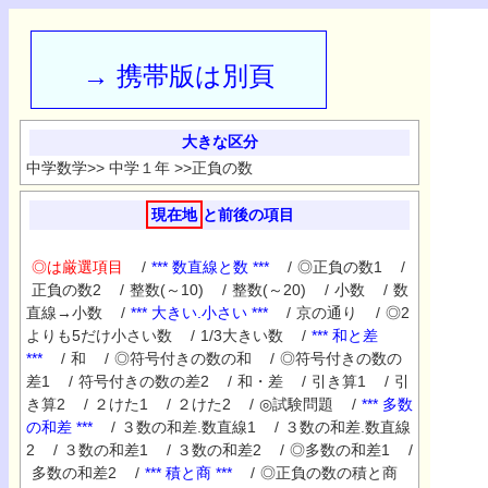
→ 携帯版は別頁
大きな区分
中学数学
>>
中学１年
>>
正負の数
現在地
と前後の項目
◎は厳選項目
/
*** 数直線と数 ***
/
◎正負の数1
/
正負の数2
/
整数(～10)
/
整数(～20)
/
小数
/
数
直線→小数
/
*** 大きい.小さい ***
/
京の通り
/
◎2
よりも5だけ小さい数
/
1/3大きい数
/
*** 和と差
***
/
和
/
◎符号付きの数の和
/
◎符号付きの数の
差1
/
符号付きの数の差2
/
和・差
/
引き算1
/
引
き算2
/
２けた1
/
２けた2
/
◎試験問題
/
*** 多数
の和差 ***
/
３数の和差.数直線1
/
３数の和差.数直線
2
/
３数の和差1
/
３数の和差2
/
◎多数の和差1
/
多数の和差2
/
*** 積と商 ***
/
◎正負の数の積と商