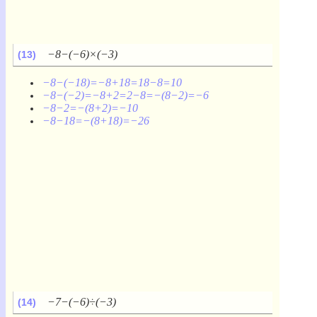
−8−(−6)×(−3)
(13)
−8−(−18)=−8+18=18−8=10
−8−(−2)=−8+2=2−8=−(8−2)=−6
−8−2=−(8+2)=−10
−8−18=−(8+18)=−26
−7−(−6)÷(−3)
(14)