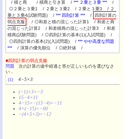
/
積と商
/
積商と引き算
/
*** ２乗と３乗 ***
/
◎２乗と３乗1
/
２乗と３乗2
/
２乗と３乗3
/
２
乗と３乗4(試験問題)
/
*** 四則計算 ***
/
四則計算の
弱点克服
/
◎和差と積の混じった計算1
/
和差と商
の混じった計算2
/
和差積商の混じった計算3
/
和差
積商(試験問題)
/
◎四則計算の基本(1)(入試問題)
/
◎四則計算の基本(2)(入試問題)
/
*** やや高度な問題
***
/
演算の優先順位
/
◎絶対値
/
■四則計算の弱点克服
問題
次の計算の途中経過と答が正しいものを選びなさ
い．
4−5×3
(1)
(−1)×3=−3
15−4=11
4−15=−(15−4)=−11
4×(−15)=−60
−(4+5+3)=−12