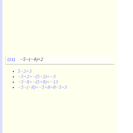
−5−(−4)×2
(11)
5−2=3
−5+2=−(5−2)=−3
−5−8=−(5+8)=−13
−5−(−8)=−5+8=8−5=3