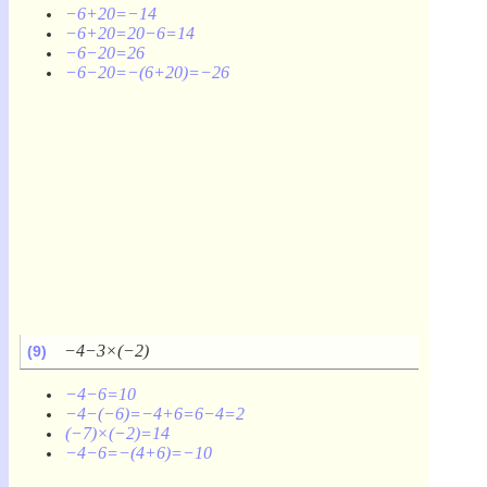
−6+20=−14
−6+20=20−6=14
−6−20=26
−6−20=−(6+20)=−26
−4−3×(−2)
(9)
−4−6=10
−4−(−6)=−4+6=6−4=2
(−7)×(−2)=14
−4−6=−(4+6)=−10