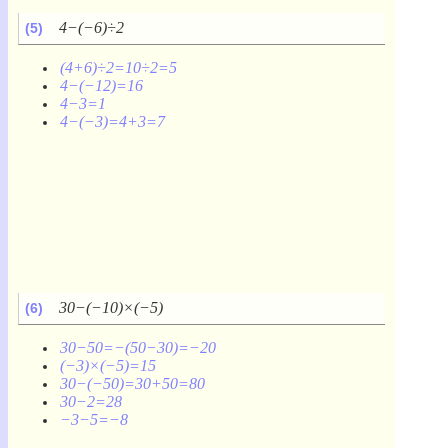
4−(−6)÷2
(5)
(4+6)÷2=10÷2=5
4−(−12)=16
4−3=1
4−(−3)=4+3=7
30−(−10)×(−5)
(6)
30−50=−(50−30)=−20
(−3)×(−5)=15
30−(−50)=30+50=80
30−2=28
−3−5=−8