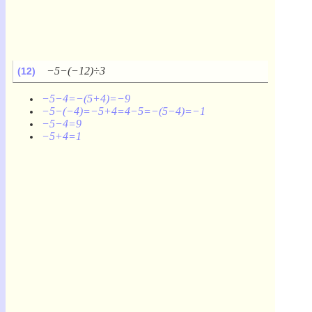
−5−(−12)÷3
(12)
−5−4=−(5+4)=−9
−5−(−4)=−5+4=4−5=−(5−4)=−1
−5−4=9
−5+4=1