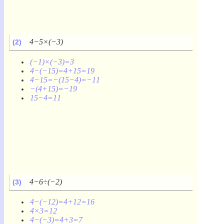
4−5×(−3)
(2)
(−1)×(−3)=3
4−(−15)=4+15=19
4−15=−(15−4)=−11
−(4+15)=−19
15−4=11
4−6÷(−2)
(3)
4−(−12)=4+12=16
4×3=12
4−(−3)=4+3=7