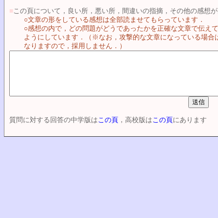
■
この頁について，良い所，悪い所，間違いの指摘，その他の感想が
○文章の形をしている感想は全部読ませてもらっています．
○感想の内で，どの問題がどうであったかを正確な文章で伝え
ようにしています．（※なお，攻撃的な文章になっている場合
なりますので，採用しません．）
質問に対する回答の中学版は
この頁
，高校版は
この頁
にあります