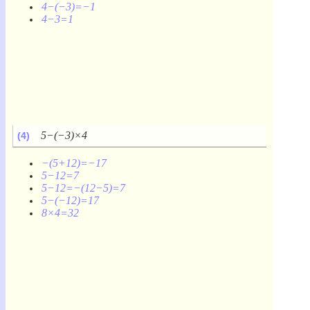
4−(−3)=−1
4−3=1
5−(−3)×4
(4)
−(5+12)=−17
5−12=7
5−12=−(12−5)=7
5−(−12)=17
8×4=32