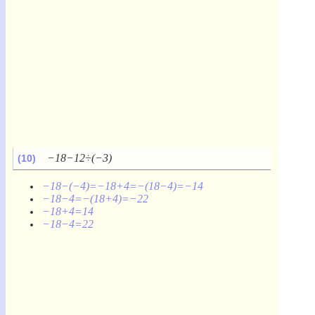
−18−12÷(−3)
(10)
−18−(−4)=−18+4=−(18−4)=−14
−18−4=−(18+4)=−22
−18+4=14
−18−4=22