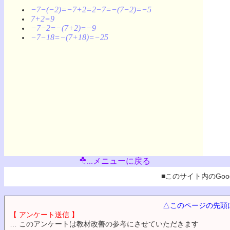
−7−(−2)=−7+2=2−7=−(7−2)=−5
7+2=9
−7−2=−(7+2)=−9
−7−18=−(7+18)=−25
...メニューに戻る
■このサイト内のGoog
△このページの先頭
【 アンケート送信 】
… このアンケートは教材改善の参考にさせていただきます