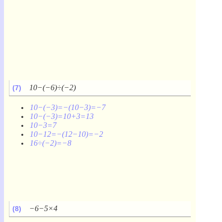
10−(−6)÷(−2)
(7)
10−(−3)=−(10−3)=−7
10−(−3)=10+3=13
10−3=7
10−12=−(12−10)=−2
16÷(−2)=−8
−6−5×4
(8)