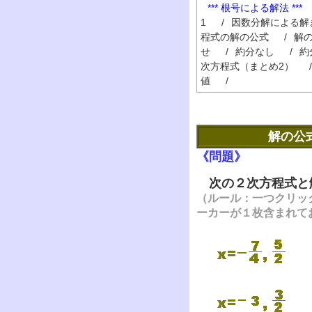
*** 根号による解法 ***
1
/
因数分解による解
程式の解の公式
/
解の
せ
/
約分なし
/
約
次方程式（まとめ2）
/
値
/
解の公式
《問題》
次の２次方程式と
（ルール：一つクリッ
ーカーが１枚含まれて