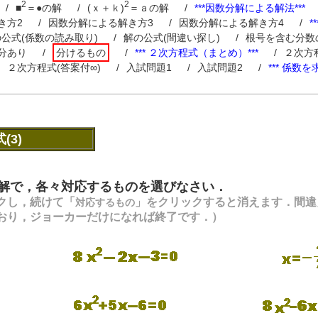
2
2
/
■
＝●の解
/
(ｘ＋ｋ)
＝ａの解
/
***因数分解による解法***
き方2
/
因数分解による解き方3
/
因数分解による解き方4
/
*
公式(係数の読み取り)
/
解の公式(間違い探し)
/
根号を含む分数
分あり
/
分けるもの
/
*** ２次方程式（まとめ）***
/
２次方
２次方程式(答案付∞)
/
入試問題1
/
入試問題2
/
*** 係数を
(3)
解で，各々対応するものを選びなさい．
クし，続けて「
」をクリックすると消えます．間違
対応するもの
おり，ジョーカーだけになれば終了です．）