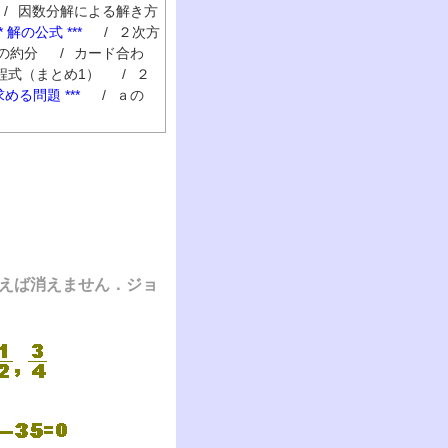
/
因数分解による解き方
** 解の公式 ***
/
２次方
の約分
/
カード合わ
程式（まとめ1）
/
２
求める問題 ***
/
ａの
えば消えません．ジョ