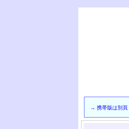
→ 携帯版は別頁