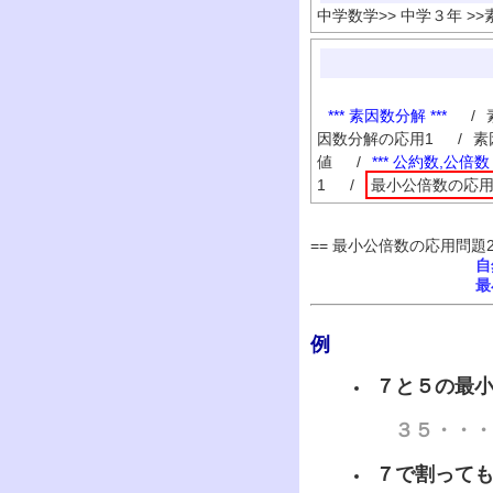
中学数学
>>
中学３年
>>
*** 素因数分解 ***
/
因数分解の応用1
/
素
値
/
*** 公約数,公倍数 *
1
/
最小公倍数の応用
== 最小公倍数の応用問題2 
自
最
例
７と５の最
３５・・・(
７で割って