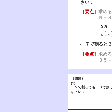
さい．
［要点］
求める
Ｎ－３＝３５
なお，
い．」
Ｎ＝３
７で割ると
［要点］
求める
３５－４＝
《問題》
(1)
２で割っても，３で割っ
なさい．