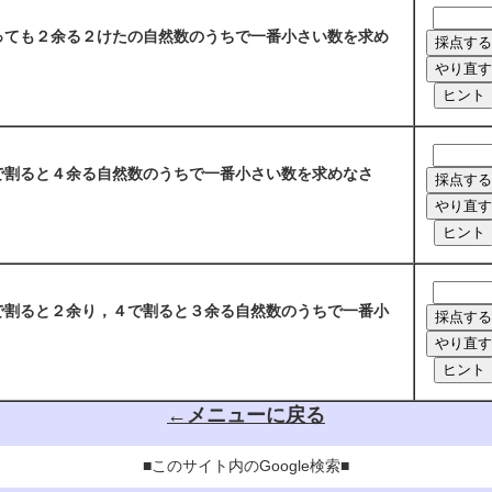
ても２余る２けたの自然数のうちで一番小さい数を求め
割ると４余る自然数のうちで一番小さい数を求めなさ
割ると２余り，４で割ると３余る自然数のうちで一番小
←メニューに戻る
■このサイト内のGoogle検索■