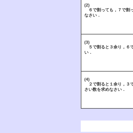
(2)
６で割っても，７で割っ
なさい．
(3)
５で割ると３余り，６で
い．
(4)
２で割ると１余り，３で
さい数を求めなさい．