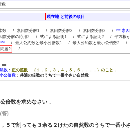
素数
現在地
と前後の項目
素数
/
素因数分解1
/
素因数分解2
/
素因数分解3
/
*** 素
因数分解の応用2
/
式による証明1
/
式による証明2
/
平方根
**
/
最大公約数と最小公倍数1
/
最大公約数と最小公倍数2
/
問題2
/
==
然数
：
正の整数 ｛１，２，３，４，５，６．．．．｝のこと．
小公倍数
：
共通の倍数のうちで一番小さい自然数
小公倍数を求めなさい．
答)
も，５で割っても３余る２けたの自然数のうちで一番小