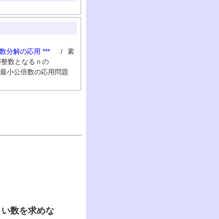
因数分解の応用 ***
/
素
が整数となるｎの
最小公倍数の応用問題
さい数を求めな