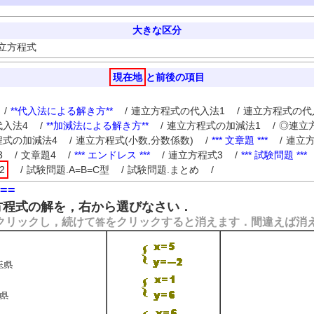
大きな区分
立方程式
現在地
と前後の項目
/
**代入法による解き方**
/
連立方程式の代入法1
/
連立方程式の代
入法4
/
**加減法による解き方**
/
連立方程式の加減法1
/
◎連立
程式の加減法4
/
連立方程式(小数,分数係数)
/
*** 文章題 ***
/
連立
3
/
文章題4
/
*** エンドレス ***
/
連立方程式3
/
*** 試験問題 ***
2
/
試験問題.A=B=C型
/
試験問題.まとめ
/
==
程式の解を，右から選びなさい．
クリックし，続けて
をクリックすると消えます．間違えば消
答