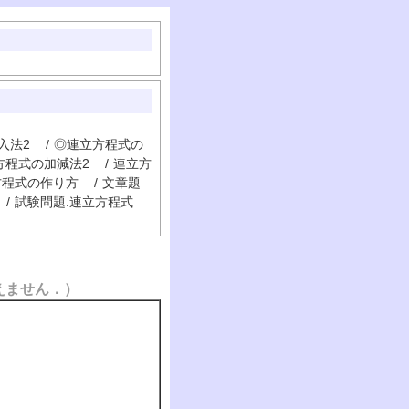
入法2
/
◎連立方程式の
方程式の加減法2
/
連立方
方程式の作り方
/
文章題
/
試験問題.連立方程式
えません．）