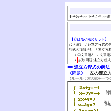
中学数学
>>
中学２年
>>
連
【◎は最小限のセット】
代入法3
/
連立方程式の代
程式の加減法3
/
連立方
1
/
◎文章題2
/
文章題
1
/
試験問題.連立方程式
== 連立方程式の解法 
《問題》
左の連立方
（ルール：
一つ
左の式を