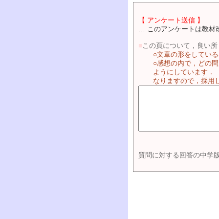
【 アンケート送信 】
… このアンケートは教材
■
この頁について，良い所
○文章の形をしてい
○感想の内で，どの
ようにしています．
なりますので，採用
質問に対する回答の中学