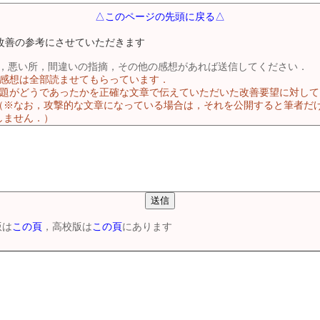
△このページの先頭に戻る△
改善の参考にさせていただきます
，悪い所，間違いの指摘，その他の感想があれば送信してください．
る感想は全部読ませてもらっています．
問題がどうであったかを正確な文章で伝えていただいた改善要望に対し
（※なお，攻撃的な文章になっている場合は，それを公開すると筆者だ
しません．）
版は
この頁
，高校版は
この頁
にあります