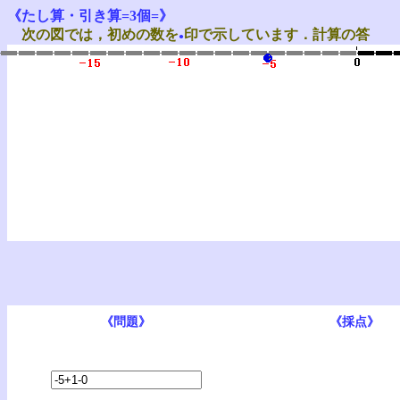
《たし算・引き算=3個=》
次の図では，初めの数を
印で示しています．計算の答
●
を，数直線上で示しなさい．
（問題は限りなく出ますが、初
めの10題が記録に残ります。）
《問題》
《採点》