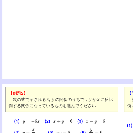
【例題2】
【
次の式で示される
x, y
の関係のうちで，
y
が
x
に反比
次
例する関係になっているものを選んでください．
例
y
=
−
6
x
x
+
y
=
6
x
−
y
=
6
(1)
(2)
(3)
(1)
y
=
x
6
x
y
=
6
y
x
=
6
(4)
(5)
(6)