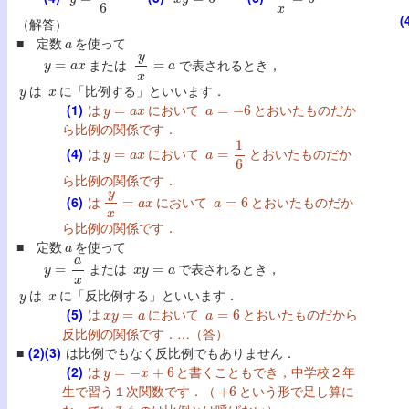
(
（解答）
a
■ 定数
を使って
y
=
a
x
y
x
=
a
または
で表されるとき，
y
x
は
に「比例する」といいます．
y
=
a
x
a
=
−
6
(1)
は
において
とおいたものだか
ら比例の関係です．
y
=
a
x
a
=
1
6
(4)
は
において
とおいたものだか
ら比例の関係です．
y
x
=
a
x
a
=
6
(6)
は
において
とおいたものだか
ら比例の関係です．
a
■ 定数
を使って
y
=
a
x
x
y
=
a
または
で表されるとき，
y
x
は
に「反比例する」といいます．
x
y
=
a
a
=
6
(5)
は
において
とおいたものだから
反比例の関係です．…（答）
■
(2)(3)
は比例でもなく反比例でもありません．
y
=
−
x
+
6
(2)
は
と書くこともでき，中学校２年
+
6
生で習う１次関数です．（
という形で足し算に