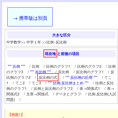
→ 携帯版は別頁
大きな区分
中学数学
>>
中学１年
>>
比例･反比例
現在地
と前後の項目
*** 比例 ***
/
比例
/
比例のグラフ1
/
比例のグラフ2
/
比例
のグラフ3
/
*** 反比例 ***
/
反比例
/
反比例のグラフ1
/
反
比例のグラフ2
/
反比例の式
/
*** 反比例の応用 ***
/
てこ
1
/
てこ2
/
てこ3
/
*** 比例.反比例まとめ ***
/
比例と反比
例のグラフ1
/
比例と反比例のグラフ2
/
表→関係式1
/
表→
関係式2
/
文章→関係式
/
データとグラフ
/
比例.反比例(入試
問題)
/
【例題1】
y
=
a
x