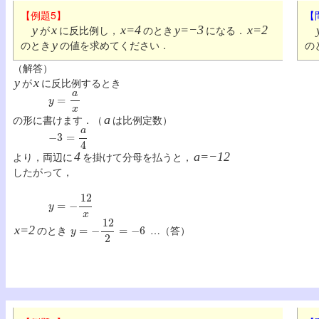
【例題5】
【
y
が
x
に反比例し，
x=4
のとき
y=−3
になる．
x=2
のとき
y
の値を求めてください．
の
（解答）
y
が
x
に反比例するとき
y
=
a
x
の形に書けます．（
a
は比例定数）
−
3
=
a
4
より，両辺に
4
を掛けて分母を払うと，
a=−12
したがって，
y
=
−
12
x
y
=
−
12
2
=
−
6
x=2
のとき
…（答）