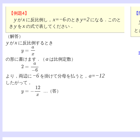
【例題4】
【
y
が
x
に反比例し，
x=−6
のとき
y=2
になる．このと
き
y
を
x
の式で表してください．
と
（解答）
y
が
x
に反比例するとき
y
=
a
x
の形に書けます．（
a
は比例定数）
2
=
a
−
6
より，両辺に
−6
を掛けて分母を払うと，
a=−12
したがって，
y
=
−
12
x
…（答）