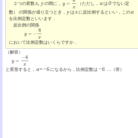
２つの変数
x, y
の間に，
（ただし，
a
は
0
でない定
数） の関係が成り立つとき，
y
は
x
に反比例するといい，この
a
を比例定数といいます．
反比例の関係
y
=
−
6
x
において比例定数はいくらですか．
（解答）
y
=
−
6
x
と変形すると，
a=−6
になるから，比例定数は
−6
…（答）