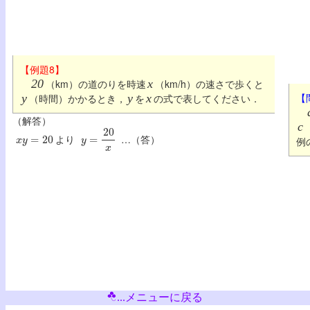
【例題8】
20
（km）の道のりを時速
x
（km/h）の速さで歩くと
【
y
（時間）かかるとき，
y
を
x
の式で表してください．
（解答）
c
x
y
=
20
y
=
20
x
より
…（答）
例
...メニューに戻る