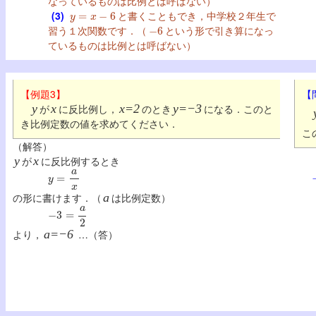
なっているものは比例とは呼ばない）
y
=
x
−
6
(3)
と書くこともでき，中学校２年生で
−
6
習う１次関数です．（
という形で引き算になっ
ているものは比例とは呼ばない）
【例題3】
【
y
が
x
に反比例し，
x=2
のとき
y=−3
になる．このと
き比例定数の値を求めてください．
こ
（解答）
y
が
x
に反比例するとき
y
=
a
x
の形に書けます．（
a
は比例定数）
−
3
=
a
2
より，
a=−6
…（答）