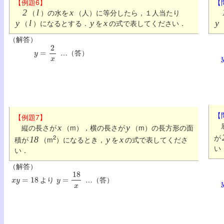
【例題6】
【
2
（
l
）の水を
x
（人）に等分したら，１人当たり
y
（
l
）になるとする．
y
を
x
の式で表してください．
y
（解答）
y
=
2
x
…（答）
【
【例題7】
底
縦の長さが
x
（m），横の長さが
y
（m）の長方形の面
が
2
積が
18
（m
）になるとき，
y
を
x
の式で表してくださ
い
い．
（解答）
x
y
=
18
y
=
18
x
より
…（答）