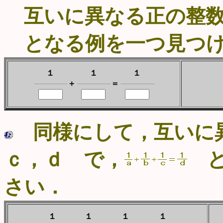
互いに異なる正の整
となる例を一つ見つけ
１
１
１
＋
＝
同様にして，互いに
ｃ，ｄ で，
と
さい．
１
１
１
１