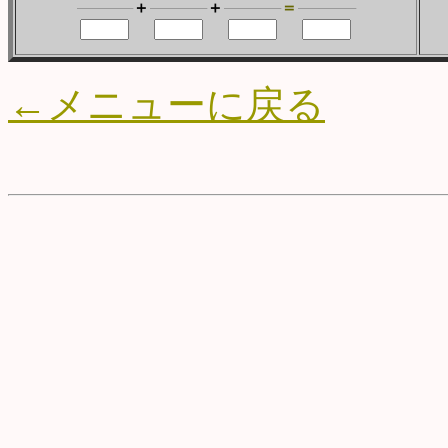
＋
＋
＝
←メニューに戻る