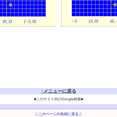
−3
(3, 0)
(0, 
(0, 3)
(−3, 0)
↑メニューに戻る
■このサイト内のGoogle検索■
△このページの先頭に戻る△