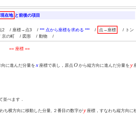
現在地
と前後の項目
点2
/
座標→点3
/
*** 点から座標を求める ***
/
点→座標
/
トン
/
京の町
/
図形
/
動物
/
== 座標 ==
x
O
y
方向に進んだ分量を
座標で表し，原点
から縦方向に進んだ分量を
て並べます．
y
わち横方向に移動した分量, ２番目の数字が
座標，すなわち縦方向に