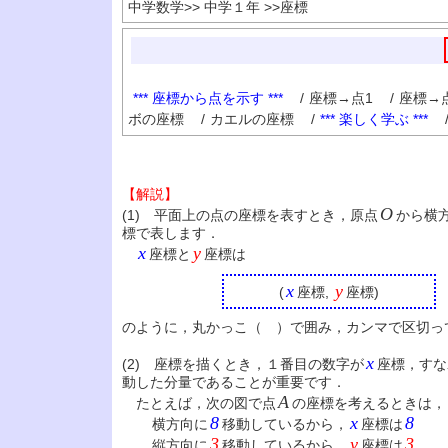
中学数学
>>
中学１年
>>
座標
*** 座標から点を示す ***
/
座標→点1
/
座標→
ボの座標
/
カエルの座標
/
*** 楽しく学ぶ ***
【解説】
O
(1) 平面上の点の座標を表すとき，原点
から横
標で表します．
x
y
座標と
座標は
x
y
(
座標,
座標)
のように，丸かっこ（ ）で囲み，カンマで区切っ
x
(2) 座標を描くとき，１番目の数字が
座標，すな
動した分量であることが重要です．
A
たとえば，次の図で点
の座標を考えるときは，
8
x
8
横方向に
移動しているから，
座標は
3
y
3
縦方向に
移動しているから，
座標は