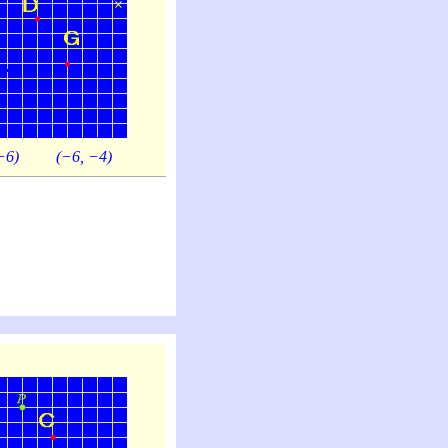
−6)
(−6, −4)