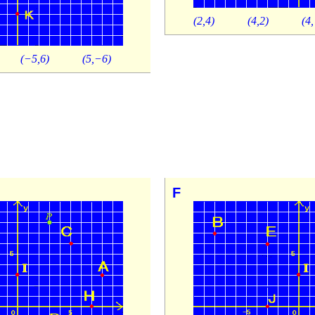
(2,4)
(4,2)
(4
(−5,6)
(5,−6)
F