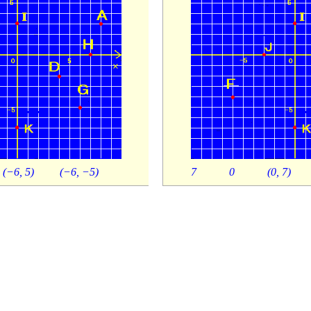
(−6, 5)
(−6, −5)
7
0
(0, 7)