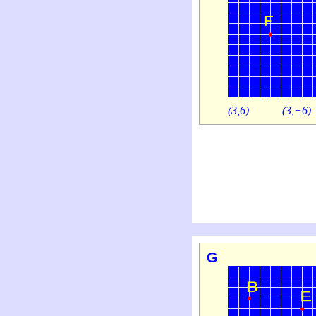
(3,6)
(3,−6)
G