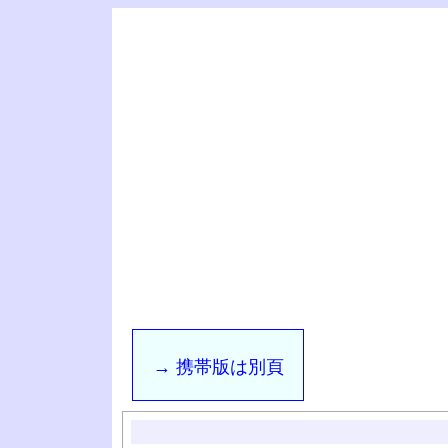
→ 携帯版は別頁