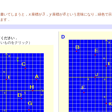
x
3
y
8
に書いてしまうと，
座標が
，
座標が
という意味になり，緑色で示
ます．
D
てください．
しいものをクリック）