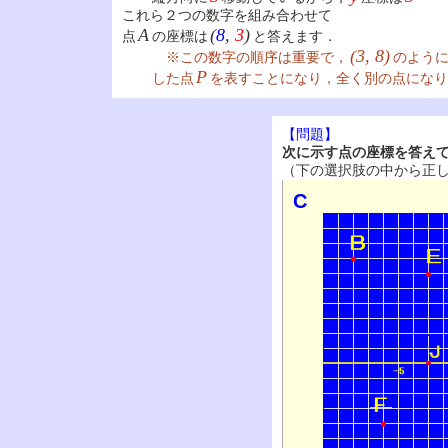
これら２つの数字を組み合わせて
A
(
8
,
3
)
点
の座標は
と答えます．
(3, 8)
※この数字の順序は重要で，
のよう
P
した点
を表すことになり，全く別の点になり
【問題】
次に示す点の座標を答え
（下の選択肢の中から正
C