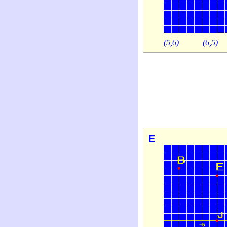
(5,6)
(6,5)
E