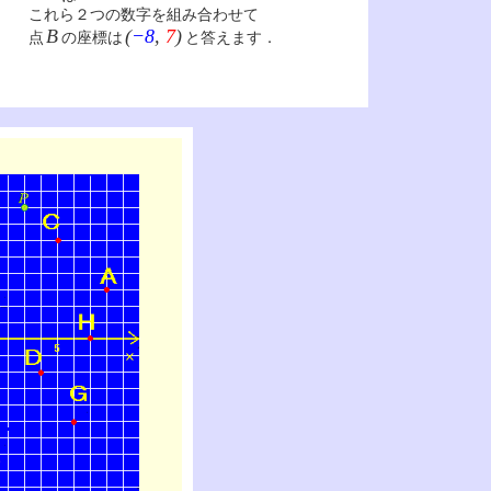
これら２つの数字を組み合わせて
B
(
−8
,
7
)
点
の座標は
と答えます．