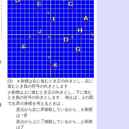
座
x
(3)
座標は右に進むとき正の向きとし，左に
進むとき負の符号の向きとします．
y
座標は上に進むとき正の向きとし，下に進む
とき負の符号の向きとします． 例えば，上の図
B
で点
の座標を考えるときは，
移
8
x
原点から左に
移動しているから，
座標
−8
は
7
y
原点から上に
移動しているから，
座標
7
は