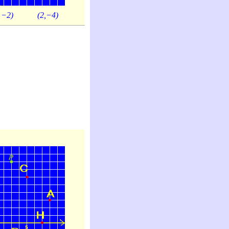
, −2)
(2,−4)