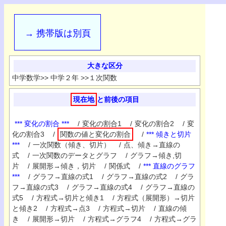
→ 携帯版は別頁
大きな区分
中学数学
>>
中学２年
>>
１次関数
現在地
と前後の項目
*** 変化の割合 ***
/
変化の割合1
/
変化の割合2
/
変
化の割合3
/
関数の値と変化の割合
/
*** 傾きと切片
***
/
一次関数（傾き、切片）
/
点、傾き→直線の
式
/
一次関数のデータとグラフ
/
グラフ→傾き,切
片
/
展開形→傾き，切片
/
関係式
/
*** 直線のグラフ
***
/
グラフ→直線の式1
/
グラフ→直線の式2
/
グラ
フ→直線の式3
/
グラフ→直線の式4
/
グラフ→直線の
式5
/
方程式→切片と傾き1
/
方程式（展開形）→切片
と傾き2
/
方程式→点3
/
方程式→切片
/
直線の傾
き
/
展開形→切片
/
方程式→グラフ4
/
方程式→グラ