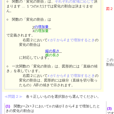
○ 関数の「変化の割合」は、
それぞれの変域に応じて
決
x
まります … １つの
だけでは変化の割合は決まりませ
図２
ん。
○ 関数の「変化の割合」は
y
の増加量
x
の増加量
で定義されます。
x
1
4
右図２において
が
から
まで増加するとき
の
変化の割合は
縦の長さ
横の長さ
に対応しています。
この
割合
○ 一次関数の「変化の割合」は、図形的には「直線の傾
き」を表しています。
x
1
4
右図２において
が
から
まで増加するとき
の
変化の割合は、図形的には線分（直線を切り取っ
AB
たもの）
の傾きで示されます。
≪問題２≫
各々正しいものを選択肢から選んでください。
y=2x+3
x
1
4
(1)
関数
において
の値が
から
まで増加したと
(3)
きの変化の割合は
で