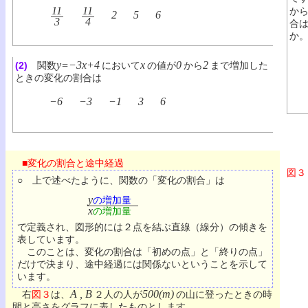
11
11
か
2
5
6
3
4
合
か
y=−3x+4
x
0
2
(2)
関数
において
の値が
から
まで増加した
ときの変化の割合は
−6
−3
−1
3
6
■変化の割合と途中経過
図３
○ 上で述べたように、関数の「変化の割合」は
y
の増加量
x
の増加量
で定義され、図形的には２点を結ぶ直線（線分）の傾きを
表しています。
このことは、変化の割合は「初めの点」と「終りの点」
だけで決まり、途中経過には関係ないということを示して
います。
A , B
500(m)
右
図３
は、
２人の人が
の山に登ったときの時
間と高さをグラフに表したものとします。