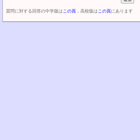
質問に対する回答の中学版は
この頁
，高校版は
この頁
にあります