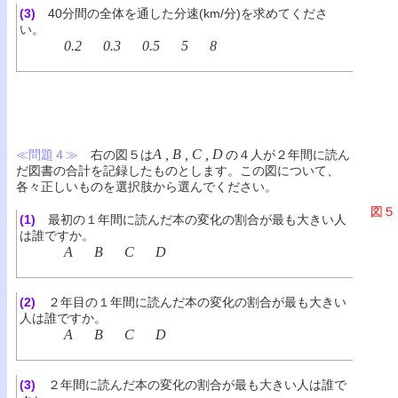
(3)
40分間の全体を通した分速(km/分)を求めてくださ
い。
0.2
0.3
0.5
5
8
A , B , C , D
≪問題４≫
右の図５は
の４人が２年間に読ん
だ図書の合計を記録したものとします。この図について、
各々正しいものを選択肢から選んでください。
図５
(1)
最初の１年間に読んだ本の変化の割合が最も大きい人
は誰ですか。
A
B
C
D
(2)
２年目の１年間に読んだ本の変化の割合が最も大きい
人は誰ですか。
A
B
C
D
(3)
２年間に読んだ本の変化の割合が最も大きい人は誰で