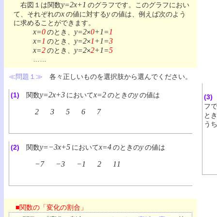
y=2x+1
右図１は関数
のグラフです。このグラフにおい
x
y
て、それぞれの
の値に対する
の値は、例えば次のよう
に求めることができます。
x=
0
y=2
0
+1=
1
のとき、
×
x=
1
y=2
1
+1=
3
のとき、
×
x=
2
y=2
2
+1=
5
のとき、
×
……
≪問題１≫
各々正しいものを選択肢から選んでください。
y=2x+3
x=2
y
(1)
関数
において
のときの
の値は
(3)
フ
2
3
5
6
7
と
う
y=−3x+5
x=4
y
(2)
関数
において
のときの
の値は
−7
−3
−1
2
11
■関数の「変化の割合」