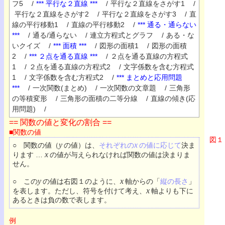
フ5
/
*** 平行な２直線 ***
/
平行な２直線をさがす1
/
平行な２直線をさがす2
/
平行な２直線をさがす3
/
直
線の平行移動1
/
直線の平行移動2
/
*** 通る・通らない
***
/
通る/通らない
/
連立方程式とグラフ
/
ある・な
いクイズ
/
*** 面積 ***
/
図形の面積1
/
図形の面積
2
/
*** ２点を通る直線 ***
/
２点を通る直線の方程式
1
/
２点を通る直線の方程式2
/
文字係数を含む方程式
1
/
文字係数を含む方程式2
/
*** まとめと応用問題
***
/
一次関数(まとめ)
/
一次関数の文章題
/
三角形
の等積変形
/
三角形の面積の二等分線
/
直線の傾き(応
用問題)
/
== 関数の値と変化の割合 ==
■関数の値
図１
y
x
○ 関数の値（
の値）は、
それぞれの
の値に応じて
決ま
x
ります …
の値が与えられなければ関数の値は決まりま
せん。
y
x
○ この
の値は右図１のように、
軸からの「
縦の長さ
」
x
を表します。ただし、符号を付けて考え、
軸よりも下に
あるときは負の数で表します。
例