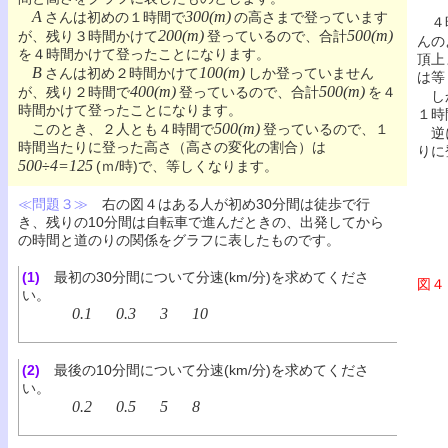
A
300(m)
さんは初めの１時間で
の高さまで登っています
４
200(m)
500(m)
が、残り３時間かけて
登っているので、合計
んの
を４時間かけて登ったことになります。
頂上
B
100(m)
さんは初め２時間かけて
しか登っていません
は等
400(m)
500(m)
が、残り２時間で
登っているので、合計
を４
しか
時間かけて登ったことになります。
１時
500(m)
このとき、２人とも４時間で
登っているので、１
逆に
時間当たりに登った高さ（高さの変化の割合）は
りに
500
4=125
÷
(ｍ/時)で、等しくなります。
≪問題３≫
右の図４はある人が初め30分間は徒歩で行
き、残りの10分間は自転車で進んだときの、出発してから
の時間と道のりの関係をグラフに表したものです。
(1)
最初の30分間について分速(km/分)を求めてくださ
図４
い。
0.1
0.3
3
10
(2)
最後の10分間について分速(km/分)を求めてくださ
い。
0.2
0.5
5
8