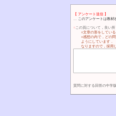
【 アンケート送信 】
… このアンケートは教材
■
この頁について，良い所
○文章の形をしてい
○感想の内で，どの
ようにしています．
なりますので，採用
質問に対する回答の中学