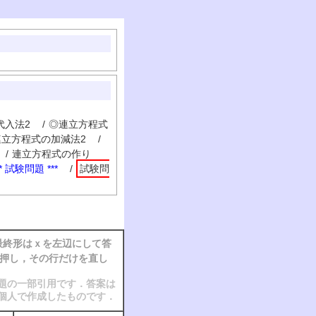
代入法2
/
◎連立方程式
連立方程式の加減法2
/
/
連立方程式の作り
** 試験問題 ***
/
試験問
最終形はｘを左辺にして答
押し，その行だけを直し
題の一部引用です．答案は
個人で作成したものです．