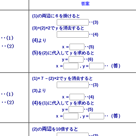
答案
(1)の両辺に６を掛けると
･･(3)
(3)+(2)×2でｙを消去すると
･･(4)
(4)
より
ｘ＝
･･(5)
(5)
を(2)に代入してｙを求めると
y＝
･･(6)
（答）
ｘ＝
，y＝
･･
(1)×７－(2)×2でｙを消去すると
･･(3)
(3)より
ｘ＝
･･(4)
(4)
を(1)に代入してｙを求めると
y＝
･･(5)
（答）
ｘ＝
，y＝
･･
両辺
と
(2)の
を10倍する
･･(3)