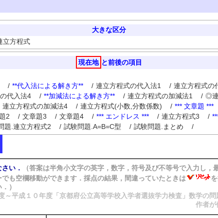
大きな区分
連立方程式
現在地
と前後の項目
/
**代入法による解き方**
/
連立方程式の代入法1
/
連立方程式の
の代入法4
/
**加減法による解き方**
/
連立方程式の加減法1
/
◎
連立方程式の加減法4
/
連立方程式(小数,分数係数)
/
*** 文章題 ***
題2
/
文章題3
/
文章題4
/
*** エンドレス ***
/
連立方程式3
/
*
問題.連立方程式2
/
試験問題.A=B=C型
/
試験問題.まとめ
/
なさい．
（答案は半角小文字の英字，数字，符号及び不等号で入力し，
ーでも空欄移動ができます．採点の結果
，間違っていたときは
を
い．）
度～平成１０年度「京都府公立高等学校入学者選抜学力検査」数学の問
作者が