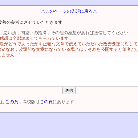
△このページの先頭に戻る△
改善の参考にさせていただきます
，悪い所，間違いの指摘，その他の感想があれば送信してください．
る感想は全部読ませてもらっています．
問題がどうであったかを正確な文章で伝えていただいた改善要望に対し
（※なお，攻撃的な文章になっている場合は，それを公開すると筆者だ
しません．）
版は
この頁
，高校版は
この頁
にあります