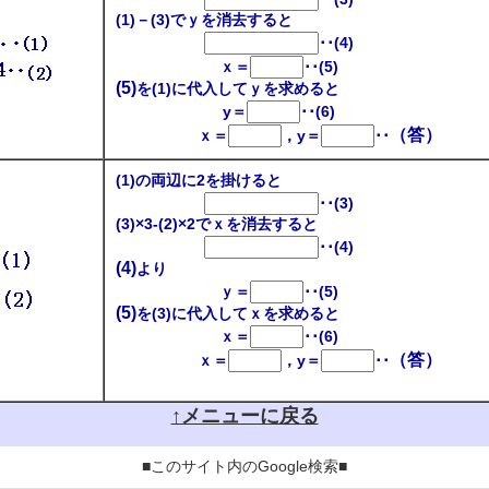
(1)－(3)でｙを消去すると
･･(4)
ｘ＝
･･(5)
(5)
を(1)に代入してｙを求めると
y＝
･･(6)
（答）
ｘ＝
，y＝
･･
(1)の両辺に2を掛けると
･･(3)
(3)×3-(2)×2でｘを消去すると
･･(4)
(4)
より
ｙ＝
･･(5)
(5)
を(3)に代入してｘを求めると
ｘ＝
･･(6)
（答）
ｘ＝
，y＝
･･
↑メニューに戻る
■このサイト内のGoogle検索■