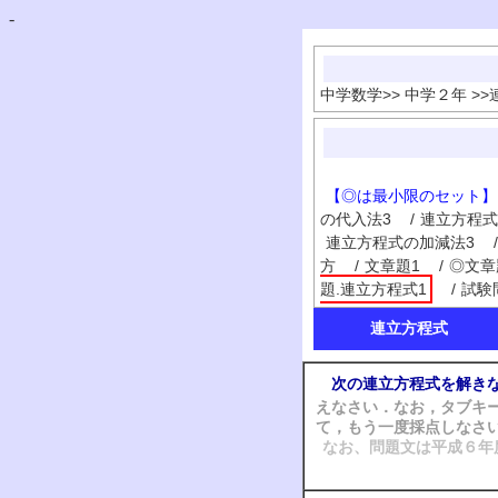
-
中学数学
>>
中学２年
>>
【◎は最小限のセット】
の代入法3
/
連立方程式
連立方程式の加減法3
/
方
/
文章題1
/
◎文章
題.連立方程式1
/
試験
連立方程式
次の連立方程式を解き
えなさい．なお，タブキ
て，もう一度採点しなさ
なお、問題文は平成６年