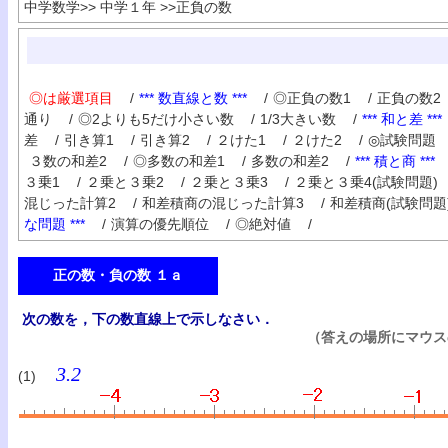
中学数学
>>
中学１年
>>
正負の数
◎は厳選項目
/
*** 数直線と数 ***
/
◎正負の数1
/
正負の数2
通り
/
◎2よりも5だけ小さい数
/
1/3大きい数
/
*** 和と差 ***
差
/
引き算1
/
引き算2
/
２けた1
/
２けた2
/
◎試験問題
３数の和差2
/
◎多数の和差1
/
多数の和差2
/
*** 積と商 ***
３乗1
/
２乗と３乗2
/
２乗と３乗3
/
２乗と３乗4(試験問題)
混じった計算2
/
和差積商の混じった計算3
/
和差積商(試験問題
な問題 ***
/
演算の優先順位
/
◎絶対値
/
正の数・負の数 １ａ
次の数を，下の数直線上で示しなさい．
（答えの場所にマウス
3.2
(1)