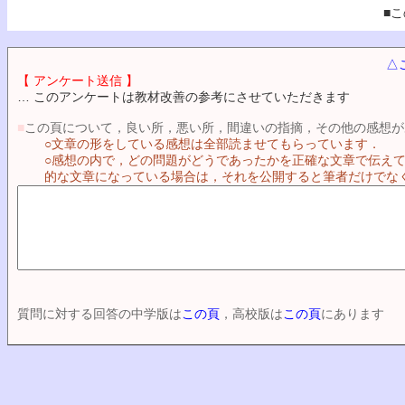
■こ
△
【 アンケート送信 】
… このアンケートは教材改善の参考にさせていただきます
■
この頁について，良い所，悪い所，間違いの指摘，その他の感想が
○文章の形をしている感想は全部読ませてもらっています．
○感想の内で，どの問題がどうであったかを正確な文章で伝え
的な文章になっている場合は，それを公開すると筆者だけでな
質問に対する回答の中学版は
この頁
，高校版は
この頁
にあります