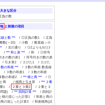
大きな区分
正負の数
地
と前後の項目
直線と数 ***
/
◎正負の数1
/
正負
整数(～20)
/
小数
/
数直線→小
*
/
京の通り
/
◎2よりも5だけ
/
*** 和と差 ***
/
和
/
◎符号
付きの数の差1
/
符号付きの数の差
/
引き算2
/
２けた1
/
２けた
 多数の和差 ***
/
３数の和差.数直線
/
３数の和差1
/
３数の和差
多数の和差2
/
*** 積と商 ***
/
◎
積と商
/
積商と引き算
/
*** ２乗
乗1
/
２乗と３乗2
/
２乗と３
問題)
/
*** 四則計算 ***
/
四則計
と積の混じった計算1
/
和差と商の
積商の混じった計算3
/
和差積商(試