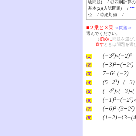
験問題)
/
◎四則計算の基
基本(2)(入試問題)
/
**
位
/
◎絶対値
/
■２乗と３乗
≪問題≫
選んでください。
（
初めに
問題を選び
直す
ときは問題を選
(−3
)
(−2)
2
3
(1)
×
(−3)
−(−2
)
2
3
(2)
7−6
(−2)
2
(3)
÷
(5−2
)−(−3)
3
(4)
(−4
)
(−3)
(
2
(5)
×
÷
(−1)
−(−2
)
3
2
(6)
×
(−6)
(3−2
)
2
2
(7)
÷
(1−2)−{3−(
(8)