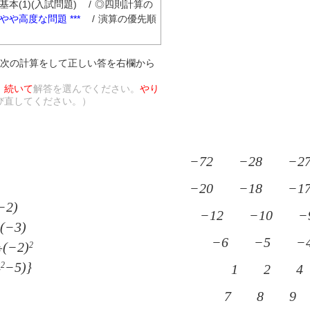
本(1)(入試問題)
/
◎四則計算の
* やや高度な問題 ***
/
演算の優先順
次の計算をして正しい答を右欄から
、
続いて
解答を選んでください。
やり
び直してください。）
−72
−28
−2
−20
−18
−1
−2)
−12
−10
−
(−3)
−6
−5
−
(−2)
2
÷
4
−5)}
2
1
2
4
7
8
9