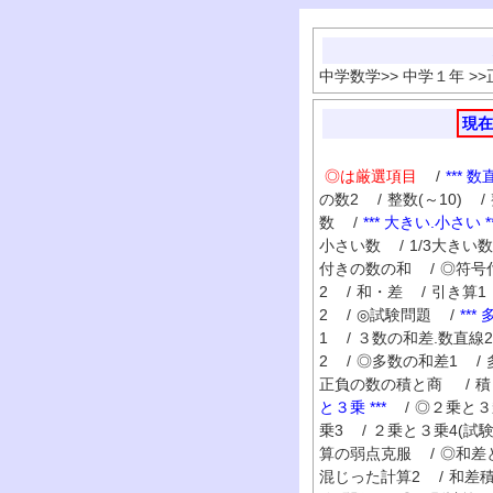
中学数学
>>
中学１年
>>
現在
◎は厳選項目
/
*** 数
の数2
/
整数(～10)
/
数
/
*** 大きい.小さい **
小さい数
/
1/3大きい数
付きの数の和
/
◎符号
2
/
和・差
/
引き算1
2
/
◎試験問題
/
***
1
/
３数の和差.数直線2
2
/
◎多数の和差1
/
正負の数の積と商
/
と３乗 ***
/
◎２乗と３
乗3
/
２乗と３乗4(試験
算の弱点克服
/
◎和差
混じった計算2
/
和差