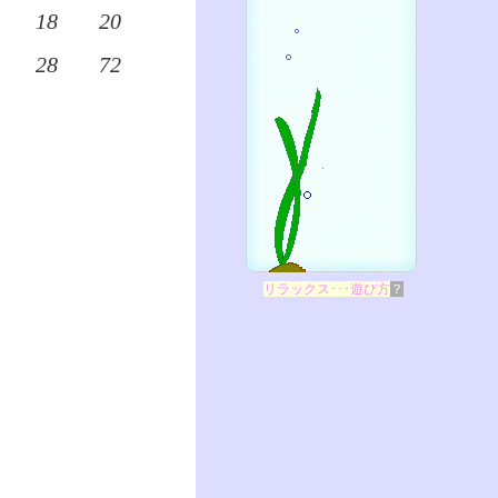
18
20
28
72
リラックス･･･遊び方
？