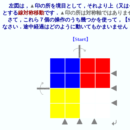
左図は，
▲
印の所を境目として，それより上（又は
とする
線対称移動
です．
▲印の所は対称軸ではありま
さて，これら７個の操作のうち幾つかを使って，【St
なさい．途中経過はどのように動いてもかまいません
tart
【S
】