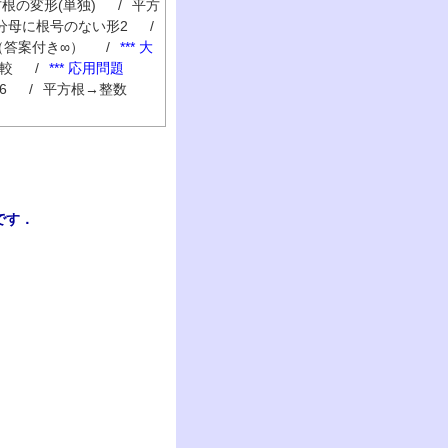
根の変形(単独)
/
平方
分母に根号のない形2
/
（答案付き∞）
/
*** 大
較
/
*** 応用問題
6
/
平方根→整数
です．