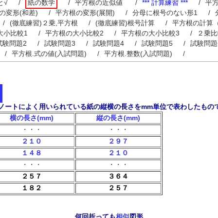
と√
/
紙の数学
/
平方根の近似値
/
*** 計算練習 ***
/
平方
の変形(和差)
/
平方根の変形(展開)
/
分母に根号のない形1
/
/
(徹底練習)２乗,平方根
/
(徹底練習)根号計算
/
平方根の計算
大小比較1
/
平方根の大小比較2
/
平方根の大小比較3
/
２乗比
試験問題2
/
試験問題3
/
試験問題4
/
試験問題5
/
試験問題
/
平方根.式の値(入試問題)
/
平方根.整数(入試問題)
/
ノートによく用いられている紙の縦横の長さをmm単位で表わしたもの
横の長さ(mm)
縦の長さ(mm)
・・・
・・・
２１０
２９７
１４８
２１０
・・・
・・・
２５７
３６４
１８２
２５７
何回折っても
相似
図形