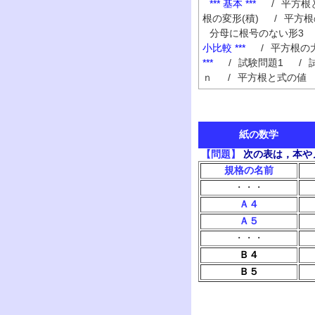
*** 基本 ***
/
平方根
根の変形(積)
/
平方根
分母に根号のない形3
小比較 ***
/
平方根の
***
/
試験問題1
/
ｎ
/
平方根と式の値
紙の数学
【問題】
次の表は，本や
規格の名前
・・・
Ａ４
Ａ５
・・・
Ｂ４
Ｂ５