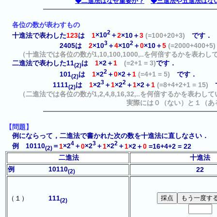
◆二進法はなぜ重要か？
◆三進法や五進法はな
各位の数が表わすもの
2
十進法で表わした
123
は
1
×10
＋
2
×10＋
3
(=100+20+3)
です．
3
2
2405は
2
×10
＋
4
×10
＋
0
×10＋
5
(=2000+400+5)
（十進法では各位の数が1,10,100,1000,..を何倍するかを表わ
二進法で表わした11
は
1
×2＋
1
(=2+1 = 3)
です．
(2)
2
101
は
1
×2
＋
0
×2＋
1
(=4+1 = 5)
です．
(2)
3
2
1111
は
1
×2
＋
1
×2
＋
1
×2＋
1
(=8+4+2+1 = 15)
(2)
（二進法では各位の数が1,2,4,8,16,32,..を何倍するかを表わし
実際には０（ない）と１（あ
【問題】
例にならって，二進法で書かれた次の数を十進法に直しなさい．
4
3
2
例 10110
＝
1
×2
＋
0
×2
＋
1
×2
＋
1
×2＋
0
=16+4+2 = 22
(2)
二進法
十進法
例 10110
22
(2)
（１）
111
(2)