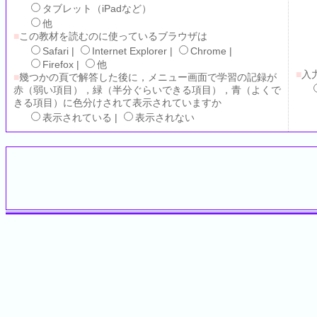
タブレット（iPadなど）
他
■
この教材を読むのに使っているブラウザは
Safari |
Internet Explorer |
Chrome |
Firefox |
他
■
入
■
幾つかの頁で解答した後に，メニュー画面で学習の記録が
赤（弱い項目），緑（半分ぐらいできる項目），青（よくで
きる項目）に色分けされて表示されていますか
表示されている |
表示されない