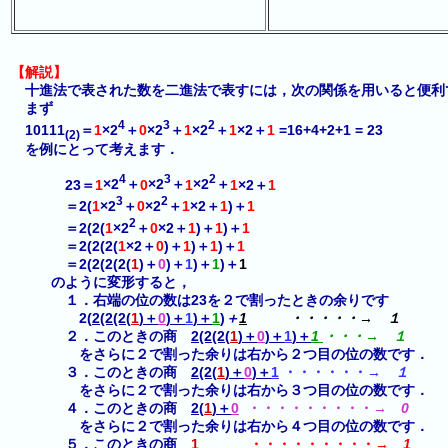
【解説】
十進法で表された数を二進法で表すには，次の関係を用いると便利
まず
4
3
2
10111
＝
1
×2
＋
0
×2
＋
1
×2
＋
1
×2＋
1
=16+4+2+1 = 23
(2)
を例にとって考えます．
4
3
2
23＝
1
×2
＋
0
×2
＋
1
×2
＋
1
×2＋
1
3
2
＝2(
1
×2
＋
0
×2
＋
1
×2＋
1
)＋
1
2
＝2(2(
1
×2
＋
0
×2＋
1
)＋
1
)＋
1
＝2(2(2(
1
×2＋
0
)＋
1
)＋
1
)＋
1
＝2(2(2(2(
1
)＋
0
)＋
1
)＋
1
)＋
1
のように変形すると，
１．右端の位の数は23を２で割ったときの余りです
2(
2(2(2(
1
)＋
0
)＋
1
)＋
1
)
＋
1
・・・・・→ １
２．このときの商
2(2(2(
1
)＋
0
)＋
1
)＋
1
・・・→ １
をさらに２で割った余りは右から２つ目の位の数です．
３．このときの商
2(2(
1
)＋
0
)＋
1
・・・・・・→
１
をさらに２で割った余りは右から３つ目の位の数です．
４．このときの商
2(
1
)＋
0
・・・・・・・・・→
0
をさらに２で割った余りは右から４つ目の位の数です．
５．このときの商
1
・・・・・・・・・→
1