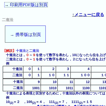
→ 印刷用PDF版は別頁
↑メニューに戻る
二進法
→ 携帯版は別頁
【解説】
十進法と二進法
十進法とは，
０
～
９
を使って数字を表わし，10になったら位を上げる
二進法とは，
０
～
１
を使って数字を表わし，２になったら位を上げ
例
十進法
０
１
２
３
４
二進法
０
１
１０
１１
１００
１
十進法
9
10
11
12
1
二進法
1001
1010
1011
1100
110
十進法による表現と区別するために，十進法以外の表現については
例
10
＝２ ，100
＝４， 111
＝７， 1111
＝１５
(2)
(2)
(2)
(2)