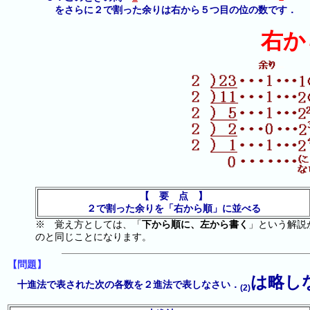
をさらに２で割った余りは右から５つ目の位の数です．
右か
【 要 点 】
２で割った余りを「右から順」に並べる
※ 覚え方としては、「
下から順に、左から書く
」という解説
のと同じことになります。
【問題】
は略し
十進法で表された次の各数を２進法で表しなさい．
(2)