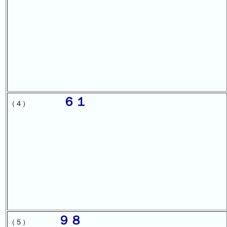
６１
（４）
９８
（５）