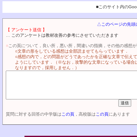
■このサイト内のGoog
△このページの先頭
【 アンケート送信 】
… このアンケートは教材改善の参考にさせていただきます
■
この頁について，良い所，悪い所，間違いの指摘，その他の感想が
○文章の形をしている感想は全部読ませてもらっています．
○感想の内で，どの問題がどうであったかを正確な文章で伝え
ようにしています．（※なお，攻撃的な文章になっている場合
なりますので，採用しません．）
質問に対する回答の中学版は
この頁
，高校版は
この頁
にあります