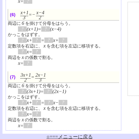
x=
?
x+1
x−4
=−
(6)
3
2
6
両辺に
を掛けて分母をはらう。
?
(x+1)=
?
(x−4)
かっこをはずす。
?
x+
?
=
?
x+
?
x
定数項を右辺に、
を含む項を左辺に移項する。
?
x=
?
x
両辺を
の係数で割る。
x=
?
3x+1
2x−1
=
(7)
2
3
6
両辺に
を掛けて分母をはらう。
?
(3x+1)=
?
(2x−1)
かっこをはずす。
?
x+
?
=
?
x−
?
x
定数項を右辺に、
を含む項を左辺に移項する。
?
x=
?
x
両辺を
の係数で割る。
x=
?
○===メニューに戻る