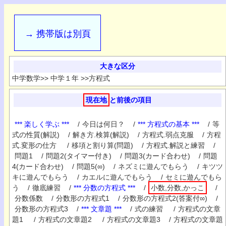
→ 携帯版は別頁
大きな区分
中学数学
>>
中学１年
>>
方程式
現在地
と前後の項目
*** 楽しく学ぶ ***
/
今日は何日？
/
*** 方程式の基本 ***
/
等
式の性質(解説)
/
解き方.検算(解説)
/
方程式.弱点克服
/
方程
式.変形の仕方
/
移項と割り算(問題)
/
方程式.解説と練習
/
問題1
/
問題2(タイマー付き)
/
問題3(カード合わせ)
/
問題
4(カード合わせ)
/
問題5(∞)
/
ネズミに遊んでもらう
/
キツツ
キに遊んでもらう
/
カエルに遊んでもらう
/
セミに遊んでもら
う
/
徹底練習
/
*** 分数の方程式 ***
/
小数,分数,かっこ
/
分数係数
/
分数形の方程式1
/
分数形の方程式2(答案付∞)
/
分数形の方程式3
/
*** 文章題 ***
/
式の練習
/
方程式の文章
題1
/
方程式の文章題2
/
方程式の文章題3
/
方程式の文章題