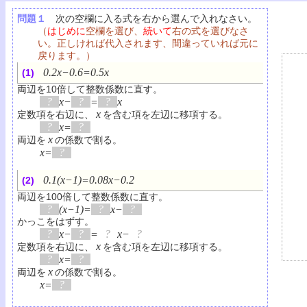
問題１
次の空欄に入る式を右から選んで入れなさい。
（
はじめに
空欄を選び、
続いて
右の式を選びなさ
い。正しければ代入されます、間違っていれば元に
戻ります。）
0.2x−0.6=0.5x
(1)
両辺を10倍して整数係数に直す。
?
x−
?
=
?
x
x
定数項を右辺に、
を含む項を左辺に移項する。
?
x=
?
x
両辺を
の係数で割る。
x=
?
0.1(x−1)=0.08x−0.2
(2)
両辺を100倍して整数係数に直す。
?
(x−1)=
?
x−
?
かっこをはずす。
?
x−
?
=
?
x−
?
x
定数項を右辺に、
を含む項を左辺に移項する。
?
x=
?
x
両辺を
の係数で割る。
x=
?