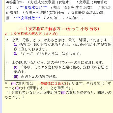
4(答案付∞)
/
方程式の文章題（食塩水）
/
文章題（鶴亀算な
ど）
/
*** 食塩水など ***
/
割合（百分率,歩合,分数）
/
食塩水
の濃度1
/
食塩水の濃度2(答案付∞)
/
徹底練習.食塩水の濃
度
/
*** 文字係数 ***
/
ａの値1
/
ａの値2
/
== １次方程式の解き方 ==(かっこ,小数,分数)
○ １次方程式の解き方（まとめ）
○ 小数、分数、かっこがあるときは、最初に処理しておきます。
1.
係数に小数や分数があるときは、両辺を何倍かして整数係
数に直しておきます。
2.
「かっこ」があるときは、はずします。
x=···
○ 上の処理が済んだら、次の手順で
の形に変形します。
x
(I)
「移項」して
を含む項を左辺に集め、定数項を右辺に
集める。
x
(II)
両辺を
の係数で割る。
※
(II)
の割り算は、
一番最後に１回だけ
行います。それまでは「ず
ーっと
(I)
だけで変形する」ことが重要です。
（十分慣れていない人が途中計算で
(II)
の変形を混ぜると、間違いの
もとです。）