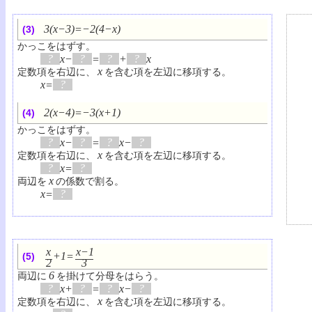
3(x−3)=−2(4−x)
(3)
かっこをはずす。
?
x−
?
=
?
+
?
x
x
定数項を右辺に、
を含む項を左辺に移項する。
x=
?
2(x−4)=−3(x+1)
(4)
かっこをはずす。
?
x−
?
=
?
x−
?
x
定数項を右辺に、
を含む項を左辺に移項する。
?
x=
?
x
両辺を
の係数で割る。
x=
?
x
x−1
+1=
(5)
2
3
6
両辺に
を掛けて分母をはらう。
?
x+
?
=
?
x−
?
x
定数項を右辺に、
を含む項を左辺に移項する。