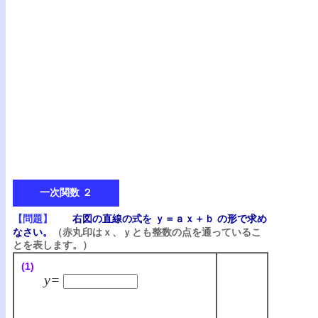
一次関数 ２
【問題】
右図の直線の式を ｙ＝ａｘ＋ｂ の形で求め
なさい。
（赤丸印はｘ、ｙとも整数の点を通っているこ
とを表します。）
(1)
y=