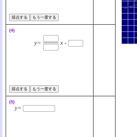
(4)
y=
x -
(5)
y=