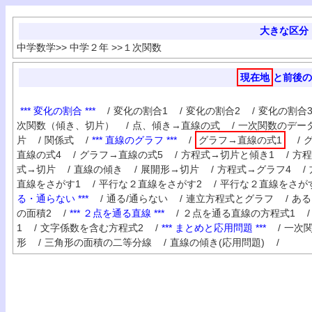
大きな区分
中学数学
>>
中学２年
>>
１次関数
現在地
と前後の
*** 変化の割合 ***
/
変化の割合1
/
変化の割合2
/
変化の割合
次関数（傾き、切片）
/
点、傾き→直線の式
/
一次関数のデー
片
/
関係式
/
*** 直線のグラフ ***
/
グラフ→直線の式1
/
直線の式4
/
グラフ→直線の式5
/
方程式→切片と傾き1
/
方程
式→切片
/
直線の傾き
/
展開形→切片
/
方程式→グラフ4
/
直線をさがす1
/
平行な２直線をさがす2
/
平行な２直線をさが
る・通らない ***
/
通る/通らない
/
連立方程式とグラフ
/
ある
の面積2
/
*** ２点を通る直線 ***
/
２点を通る直線の方程式1
/
1
/
文字係数を含む方程式2
/
*** まとめと応用問題 ***
/
一次関
形
/
三角形の面積の二等分線
/
直線の傾き(応用問題)
/