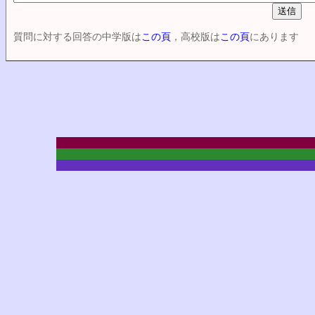
質問に対する回答の中学版は
この頁
，高校版は
この頁
にあります