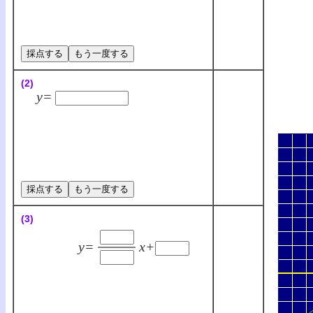
(2)
y=
(3)
y=
x+