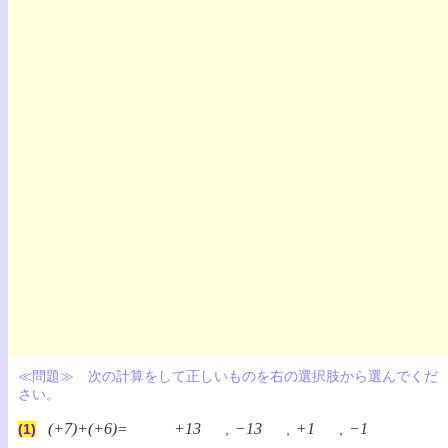
≪問題≫ 次の計算をして正しいものを右の選択肢から選んでくだ
さい。
(+7)+(+6)=
+13
−13
+1
−1
(1)
,
,
,