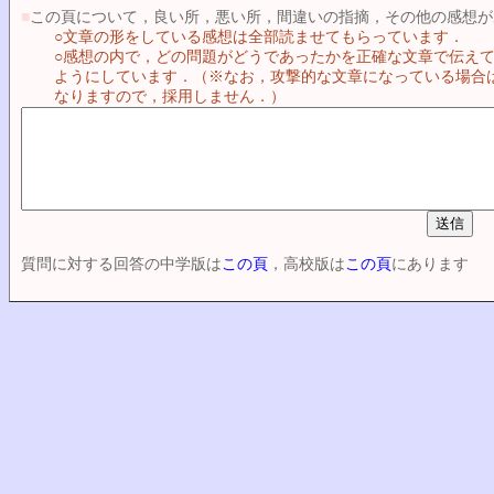
■
この頁について，良い所，悪い所，間違いの指摘，その他の感想が
○文章の形をしている感想は全部読ませてもらっています．
○感想の内で，どの問題がどうであったかを正確な文章で伝え
ようにしています．（※なお，攻撃的な文章になっている場合
なりますので，採用しません．）
質問に対する回答の中学版は
この頁
，高校版は
この頁
にあります