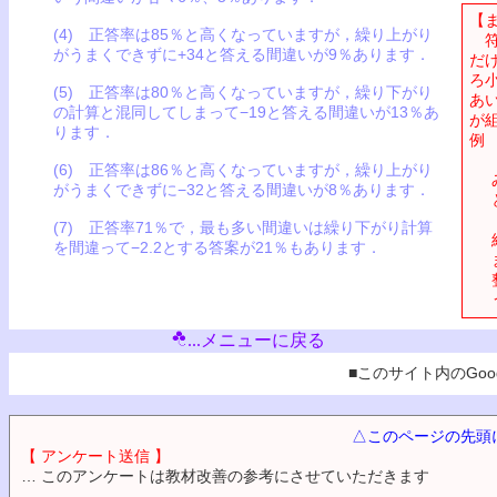
【
(4) 正答率は85％と高くなっていますが，繰り上がり
符
がうまくできずに+34と答える間違いが9％あります．
だ
ろ
(5) 正答率は80％と高くなっていますが，繰り下がり
あ
の計算と混同してしまって−19と答える間違いが13％あ
が
ります．
例
(6) 正答率は86％と高くなっていますが，繰り上がり
がうまくできずに−32と答える間違いが8％あります．
(7) 正答率71％で，最も多い間違いは繰り下がり計算
を間違って−2.2とする答案が21％もあります．
...メニューに戻る
■このサイト内のGoog
△このページの先頭
【 アンケート送信 】
… このアンケートは教材改善の参考にさせていただきます