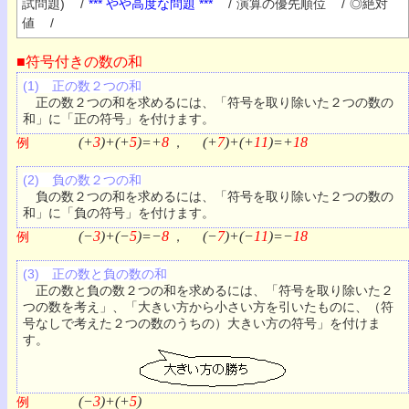
試問題)
/
*** やや高度な問題 ***
/
演算の優先順位
/
◎絶対
値
/
■符号付きの数の和
(1) 正の数２つの和
正の数２つの和を求めるには、「符号を取り除いた２つの数の
和」に「正の符号」を付けます。
(+
3
)+(+
5
)=+
8
(+
7
)+(+
11
)=+
18
例
，
(2) 負の数２つの和
負の数２つの和を求めるには、「符号を取り除いた２つの数の
和」に「負の符号」を付けます。
(−
3
)+(−
5
)=−
8
(−
7
)+(−
11
)=−
18
例
，
(3) 正の数と負の数の和
正の数と負の数２つの和を求めるには、「符号を取り除いた２
つの数を考え」、「大きい方から小さい方を引いたものに、（符
号なしで考えた２つの数のうちの）大きい方の符号」を付けま
す。
(−
3
)+(+
5
)
例