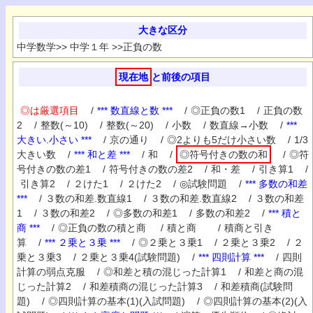
大きな区分
中学数学
>>
中学１年
>>
正負の数
現在地
と前後の項目
◎は厳選項目
/
*** 数直線と数 ***
/
◎正負の数1
/
正負の数
2
/
整数(～10)
/
整数(～20)
/
小数
/
数直線→小数
/
***
大きい.小さい ***
/
京の通り
/
◎2よりも5だけ小さい数
/
1/3
大きい数
/
*** 和と差 ***
/
和
/
◎符号付きの数の和
/
◎符
号付きの数の差1
/
符号付きの数の差2
/
和・差
/
引き算1
/
引き算2
/
２けた1
/
２けた2
/
◎試験問題
/
*** 多数の和差
***
/
３数の和差.数直線1
/
３数の和差.数直線2
/
３数の和差
1
/
３数の和差2
/
◎多数の和差1
/
多数の和差2
/
*** 積と
商 ***
/
◎正負の数の積と商
/
積と商
/
積商と引き
算
/
*** ２乗と３乗 ***
/
◎２乗と３乗1
/
２乗と３乗2
/
２
乗と３乗3
/
２乗と３乗4(試験問題)
/
*** 四則計算 ***
/
四則
計算の弱点克服
/
◎和差と積の混じった計算1
/
和差と商の混
じった計算2
/
和差積商の混じった計算3
/
和差積商(試験問
題)
/
◎四則計算の基本(1)(入試問題)
/
◎四則計算の基本(2)(入