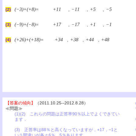
(−3)+(+8)=
+11
−11
+5
−5
(2)
,
,
,
(−9)+(−8)=
+17
−17
+1
−1
(3)
,
,
,
(+26)+(+18)=
+34
+38
+44
+48
(4)
,
,
,
【答案の傾向】
（2011.10.25--2012.8.28）
≪問題≫
(1)(2) これらの問題は正答率90％以上でよくできてい
ます．
(3) 正答率は88％と高くなっていますが，+17，−1と
いう間違いが各々6％、5％あります．