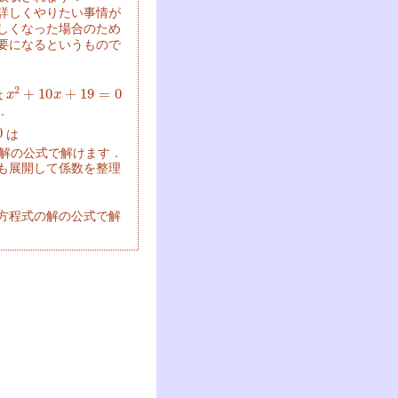
詳しくやりたい事情が
しくなった場合のため
要になるというもので
x
2
+
10
x
+
19
=
0
は
．
は
解の公式で解けます．
も展開して係数を整理
方程式の解の公式で解