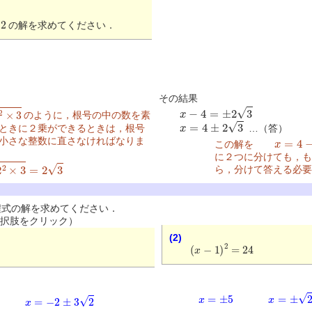
の解を求めてください．
その結果
x
−
4
=
±
2
3
のように，根号の中の数を素
x
=
4
±
2
3
ときに２乗ができるときは，根号
…（答）
x
=
4
−
2
小さな整数に直さなければなりま
この解を
に２つに分けても，も
2
3
ら，分けて答える必要
式の解を求めてください．
択肢をクリック）
(2)
(
x
−
1
)
2
=
24
x
=
±
5
x
=
±
23
x
=
−
2
±
3
2