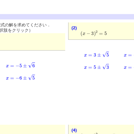
式の解を求めてください．
(2)
(
x
−
3
)
2
=
5
択肢をクリック）
x
=
3
±
5
x
=
−
x
=
−
5
±
6
x
=
5
±
3
x
=
−
x
=
−
6
±
5
(4)
(
x
−
4
)
2
−
2
=
5