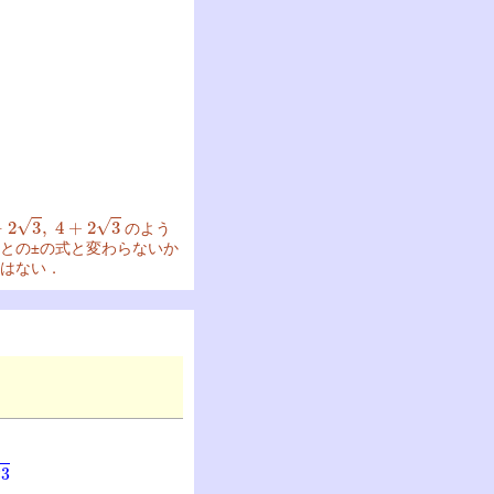
3
,
4
+
2
3
のよう
との±の式と変わらないか
はない．