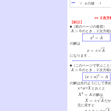
***
/
ａの値
/
== ２次方程
【解説】
■（前のページの復習）
A
>
0
のとき，２次方程
x
2
=
A
の解は
x
=
±
A
になります．
■（このページで学ぶこと
A
>
0
のとき，２次方程
(
x
+
a
)
2
=
A
の解は次のようにして求
x+a=X
とおくと
X
2
=
A
の解は
X
=
±
A
だ
元に戻すと
x
+
a
=
±
A