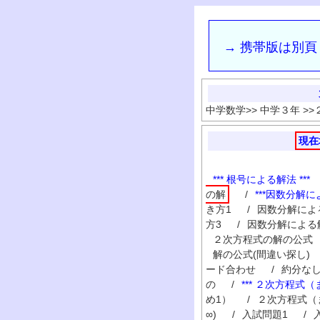
→ 携帯版は別頁
中学数学
>>
中学３年
>>
現在
*** 根号による解法 ***
の解
/
***因数分解に
き方1
/
因数分解によ
方3
/
因数分解による
２次方程式の解の公式
解の公式(間違い探し)
ード合わせ
/
約分な
の
/
*** ２次方程式（
め1）
/
２次方程式（
∞)
/
入試問題1
/