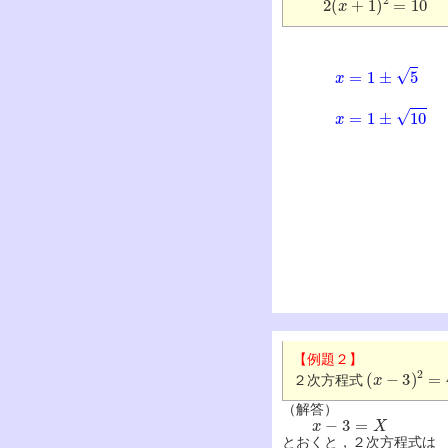
x
=
1
±
5
x
=
1
±
10
【例題２】
(
x
−
3
)
2
=
4
２次方程式
（解答）
x
−
3
=
X
とおくと，２次方程式は