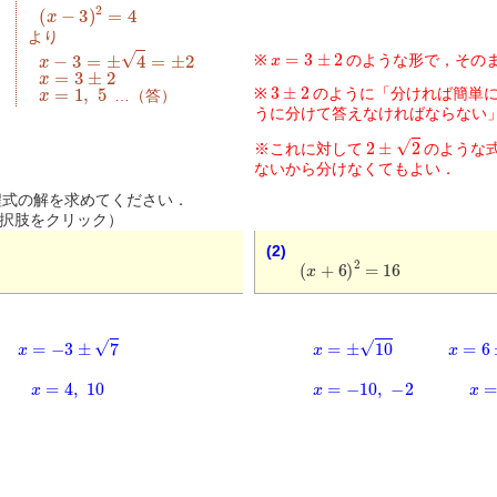
(
x
−
3
)
2
=
4
より
x
=
3
±
2
x
−
3
=
±
4
=
±
2
※
のような形で，その
x
=
3
±
2
3
±
2
x
=
1
,
5
※
のように「分ければ簡単
…（答）
うに分けて答えなければならない
2
±
2
※これに対して
のような
ないから分けなくてもよい．
式の解を求めてください．
択肢をクリック）
(2)
(
x
+
6
)
2
=
16
x
=
±
10
x
=
6
±
1
x
=
−
3
±
7
x
=
−
10
,
−
2
x
=
x
=
4
,
10