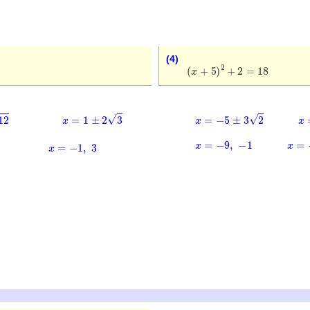
(4)
(
x
+
5
)
2
+
2
=
18
x
=
1
±
2
3
x
=
−
5
±
3
2
x
=
x
=
−
9
,
−
1
x
=
−
x
=
−
1
,
3