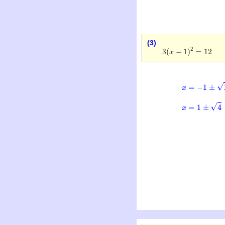
(3)
3
(
x
−
1
)
2
=
12
x
=
−
1
±
12
x
=
1
±
4