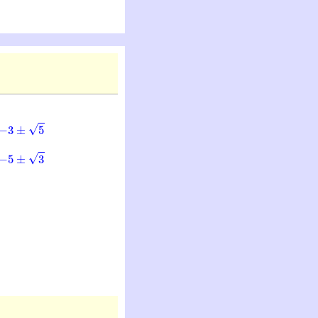
3
±
5
5
±
3