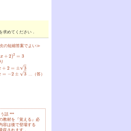
を求めてください．
次の短縮答案でよい≫
x
+
2
)
2
=
3
り
x
+
2
=
±
3
x
=
−
2
±
3
…（答）
話 ***
の教材を『覚える』必
内容は後で登場する
吸収されます．