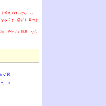
まま答えてはいけない．
1
,
5
になる式は，必ず
のよ
」
式は，分けても簡単になら
0
2
,
10