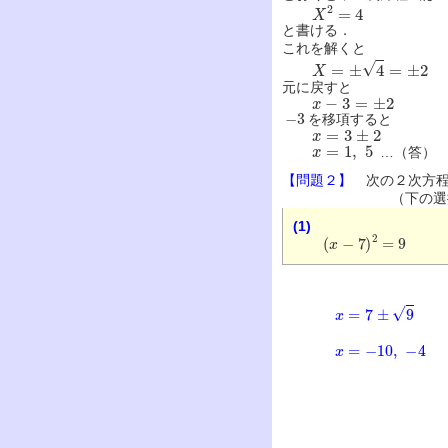
X
2
=
4
と書ける．
これを解くと
X
=
±
4
=
±
2
元に戻すと
x
−
3
=
±
2
−
3
を移項すると
x
=
3
±
2
x
=
1
,
5
…（答）
【問題２】
次の２次方程
（下の選
(1)
(
x
−
7
)
2
=
9
x
=
7
±
9
x
=
−
10
,
−
4