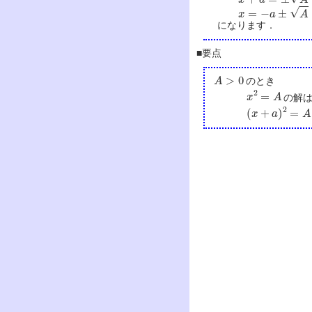
x
=
−
a
±
A
になります．
■要点
A
>
0
のとき
x
2
=
A
の解
(
x
+
a
)
2
=
A