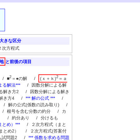
大きな区分
２次方程式
地
と前後の項目
2
2
/
■
＝●の解
/
(ｘ＋ｋ)
＝ａ
よる解法***
/
因数分解による解
る解き方2
/
因数分解による解き
解き方4
/
*** 解の公式 ***
/
/
解の公式(係数の読み取り)
/
/
根号を含む分数の約分
/
カ
し
/
約分あり
/
分けるも
まとめ）***
/
２次方程式（まと
まとめ2）
/
２次方程式(答案付
入試問題2
/
*** 係数を求める問題