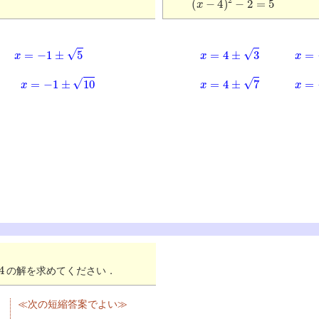
x
=
−
1
±
5
x
=
4
±
3
x
=
−
x
=
−
1
±
10
x
=
4
±
7
x
=
−
の解を求めてください．
≪次の短縮答案でよい≫