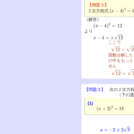
【例題３】
(
x
−
4
)
2
=
12
２次方程式
（解答）
(
x
−
4
)
2
=
12
より
x
−
4
=
±
12
ここで
12
=
2
2
×
3
因数分解した
の中をもっと
せん．
12
=
2
2
×
3
=
【問題３】
次の２次方程
（下の選
(1)
(
x
+
2
)
2
=
18
x
=
−
2
±
2
3