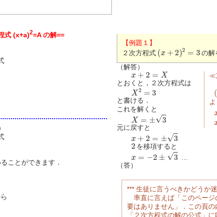
2
式 (x+a)
=A の解==
【例題１】
(
x
+
2
)
2
=
3
２次方程式
の解
式
（解答）
x
+
2
=
X
≪
とおくと，２次方程式は
X
2
=
3
(
と書ける．
よ
これを解くと
X
=
±
3
元に戻すと
）
x
+
2
=
±
3
式
2
を移項すると
x
=
−
2
±
3
…
めることができます．
（答）
*** 生徒に言うべきかどうか迷う
から
率直に言えば「このページ
要はありません」．この頁の
「２次方程式の解の公式」に