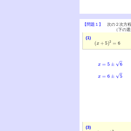
【問題１】
次の２次方程
（下の選
(1)
(
x
+
5
)
2
=
6
x
=
5
±
6
x
=
6
±
5
(3)
2
(
x
+
1
)
2
=
10