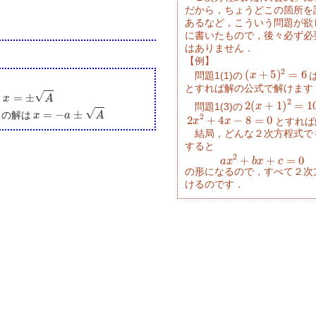
だから，ちょうどこの箇所を
あるなど，こういう問題が欲
に書いたもので，後々必ず必
はありません．
【例】
(
x
+
5
)
2
=
6
問題1(1)の
とすれば解の公式で解けます
x
=
±
A
2
(
x
+
1
)
2
=
10
は
問題1(3)の
x
=
−
a
±
A
2
x
2
+
4
x
−
8
=
0
の解は
とすれば
結局，どんな２次方程式で
すると
a
x
2
+
b
x
+
c
=
0
の形になるので，すべて２次
けるのです．