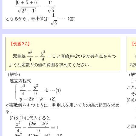
|
0
+
5
+
6
|
2
2
+
1
2
=
11
5
1
5
となるから，最小値は
･･･（答）
【例題2.2】
【
x
2
4
−
y
2
9
=
1
双曲線
と直線
が共有点をもつ
y=2x+k
ような定数
の値の範囲を求めてください．
程
k
（解答）
（解
連立方程式
ま
x
2
4
−
y
2
9
=
1
こと
･･･(1)
そ
y
=
2
x
+
k
･･･(2)
(2a
が実数解をもつように，判別式を用いて
の値の範囲を求め
k
る．
(2)を(1)に代入すると
x
2
4
−
(
2
x
+
k
)
2
9
=
1
と書
9
x
2
−
4
(
2
x
+
k
)
2
=
36