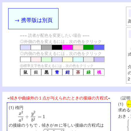
→ 携帯版は別頁
=== 読者が配色を変更したい場合 ===
◎外側の色を変えるには，次の色をクリック
◎内側の色を変えるには，次の色をクリック
◎
標準文字色を変えるには，次の色をクリック
鼠
銀
黒
青
紺
茶
緑
桃
2
=
傾きや曲線外の１点が与えられたときの接線の方程式
=
（証明
(1)
(1) 楕円
求める
x
2
a
2
+
y
2
b
2
=
1
おき，
の接線のうちで，傾きが
に等しい接線の方程式は
m
y
=
m
x
±
a
2
m
2
+
b
2