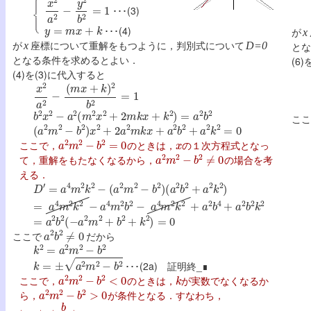
x
2
a
2
−
y
2
b
2
=
1
･･･(3)
y
=
m
x
+
k
･･･(4)
が
x
が
座標について重解をもつように，判別式について
とな
x
D=0
となる条件を求めるとよい．
(6
(4)を(3)に代入すると
x
2
a
2
−
(
m
x
+
k
)
2
b
2
=
1
b
2
x
2
−
a
2
(
m
2
x
2
+
2
m
k
x
+
k
2
)
=
a
2
b
2
ここ
(
a
2
m
2
−
b
2
)
x
2
+
2
a
2
m
k
x
+
a
2
b
2
+
a
2
k
2
=
0
a
2
m
2
−
b
2
=
0
x
ここで，
のときは，
の１次方程式となっ
a
2
m
2
−
b
2
≠
0
て，重解をもたなくなるから，
の場合を考
える．
D
′
=
a
4
m
2
k
2
−
(
a
2
m
2
−
b
2
)
(
a
2
b
2
+
a
2
k
2
)
=
a
4
m
2
k
2
−
a
4
m
2
b
2
−
a
4
m
2
k
2
+
a
2
b
4
+
a
2
b
2
k
2
=
a
2
b
2
(
−
a
2
m
2
+
b
2
+
k
2
)
=
0
a
2
b
2
≠
0
ここで
だから
k
2
=
a
2
m
2
−
b
2
k
=
±
a
2
m
2
−
b
2
･･･(2a) 証明終_∎
a
2
m
2
−
b
2
<
0
k
ここで，
のときは，
が実数でなくなるか
a
2
m
2
−
b
2
>
0
ら，
が条件となる．すなわち，
∣
m
∣>∣
b
a
∣