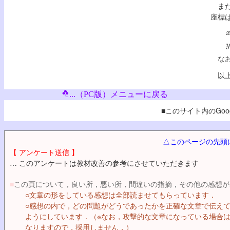
また
座標
x
y
なお，
以上
...（PC版）メニューに戻る
■このサイト内のGoog
△このページの先頭
【 アンケート送信 】
… このアンケートは教材改善の参考にさせていただきます
■
この頁について，良い所，悪い所，間違いの指摘，その他の感想が
○文章の形をしている感想は全部読ませてもらっています．
○感想の内で，どの問題がどうであったかを正確な文章で伝え
ようにしています．（※なお，攻撃的な文章になっている場合
なりますので，採用しません．）