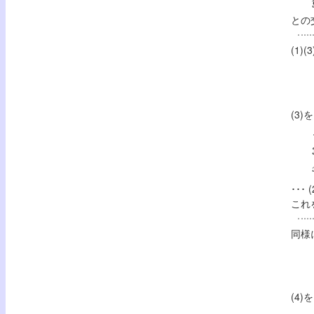
との
(1)(
(3)
･･･
これ
同様に
(4)