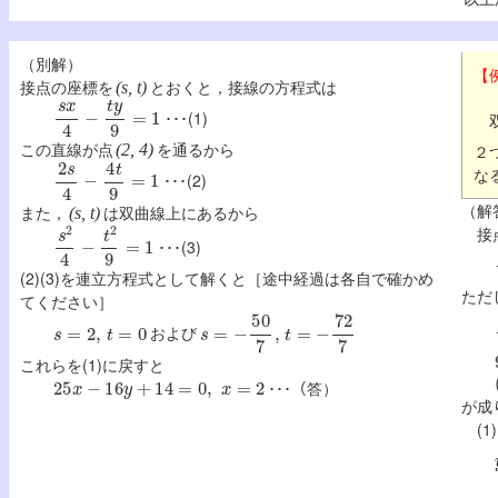
（別解）
【例
接点の座標を
とおくと，接線の方程式は
(s, t)
s
x
4
−
t
y
9
=
1
･･･(1)
双
この直線が点
を通るから
(2, 4)
２
2
s
4
−
4
t
9
=
1
な
･･･(2)
（解
また，
は双曲線上にあるから
(s, t)
s
2
4
−
t
2
9
=
1
接
･･･(3)
(2)(3)を連立方程式として解くと［途中経過は各自で確かめ
ただ
てください］
s
=
2
,
t
=
0
s
=
−
50
7
,
t
=
−
72
7
および
これらを(1)に戻すと
25
x
−
16
y
+
14
=
0
,
x
=
2
･･･（答）
が成
(1