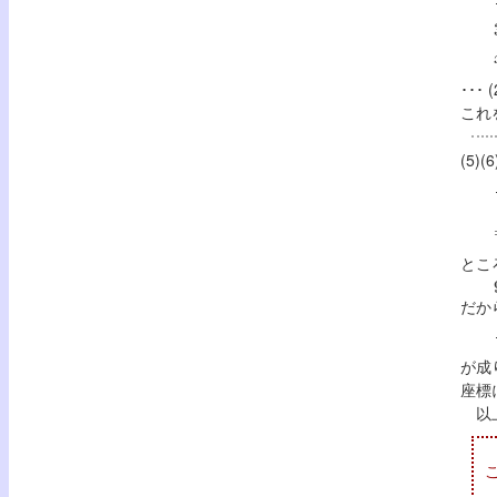
･･･
これ
(5)(
ところ
だか
が成
座標
以上