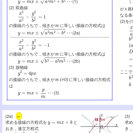
･･･(1)
(2) 双曲線
が
座
x
x
2
a
2
−
y
2
b
2
=
1
なる条
(2)を
の接線のうちで，傾きが
に等しい接線の方程式は
m
x
y
=
m
x
±
a
2
m
2
−
b
2
･･･(2a)
b
x
2
a
2
−
y
2
b
2
=
−
1
(
D
の接線のうちで，傾きが
に等しい接線の方程式は
m
=
y
=
m
x
±
b
2
−
a
2
m
2
･･･(2b)
=
(3) 放物線
y
2
=
4
p
x
ここで
k
の接線のうちで，傾きが
に等しい接線の方程式
m (≠0)
k
は
y
=
m
x
+
p
m
･･･(3)
(2a)
←
(3)
y
=
m
x
+
k
求める接線の方程式を
と
求め
おき，連立方程式
き，