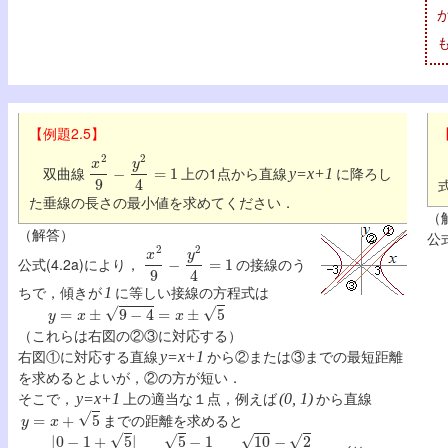
【例題2.5】
x
2
9
−
y
2
4
=
1
双曲線
上の1点から直線
に降ろし
y=x+1
た垂線の長さの最小値を求めてください．
（
（解答）
公
x
2
9
−
y
2
4
=
1
公式(4.2a)により，
の接線のう
ちで，傾きが
に等しい接線の方程式は
1
y
=
x
±
9
−
4
=
x
±
5
（これらは右図の②③に対応する）
右図①に対応する直線
から②または③までの最短距離
y=x+1
を求めるとよいが，②の方が短い．
そこで，
上の適当な１点，例えば
から直線
y=x+1
(0, 1)
y
=
x
+
5
までの距離を求めると
|
0
−
1
+
5
|
1
2
+
1
2
=
5
−
1
2
=
10
−
2
2