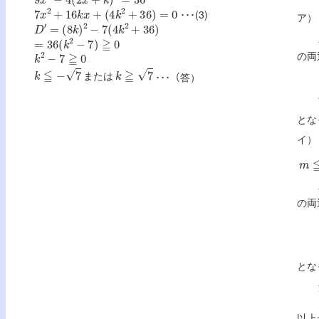
7
x
2
+
16
k
x
+
(
4
k
2
+
36
)
=
0
･･･(3)
ア
D
′
=
(
8
k
)
2
−
7
(
4
k
2
+
36
)
=
36
(
k
2
−
7
)
≧
0
k
2
−
7
≧
0
の両
k
≦
−
7
k
≧
7
または
･･･（答）
とな
イ） 
m
≦
の両
とな
以上