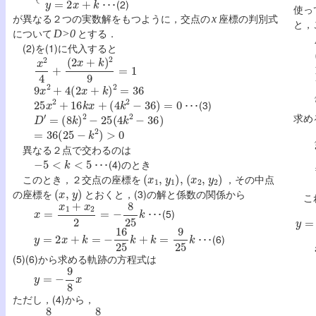
･･･(2)
使っ
が異なる２つの実数解をもつように，交点の
座標の判別式
x
と，
について
とする．
D>0
(2)を(1)に代入すると
x
2
4
+
(
2
x
+
k
)
2
9
=
1
9
x
2
+
4
(
2
x
+
k
)
2
=
36
25
x
2
+
16
k
x
+
(
4
k
2
−
36
)
=
0
･･･(3)
D
′
=
(
8
k
)
2
−
25
(
4
k
2
−
36
)
求め
=
36
(
25
−
k
2
)
>
0
異なる２点で交わるのは
−
5
<
k
<
5
･･･(4)のとき
(
x
1
,
y
1
)
,
(
x
2
,
y
2
)
このとき，２交点の座標を
，その中点
(
x
,
y
)
の座標を
とおくと，(3)の解と係数の関係から
これ
x
=
x
1
+
x
2
2
=
−
8
25
k
y
=
1
･･･(5)
y
=
2
x
+
k
=
−
16
25
k
+
k
=
9
25
k
･･･(6)
(5)(6)から求める軌跡の方程式は
y
=
−
9
8
x
ただし，(4)から，
−
8
5
<
x
<
8
5