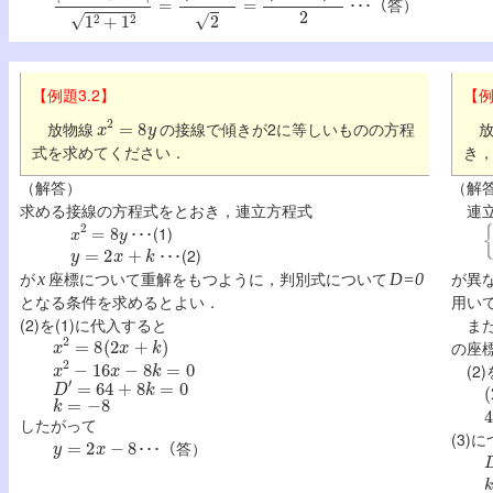
･･･（答）
【例題3.2】
【例
x
2
=
8
y
放物線
の接線で傾きが2に等しいものの方程
放
式を求めてください．
き
（解答）
（解
求める接線の方程式を
とおき，連立方程式
連立
x
2
=
8
y
･･･(1)
y
=
2
x
+
k
･･･(2)
が
座標について重解をもつように，判別式について
が異
x
D=0
となる条件を求めるとよい．
用い
(2)を(1)に代入すると
また
x
2
=
8
(
2
x
+
k
)
の座
x
2
−
16
x
−
8
k
=
0
(2)
D
′
=
64
+
8
k
=
0
(
k
=
−
8
したがって
y
=
2
x
−
8
(3
･･･（答）
k