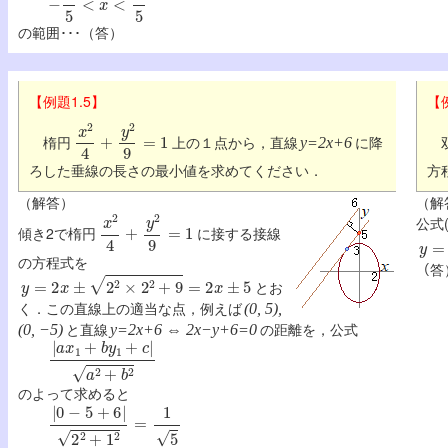
の範囲･･･（答）
【例題1.5】
【
x
2
4
+
y
2
9
=
1
楕円
上の１点から，直線
に降
双
y=2x+6
ろした垂線の長さの最小値を求めてください．
方
（解答）
（解
x
2
4
+
y
2
9
=
1
公式
傾き2で楕円
に接する接線
y
=
2
の方程式を
（答
y
=
2
x
±
2
2
×
2
2
+
9
=
2
x
±
5
とお
く．この直線上の適当な点，例えば
(0, 5),
と直線
の距離を，公式
(0, −5)
y=2x+6 ⇔ 2x−y+6=0
|
a
x
1
+
b
y
1
+
c
|
a
2
+
b
2
のよって求めると
|
0
−
5
+
6
|
2
2
+
1
2
=
1
5