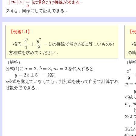
の場合だけ接線が求まる．
(2b)も，同様にして証明できる．
【例題1.1】
【例
x
2
4
+
y
2
9
=
1
楕円
の接線で傾きが2に等しいものの
楕
方程式を求めてください．
の
（解答）
（解
a
=
2
,
b
=
3
,
m
=
2
公式(1)に
を代入すると
x
2
9
y
=
2
x
±
5
･･･（答）
y
=
m
※公式を覚えていなくても，判別式を使って自分で計算すれ
y
ば数分でできる．
が成
m
, 
(
1
の２
(
②式
係か