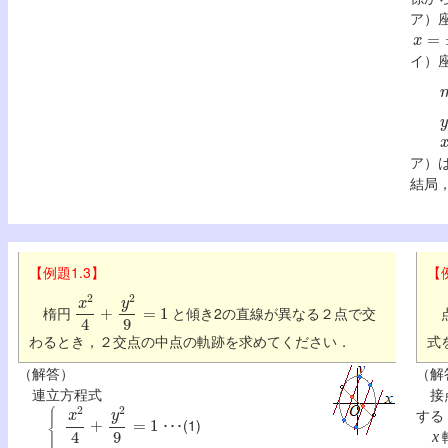
ア）
x
=
±
イ）
y
x
ア）
結局
【例題1.3】
【
x
2
4
+
y
2
9
=
1
楕円
と傾き2の直線が異なる２点で交
わるとき，２交点の中点の軌跡を求めてください．
式
（解答）
（解
連立方程式
接
x
2
4
+
y
2
9
=
1
する
･･･(1)
x
y
=
2
x
+
k