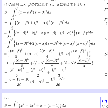
(4)の証明 …
x−β
の式に直す（
x−α
に揃えてもよい）
y
S
=
∫
α
β
(
x
−
α
)
2
(
x
−
β
)
2
d
x
y
=
∫
α
β
{
(
x
−
β
)
+
(
β
−
α
)
}
2
(
x
−
β
)
2
d
x
(
=
∫
α
β
{
(
x
−
β
)
2
+
2
(
β
−
α
)
(
x
−
β
)
+
(
β
−
α
)
2
}
(
x
−
β
)
2
d
x
左
=
∫
α
β
{
(
x
−
β
)
4
+
2
(
β
−
α
)
(
x
−
β
)
3
+
(
β
−
α
)
2
(
x
−
β
)
2
}
d
x
=
[
(
x
−
β
)
5
5
+
(
β
−
α
)
2
(
x
−
β
)
4
4
+
(
β
−
α
)
2
(
x
−
β
)
3
3
]
α
β
が
=
0
−
{
(
α
−
β
)
5
5
+
(
β
−
α
)
(
α
−
β
)
4
2
+
(
β
−
α
)
2
(
α
−
β
)
3
3
}
=
(
β
−
α
)
5
5
−
(
β
−
α
)
5
2
+
(
β
−
α
)
5
3
こ
=
6
−
15
+
10
30
(
β
−
α
)
5
=
(
β
−
α
)
5
30
(2)
(**)
S
=
∫
−
1
1
{
x
4
−
2
x
2
+
x
−
(
x
−
1
)
}
d
x
い