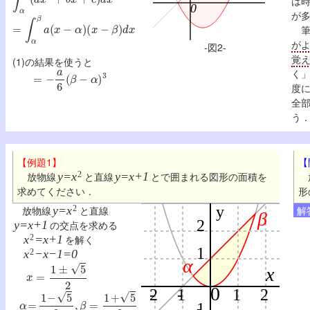
は
が
=
∫
α
β
a
(
x
−
α
)
(
x
−
β
)
d
x
筆
が
-図2-
覚
(1)の結果を使うと
=
−
a
6
(
β
−
α
)
3
く
度に
全
う
【例題1】
【
放物線
y=x
2
と直線
y=x+1
とで囲まれる図形の面積を
求めてください．
形
放物線
y=x
2
と直線
解
y=x+1
の交点を求める
x
2
=x+1
を解く
x
2
−x−1=0
x
=
1
±
5
2
α
=
1
−
5
2
,
β
=
1
+
5
2