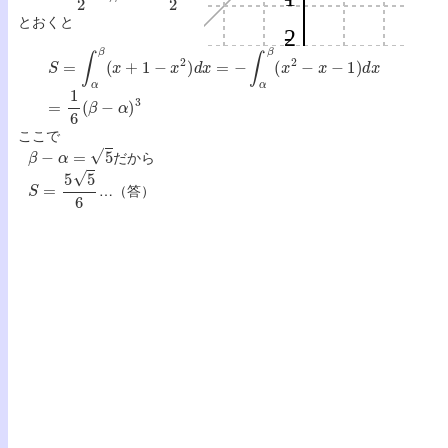
とおくと
S
=
∫
α
β
(
x
+
1
−
x
2
)
d
x
=
−
∫
α
β
(
x
2
−
x
−
1
)
d
x
=
1
6
(
β
−
α
)
3
ここで
β
−
α
=
5
だから
S
=
5
5
6
…（答）