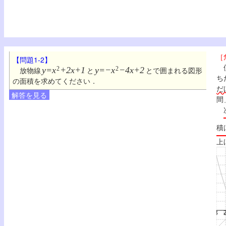
［
【問題1-2】
便
放物線
y=x
2
+2x+1
と
y=−x
2
−4x+2
とで囲まれる図形
ち
の面積を求めてください．
だ
解答を見る
間
積
上