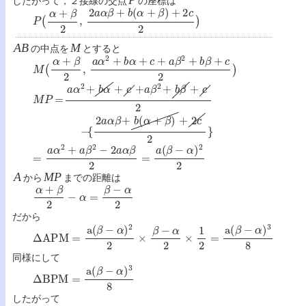
P
(
α
+
β
2
,
2
a
α
β
+
b
(
α
+
β
)
+
2
c
2
)
AB
の中点を
M
とすると
M
(
α
+
β
2
,
a
α
2
+
b
α
+
c
+
a
β
2
+
b
β
+
c
2
)
M
P
=
a
α
2
+
b
α
+
c
+
a
β
2
+
b
β
+
c
2
−
{
2
a
α
β
+
b
(
α
+
β
)
+
2
c
2
}
=
a
α
2
+
a
β
2
−
2
a
α
β
2
=
a
(
β
−
α
)
2
2
A
から
MP
までの距離は
α
+
β
2
−
α
=
β
−
α
2
だから
Δ
A
P
M
=
a
(
β
−
α
)
2
2
×
β
−
α
2
×
1
2
=
a
(
β
−
α
)
3
8
同様にして
Δ
B
P
M
=
a
(
β
−
α
)
3
8
したがって