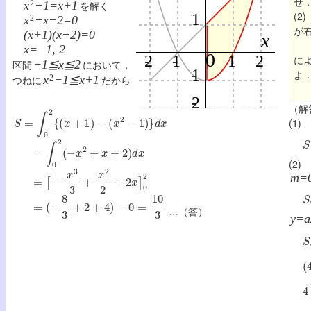
せ
x
2
−1=x+1
を解く
(2
x
2
−x−2=0
が
(x+1)(x−2)=0
x=−1, 2
に
区間
−1≦x≦2
において，
よ
つねに
x
2
−1≦x+1
だから
（解
S
=
∫
0
2
{
(
x
+
1
)
−
(
x
2
−
1
)
}
d
x
(1)
S
=
∫
0
2
(
−
x
2
+
x
+
2
)
d
x
(2)
=
[
−
x
3
3
+
x
2
2
+
2
x
]
0
2
m=
S
=
(
−
8
3
+
2
+
4
)
−
0
=
10
3
…（答）
y=a
S
(
4