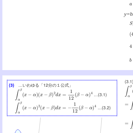
a
y=b
S
(
4
b
(3.
(3)
…いわゆる「12分の１公式」
∫
α
β
∫
α
β
(
x
−
α
)
(
x
−
β
)
2
d
x
=
1
12
(
β
−
α
)
4
…(3.1)
=
∫
α
∫
α
β
(
x
−
α
)
2
(
x
−
β
)
d
x
=
−
1
12
(
β
−
α
)
4
…(3.2)
=
∫
α
=
[
(