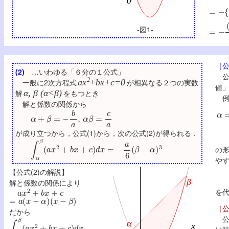
=
−
{
−
=
−
(
β
-図1-
［公
(2)
…いわゆる「６分の１公式」
公式
2
一般に2次方程式
ax
+bx+c=0
が相異なる２つの実数
値
解
α, β (α<β)
をもつとき
例
解と係数の関係から
α
=
α
+
β
=
−
b
a
,
α
β
=
c
a
が成り立つから，公式(1)から，次の公式(2)が得られる．
∫
α
β
(
a
x
2
+
b
x
+
c
)
d
x
=
−
a
6
(
β
−
α
)
3
の
や
【公式(2)の解説】
解と係数の関係により
a
x
2
+
b
x
+
c
を
=
a
(
x
−
α
)
(
x
−
β
)
［公
だから
公
∫
α
β
(
a
x
2
+
b
x
+
c
)
d
x