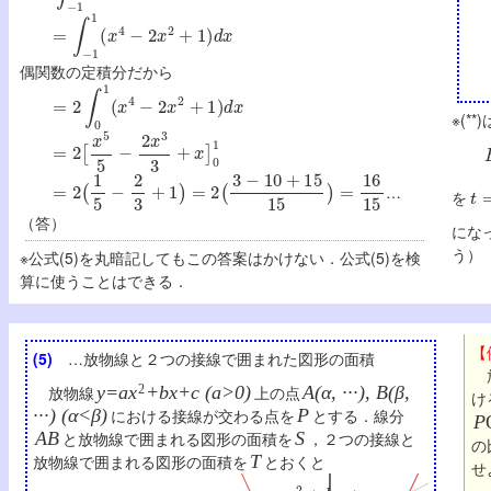
=
∫
−
1
1
(
x
4
−
2
x
2
+
1
)
d
x
偶関数の定積分だから
=
2
∫
0
1
(
x
4
−
2
x
2
+
1
)
d
x
※(*
=
2
[
x
5
5
−
2
x
3
3
+
x
]
0
1
=
2
(
1
5
−
2
3
+
1
)
=
2
(
3
−
10
+
15
15
)
=
16
15
t
=
…
を
（答）
にな
う）
※公式(5)を丸暗記してもこの答案はかけない．公式(5)を検
算に使うことはできる．
【
(5)
…放物線と２つの接線で囲まれた図形の面積
放物線
y=ax
2
+bx+c (a>0)
上の点
A(α, ···), B(β,
け
···) (α<β)
における接線が交わる点を
P
とする．線分
P
AB
と放物線で囲まれる図形の面積を
S
，２つの接線と
の
放物線で囲まれる図形の面積を
T
とおくと
せ
y
=
a
x
2
+
b
x
+
c