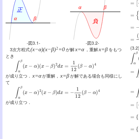
=
{
0
=
−
{
=
(
β
-図3.1-
-図3.2-
(3.
3次方程式
(x−α)(x−β)
2
=0
が解
x=α
，重解
x=β
をもつ
∫
α
β
とき
∫
α
β
(
x
−
α
)
(
x
−
β
)
2
d
x
=
1
12
(
β
−
α
)
4
=
∫
α
が成り立つ．
x=α
が重解，
x=β
が解である場合も同様にし
て
=
∫
α
∫
α
β
(
x
−
α
)
2
(
x
−
β
)
d
x
=
−
1
12
(
β
−
α
)
4
=
[
(
が成り立つ．
=
{
(
=
{
(
=
−
(