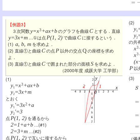
(2)
【例題3】
y
３次関数
y=x
3
+ax+b
のグラフを曲線
C
とする．直線
1
y
y=3x+m
…①は点
P(1, 2)
で曲線
C
に接するという．
2
の共
(1)
a, b, m
を求めよ．
x
3
(2) 直線①と曲線
C
の点
P
以外の交点
Q
の座標を求め
x
3
よ．
(x
(3) 直線①と曲線
C
で囲まれた部分の面積
S
を求めよ．
P
以
（2000年度 成蹊大学 工学部）
(3)
(1)
S
y
=x
3
+ax+b
1
y
=3x+m
2
=
∫
とおく
y
'=3x
2
+a
1
=
[
y
'=3
2
点
P(1, 2)
を通るから
=
(
2=1+a+b
…(#1)
2=3+m
…(#2)
点
P(1, 2)
で互いに接するから
（備