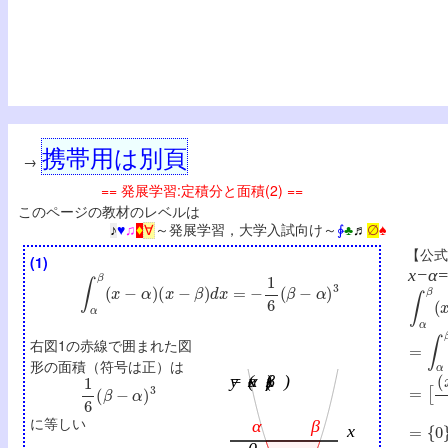
携帯用は別頁
→
== 発展学習:定積分と面積(2) ==
このページの教材のレベルは
♪
♥
♫
♦
∀
～発展学習，大学入試向け～
∳
♣
♬
∅
♠
【公式
(1)
x−α=
∫
α
β
(
x
−
α
)
(
x
−
β
)
d
x
=
−
1
6
(
β
−
α
)
3
∫
α
β
(
=
∫
α
β
右図1の赤線で囲まれた図
形の面積（符号は正）は
=
[
(
x
−
1
6
(
β
−
α
)
3
=
{
0
}
に等しい