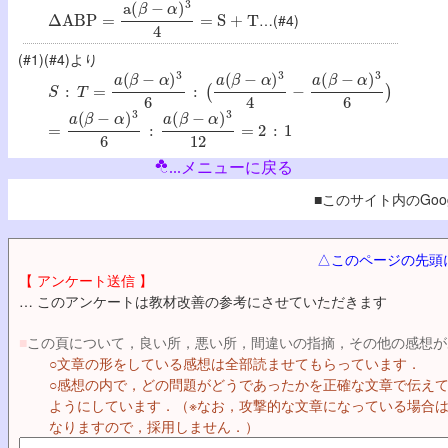
Δ
A
B
P
=
a
(
β
−
α
)
3
4
=
S
+
T
…(#4)
(#1)(#4)より
S
:
T
=
a
(
β
−
α
)
3
6
:
(
a
(
β
−
α
)
3
4
−
a
(
β
−
α
)
3
6
)
=
a
(
β
−
α
)
3
6
:
a
(
β
−
α
)
3
12
=
2
:
1
...メニューに戻る
■このサイト内のGoog
△このページの先頭
【 アンケート送信 】
… このアンケートは教材改善の参考にさせていただきます
■
この頁について，良い所，悪い所，間違いの指摘，その他の感想が
○文章の形をしている感想は全部読ませてもらっています．
○感想の内で，どの問題がどうであったかを正確な文章で伝え
ようにしています．（※なお，攻撃的な文章になっている場合
なりますので，採用しません．）