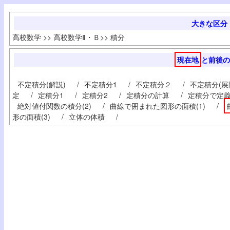
大きな区分
高校数学
>>
高校数学Ⅱ・Ｂ
>>
積分
現在地
と前後の
不定積分(解説)
/
不定積分1
/
不定積分２
/
不定積分(展
定
/
定積分1
/
定積分2
/
定積分の計算
/
定積分で定
絶対値付関数の積分(2)
/
曲線で囲まれた図形の面積(1)
/
形の面積(3)
/
立体の体積
/