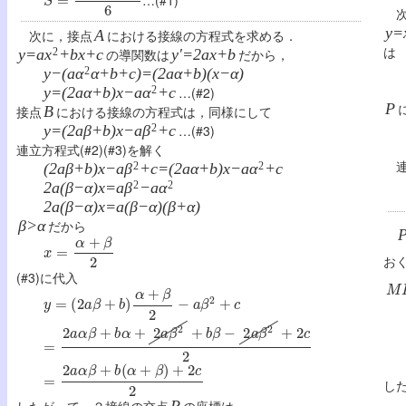
次
y=
次に，接点
A
における接線の方程式を求める．
は
y=ax
2
+bx+c
の導関数は
y'=2ax+b
だから，
y−(aα
2
α+b+c)=(2aα+b)(x−α)
y=(2aα+b)x−aα
2
+c
…(#2)
P
接点
B
における接線の方程式は，同様にして
y=(2aβ+b)x−aβ
2
+c
…(#3)
連立方程式(#2)(#3)を解く
連立
(2aβ+b)x−aβ
2
+c=(2aα+b)x−aα
2
+c
2a(β−α)x=aβ
2
−aα
2
2a(β−α)x=a(β−α)(β+α)
β>α
だから
P
x
=
α
+
β
2
お
M
(#3)に代入
y
=
(
2
a
β
+
b
)
α
+
β
2
−
a
β
2
+
c
=
2
a
α
β
+
b
α
+
2
a
β
2
+
b
β
−
2
a
β
2
+
2
c
2
=
2
a
α
β
+
b
(
α
+
β
)
+
2
c
2
し
したがって，２接線の交点
P
の座標は