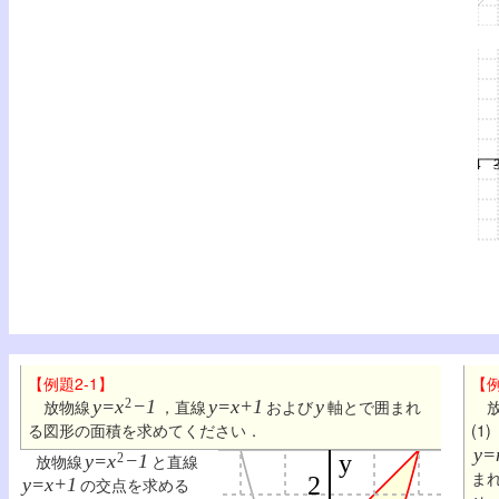
【例題2-1】
【例
放物線
y=x
2
−1
，直線
y=x+1
および
y
軸とで囲まれ
放
る図形の面積を求めてください．
(1
y=
放物線
y=x
2
−1
と直線
ま
y=x+1
の交点を求める