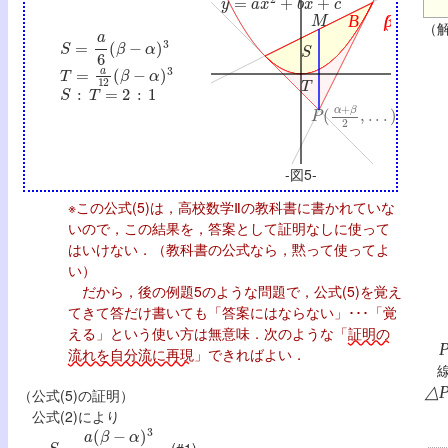
M
（
S
=
a
6
(
β
−
α
)
3
S
T
=
a
12
(
β
−
α
)
3
T
S
:
T
=
2
:
1
P
(
α
+
β
2
,
.
.
.
)
-図5-
※この公式(5)は，高校数学Ⅱの教科書に書かれていな
いので，この結果を，答案として証明なしに使って
はいけない．（教科書の公式なら，黙って使ってよ
い）
だから，後の例題5のような問題で，公式(5)を覚え
てきて答だけ書いても「答案にはならない」･･･「覚
える」という使い方は無意味．次のような「
証明の
P
流れを自分流に再現
」できればよい．
線
△
（公式(5)の証明）
公式(2)により
S
=
a
(
β
−
α
)
3
6
…(#1)