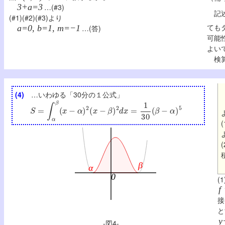
3+a=3
…(#3)
記述
(#1)(#2)(#3)より
ても
a=0, b=1, m=−1
…(答)
可能
よい
検算
(4)
…いわゆる「30分の１公式」
S
=
∫
α
β
(
x
−
α
)
2
(
x
−
β
)
2
d
x
=
1
30
(
β
−
α
)
5
(1
f
接
と
y
-図4-